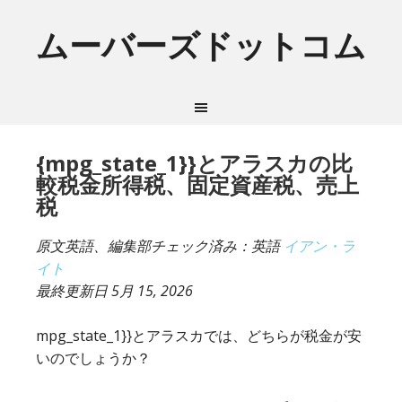
ムーバーズドットコム
{mpg_state_1}}とアラスカの比
較税金所得税、固定資産税、売上
税
原文英語、編集部チェック済み：英語
イアン・ラ
イト
最終更新日
5月 15, 2026
mpg_state_1}}とアラスカでは、どちらが税金が安
いのでしょうか？