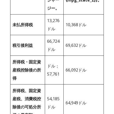
ジャー
{mpg_state_2}}。
ジー。
13,276
未払所得税
10,368ドル
ドル
66,724
税引後利益
69,632ドル
ドル
所得税・固定資
ドル；
産税控除後の所
66,092ドル
57,761
得
所得税、固定資
産税、消費税控
54,185
64,949ドル
除後の可処分所
ドル