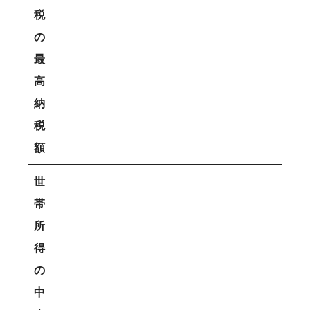
税
の
最
高
納
税
額
世
帯
所
得
の
中