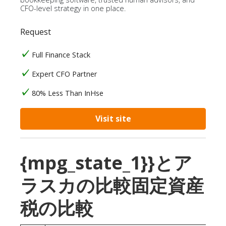
CFO-level strategy in one place.
Request
Full Finance Stack
Expert CFO Partner
80% Less Than InHse
Visit site
{mpg_state_1}}とア
ラスカの比較固定資産
税の比較