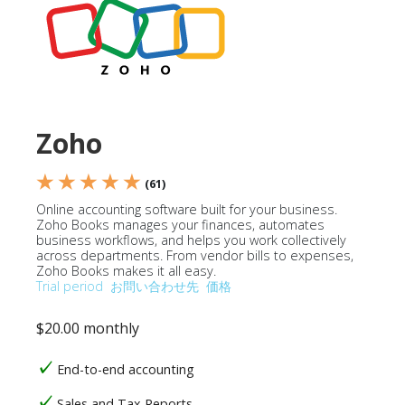
Zoho
★ ★ ★ ★ ★
(61)
Online accounting software built for your business.
Zoho Books manages your finances, automates
business workflows, and helps you work collectively
across departments. From vendor bills to expenses,
Zoho Books makes it all easy.
Trial period
お問い合わせ先
価格
$20.00 monthly
End-to-end accounting
Sales and Tax Reports