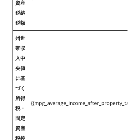
資産
税納
税額
州世
帯収
入中
央値
に基
づく
所得
{{mpg_average_income_after_property_tax_1
税・
固定
資産
税控