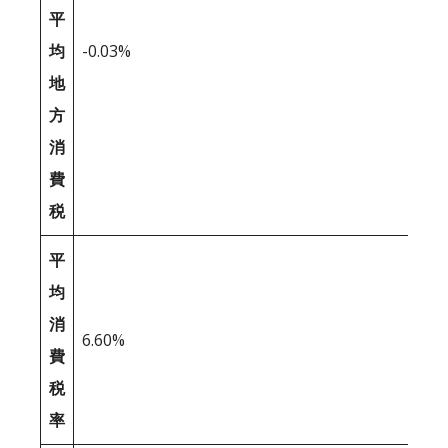
平
均
-0.03%
地
方
消
費
税
平
均
消
6.60%
費
税
率