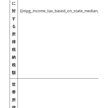
に
対
{{mpg_income_tax_based_on_state_median_inco
す
る
所
得
税
納
税
額
世
帯
所
得