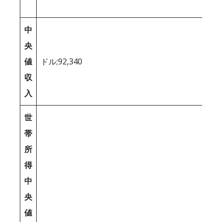
中
央
値
ドル;92,340
収
入
世
帯
所
得
中
央
値