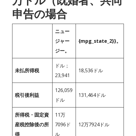
万ドル（既婚者、共同
申告の場合
ニュー
ジャー
{mpg_state_2}}。
ジー。
ドル；
未払所得税
18,536ドル
23,941
126,059
税引後利益
131,464ドル
ドル
所得税・固定資
11万
産税控除後の所
7096ド
12万7924ドル
得
ル