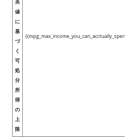
央
値
に
基
{{mpg_max_income_you_can_acctually_spend_inc
づ
く
可
処
分
所
得
の
上
限