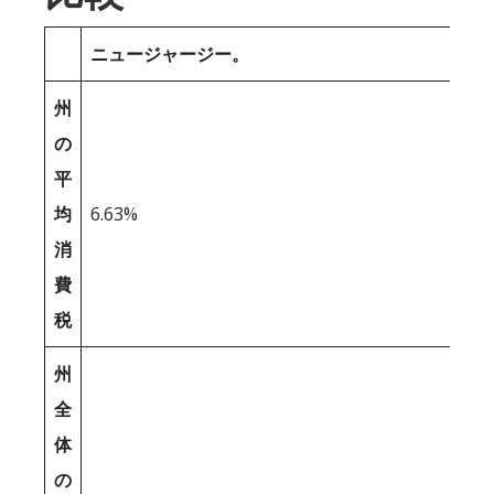
ニュージャージー。
州
の
平
均
6.63%
消
費
税
州
全
体
の