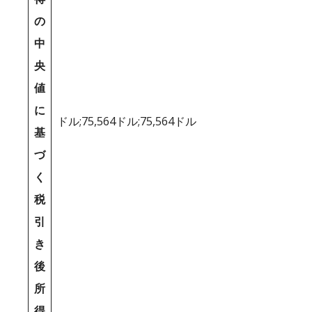
の
中
央
値
に
ドル;75,564ドル;75,564ドル
基
づ
く
税
引
き
後
所
得