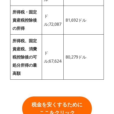
所得税・固定
ド
資産税控除後
81,692ドル
ル;72,087
の所得
所得税、固定
資産税、消費
ド
税控除後の可
80,279ドル
ル;67,624
処分所得の最
高額
税金を安くするために
ここをクリック