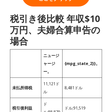
税引き後比較 年収$10
万円、夫婦合算申告の
場合
ニュージ
ャージ
{mpg_state_2}}。
ー。
11,121ド
未払所得税
8,481ドル
ル
ド
税引後利益
ドル;91,519
ル;88,879