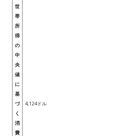
世
帯
所
得
の
中
央
値
に
基
づ
4,124ドル
く
消
費