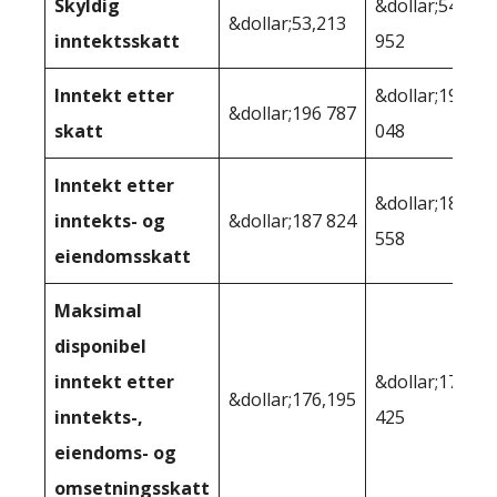
Skyldig
&dollar;54
&dollar;53,213
inntektsskatt
952
Inntekt etter
&dollar;195
&dollar;196 787
skatt
048
Inntekt etter
&dollar;189
inntekts- og
&dollar;187 824
558
eiendomsskatt
Maksimal
disponibel
inntekt etter
&dollar;178
&dollar;176,195
inntekts-,
425
eiendoms- og
omsetningsskatt