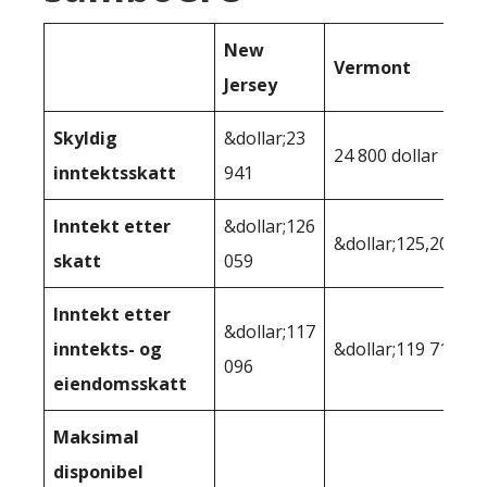
New
Vermont
Jersey
Skyldig
&dollar;23
24 800 dollar
inntektsskatt
941
Inntekt etter
&dollar;126
&dollar;125,200
skatt
059
Inntekt etter
&dollar;117
inntekts- og
&dollar;119 710
096
eiendomsskatt
Maksimal
disponibel