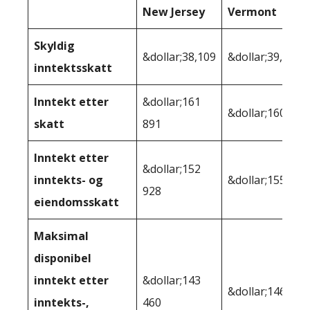
New Jersey
Vermont
Skyldig
&dollar;38,109
&dollar;39,233
inntektsskatt
Inntekt etter
&dollar;161
&dollar;160 767
skatt
891
Inntekt etter
&dollar;152
inntekts- og
&dollar;155,277
928
eiendomsskatt
Maksimal
disponibel
inntekt etter
&dollar;143
&dollar;146,157
inntekts-,
460