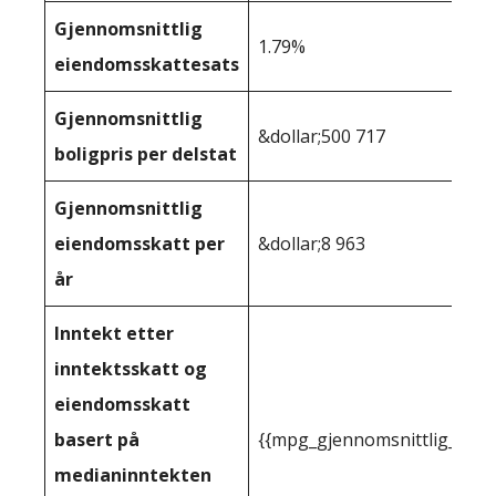
Gjennomsnittlig
1.79%
eiendomsskattesats
Gjennomsnittlig
&dollar;500 717
boligpris per delstat
Gjennomsnittlig
eiendomsskatt per
&dollar;8 963
år
Inntekt etter
inntektsskatt og
eiendomsskatt
basert på
{{mpg_gjennomsnittlig_innt
medianinntekten