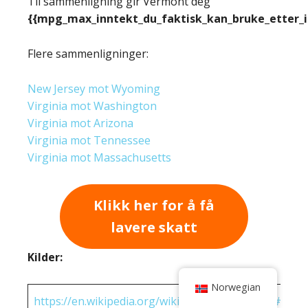
Til sammenligning gir Vermont deg
{{mpg_max_inntekt_du_faktisk_kan_bruke_etter_
Flere sammenligninger:
New Jersey mot Wyoming
Virginia mot Washington
Virginia mot Arizona
Virginia mot Tennessee
Virginia mot Massachusetts
Klikk her for å få
lavere skatt
Kilder:
Norwegian
https://en.wikipedia.org/wiki/State_income_tax#Rates