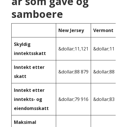
år som gave og
samboere
New Jersey
Vermont
Skyldig
&dollar;11,121
&dollar;11 445
inntektsskatt
Inntekt etter
&dollar;88 879
&dollar;88 555
skatt
Inntekt etter
inntekts- og
&dollar;79 916
&dollar;83 065
eiendomsskatt
Maksimal