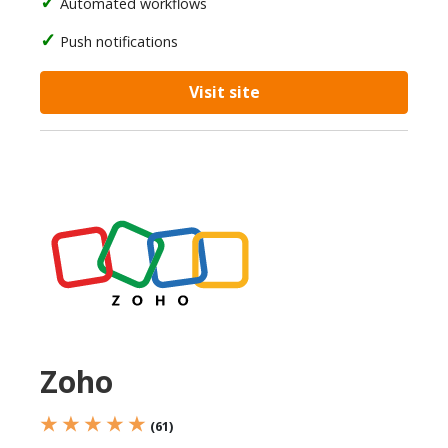
Automated workflows
Push notifications
Visit site
Zoho
★ ★ ★ ★ ★
(61)