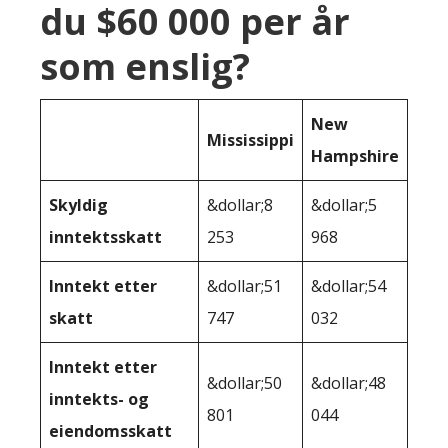
du $60 000 per år
som enslig?
New
Mississippi
Hampshire
Skyldig
&dollar;8
&dollar;5
inntektsskatt
253
968
Inntekt etter
&dollar;51
&dollar;54
skatt
747
032
Inntekt etter
&dollar;50
&dollar;48
inntekts- og
801
044
eiendomsskatt