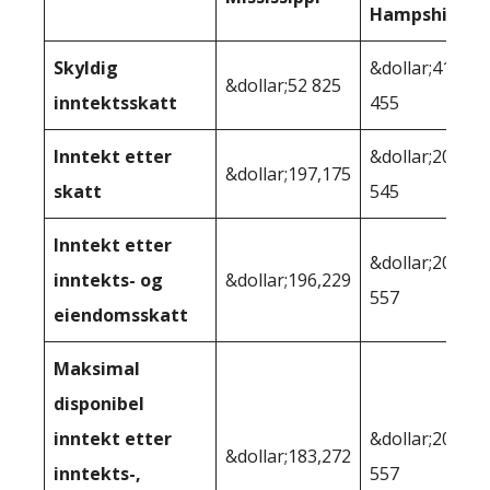
Hampshire
Skyldig
&dollar;41
&dollar;52 825
inntektsskatt
455
Inntekt etter
&dollar;208
&dollar;197,175
skatt
545
Inntekt etter
&dollar;202
inntekts- og
&dollar;196,229
557
eiendomsskatt
Maksimal
disponibel
inntekt etter
&dollar;202
&dollar;183,272
inntekts-,
557