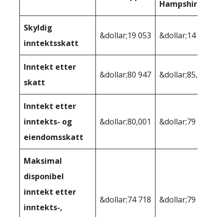
Hampshire
Skyldig
&dollar;19 053
&dollar;14 768
inntektsskatt
Inntekt etter
&dollar;80 947
&dollar;85,232
skatt
Inntekt etter
inntekts- og
&dollar;80,001
&dollar;79 244
eiendomsskatt
Maksimal
disponibel
inntekt etter
&dollar;74 718
&dollar;79 244
inntekts-,