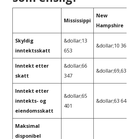
New
Mississippi
Hampshire
Skyldig
&dollar;13
&dollar;10 368
inntektsskatt
653
Inntekt etter
&dollar;66
&dollar;69,632
skatt
347
Inntekt etter
&dollar;65
inntekts- og
&dollar;63 644
401
eiendomsskatt
Maksimal
disponibel