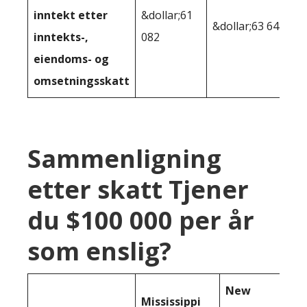
inntekt etter
&dollar;61
&dollar;63 644
inntekts-,
082
eiendoms- og
omsetningsskatt
Sammenligning
etter skatt Tjener
du $100 000 per år
som enslig?
New
Mississippi