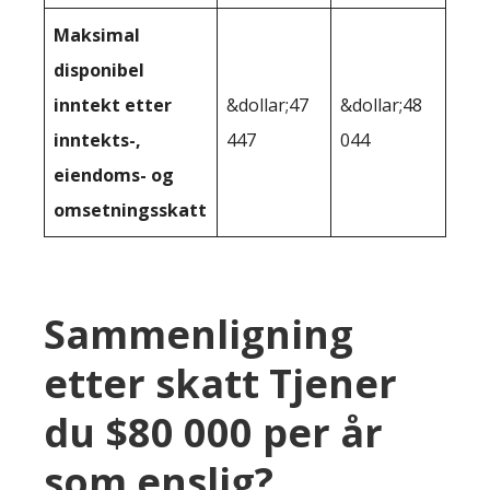
Maksimal
disponibel
inntekt etter
&dollar;47
&dollar;48
inntekts-,
447
044
eiendoms- og
omsetningsskatt
Sammenligning
etter skatt Tjener
du $80 000 per år
som enslig?