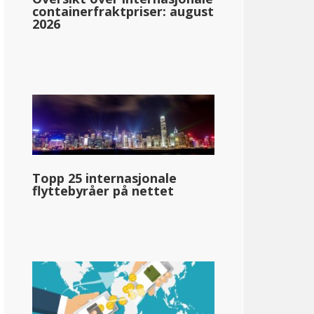
containerfraktpriser: august
2026
ne
5.80%: &dollar;0-&dollar;23,000
6.75%: &dollar;23,001-&dollar;54,450
7.15%: &dollar;54.451+
Topp 25 internasjonale
flyttebyråer på nettet
llar;75,160
pg_inntektsskatt_basert_på_statens_medianinntekt_enkelt_