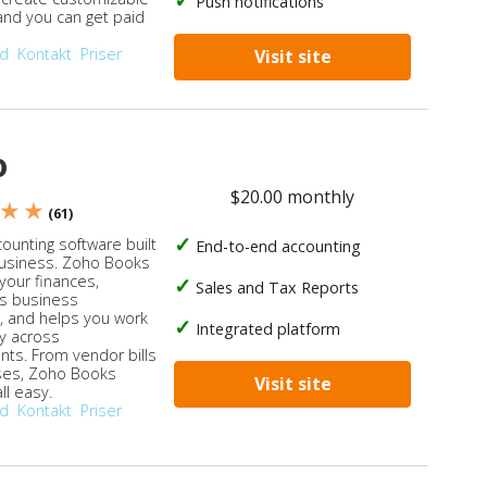
Push notifications
 and you can get paid
od
Kontakt
Priser
Visit site
o
$20.00 monthly
 ★ ★
(61)
ounting software built
End-to-end accounting
business. Zoho Books
our finances,
Sales and Tax Reports
s business
, and helps you work
Integrated platform
ly across
ts. From vendor bills
ses, Zoho Books
Visit site
ll easy.
od
Kontakt
Priser