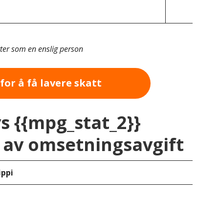
tter som en enslig person
for å få lavere skatt
vs {{mpg_stat_2}}
av omsetningsavgift
ippi