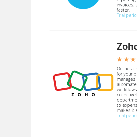
invoices,
faster.
Trial peri
Zoh
★ ★ ★
Online acc
for your 
manages y
automate
workflows
collective
departmen
to expen
makes it a
Trial peri