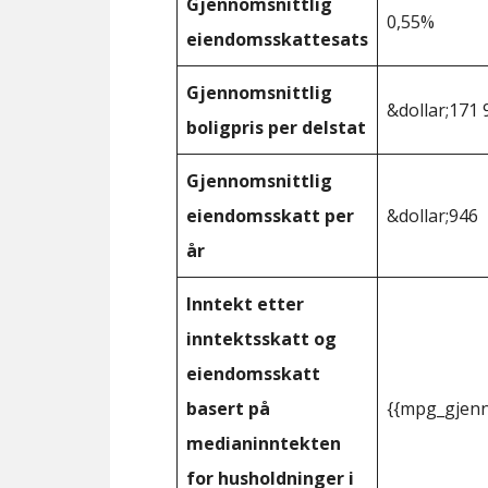
Gjennomsnittlig
0,55%
eiendomsskattesats
Gjennomsnittlig
&dollar;171 
boligpris per delstat
Gjennomsnittlig
eiendomsskatt per
&dollar;946
år
Inntekt etter
inntektsskatt og
eiendomsskatt
basert på
{{mpg_gjenn
medianinntekten
for husholdninger i