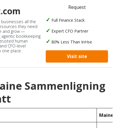
Request
t.com
Full Finance Stack
s businesses all the
 resources they need
Expert CFO Partner
e and grow —
 agentic bookkeeping
 trusted human
80% Less Than InHse
 and CFO-level
n one place.
Visit site
 Maine Sammenligning
tt
Maine