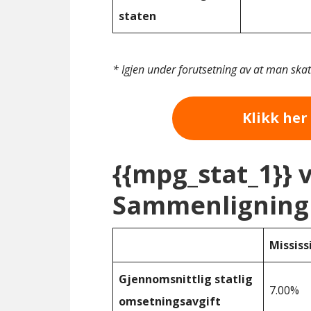
staten
* Igjen under forutsetning av at man ska
Klikk her 
{{mpg_stat_1}} 
Sammenligning 
Mississ
Gjennomsnittlig statlig
7.00%
omsetningsavgift