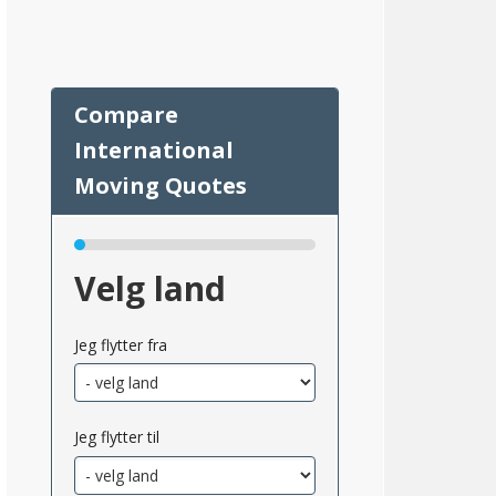
74
Velg land
Jeg flytter fra
msnittlig_inntekt_etter_eiendomsskatt_2}}
Jeg flytter til