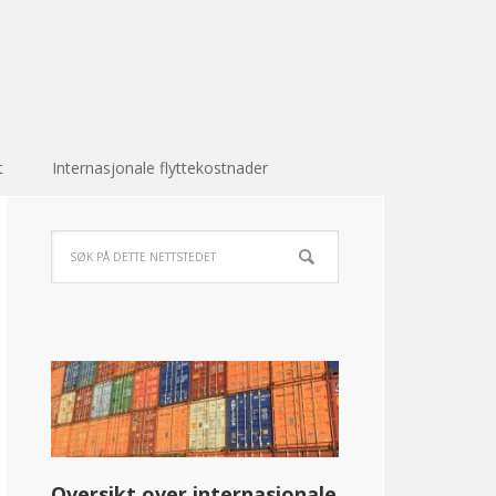
t
Internasjonale flyttekostnader
Oversikt over internasjonale