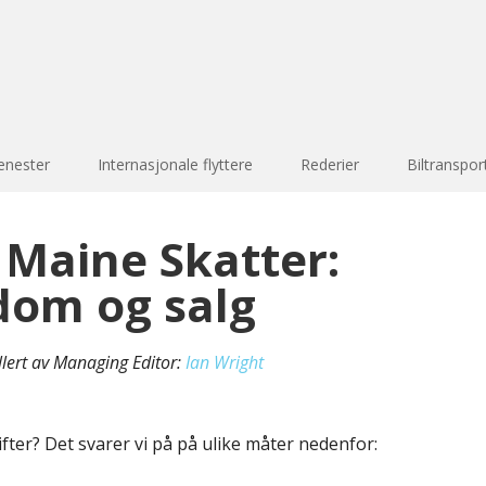
enester
Internasjonale flyttere
Rederier
Biltranspor
s Maine Skatter:
dom og salg
llert av Managing Editor:
Ian Wright
fter? Det svarer vi på på ulike måter nedenfor: