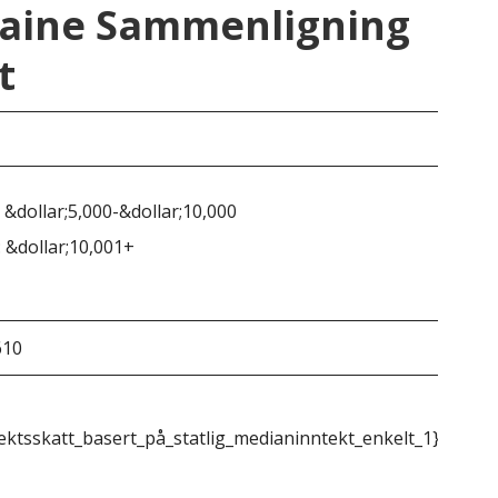
 Maine Sammenligning
t
i
Mai
 &dollar;5,000-&dollar;10,000
 &dollar;10,001+
610
&do
ektsskatt_basert_på_statlig_medianinntekt_enkelt_1}}
{{m