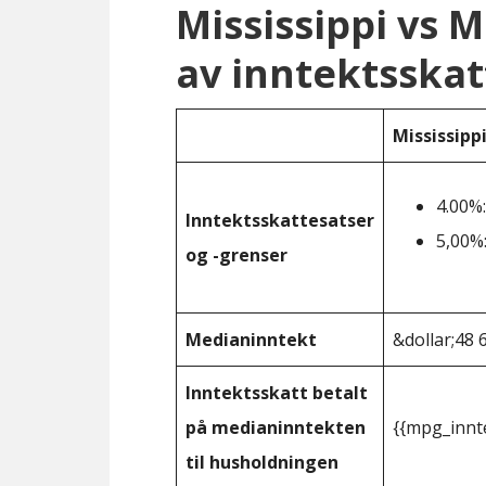
Mississippi vs
av inntektsskat
Mississipp
4.00%:
Inntektsskattesatser
5,00%:
og -grenser
Medianinntekt
&dollar;48 
Inntektsskatt betalt
på medianinntekten
{{mpg_innt
til husholdningen