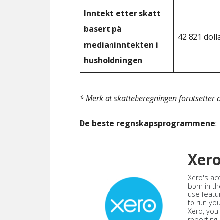
Inntekt etter skatt
basert på
42 821 doll
medianinntekten i
husholdningen
* Merk at skatteberegningen forutsetter at
De beste regnskapsprogrammene
:
Xer
Xero's ac
born in th
use featu
to run yo
Xero, you
reporting