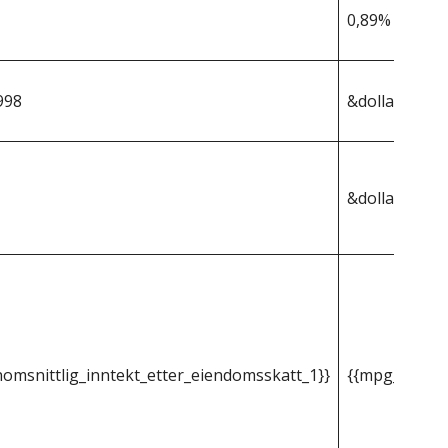
0,89%
998
&dollar;380,3
&dollar;3 385
omsnittlig_inntekt_etter_eiendomsskatt_1}}
{{mpg_gjenno