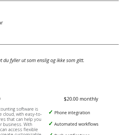
ar
&do
 du fyller ut som enslig og ikke som gitt.
o
$20.00 monthly
counting software is
Phone integration
e cloud, with easy-to-
res that can help you
Automated workflows
ur business. With
 can access flexible
, create customizable