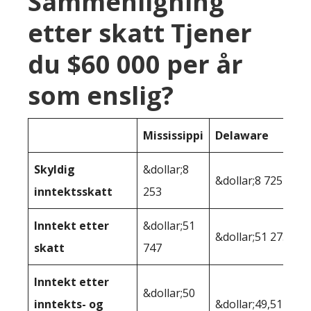
Sammenligning
etter skatt Tjener
du $60 000 per år
som enslig?
Mississippi
Delaware
Skyldig
&dollar;8
&dollar;8 725
inntektsskatt
253
Inntekt etter
&dollar;51
&dollar;51 275
skatt
747
Inntekt etter
&dollar;50
inntekts- og
&dollar;49,511