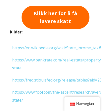
Klikk her for å få
lavere skatt
Kilder:
https://en.wikipedia.org/wiki/State_income_tax#Rates
https://www.bankrate.com/real-estate/property-tax-
state
https://fred.stlouisfed.org/release/tables?eid=25951
https://www.fool.com/the-ascent/research/average-h
state/
Norwegian