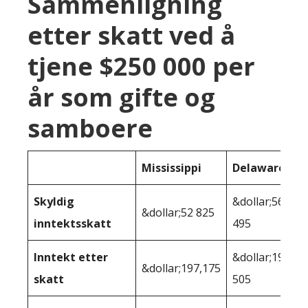
Sammenligning
etter skatt ved å
tjene $250 000 per
år som gifte og
samboere
Mississippi
Delaware
Skyldig
&dollar;56
&dollar;52 825
inntektsskatt
495
Inntekt etter
&dollar;193
&dollar;197,175
skatt
505