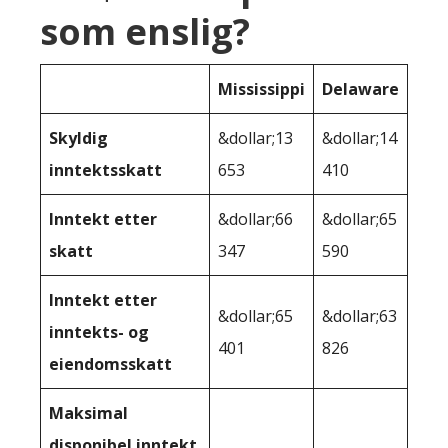
som enslig?
Mississippi
Delaware
Skyldig
&dollar;13
&dollar;14
inntektsskatt
653
410
Inntekt etter
&dollar;66
&dollar;65
skatt
347
590
Inntekt etter
&dollar;65
&dollar;63
inntekts- og
401
826
eiendomsskatt
Maksimal
disponibel inntekt