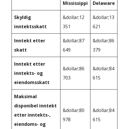
Mississippi
Delaware
Skyldig
&dollar;12
&dollar;13
inntektsskatt
351
621
Inntekt etter
&dollar;87
&dollar;86
skatt
649
379
Inntekt etter
&dollar;86
&dollar;84
inntekts- og
703
615
eiendomsskatt
Maksimal
disponibel inntekt
&dollar;80
&dollar;84
etter inntekts-,
978
615
eiendoms- og