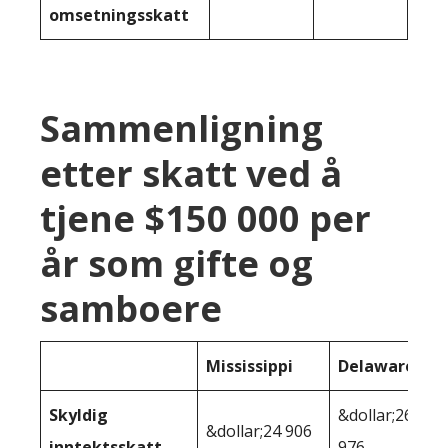
omsetningsskatt
Sammenligning
etter skatt ved å
tjene $150 000 per
år som gifte og
samboere
Mississippi
Delaware
Skyldig
&dollar;26
&dollar;24 906
inntektsskatt
976