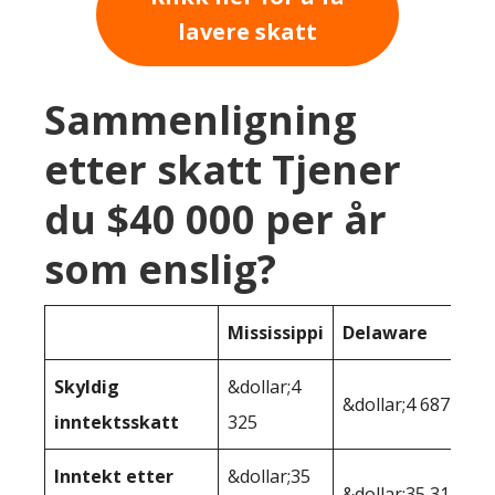
lavere skatt
Sammenligning
etter skatt Tjener
du $40 000 per år
som enslig?
Mississippi
Delaware
Skyldig
&dollar;4
&dollar;4 687
inntektsskatt
325
Inntekt etter
&dollar;35
&dollar;35,313