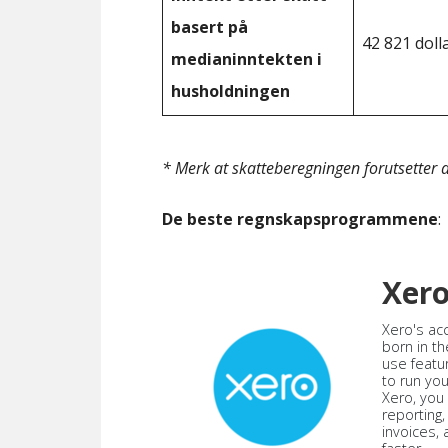
basert på
42 821 doll
medianinntekten i
husholdningen
* Merk at skatteberegningen forutsetter at
De beste regnskapsprogrammene
:
Xer
Xero's ac
born in th
use featu
to run yo
Xero, you
reporting
invoices,