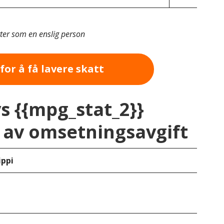
tter som en enslig person
for å få lavere skatt
vs {{mpg_stat_2}}
av omsetningsavgift
ippi