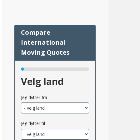
64
Velg land
Jeg flytter fra
msnittlig_inntekt_etter_eiendomsskatt_2}}
Jeg flytter til