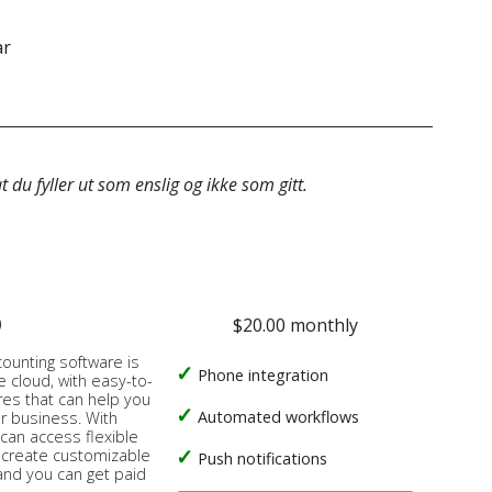
ar
&do
 du fyller ut som enslig og ikke som gitt.
o
$20.00 monthly
counting software is
Phone integration
e cloud, with easy-to-
res that can help you
Automated workflows
ur business. With
 can access flexible
, create customizable
Push notifications
 and you can get paid