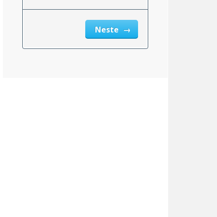
Neste
Alaska
0,00%