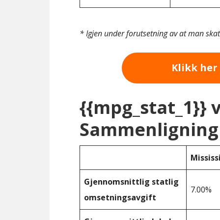
* Igjen under forutsetning av at man ska
Klikk her 
{{mpg_stat_1}} 
Sammenligning 
Mississ
Gjennomsnittlig statlig
7.00%
omsetningsavgift