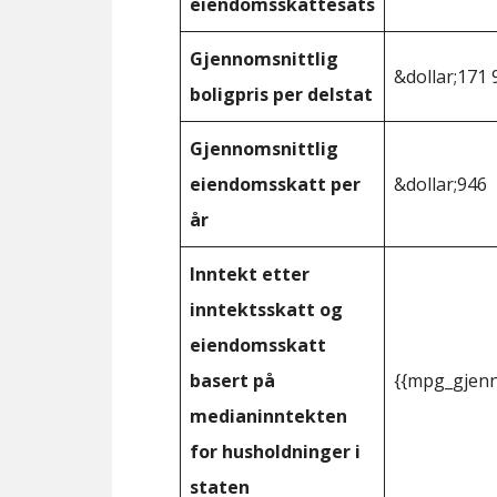
eiendomsskattesats
Gjennomsnittlig
&dollar;171 
boligpris per delstat
Gjennomsnittlig
eiendomsskatt per
&dollar;946
år
Inntekt etter
inntektsskatt og
eiendomsskatt
basert på
{{mpg_gjenn
medianinntekten
for husholdninger i
staten