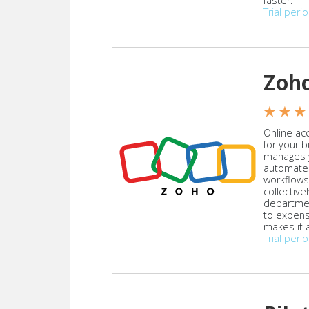
faster.
Trial peri
Zoh
★ ★ ★
Online acc
for your 
manages y
automate
workflows
collective
departmen
to expen
makes it a
Trial peri