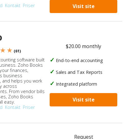
od
Kontakt
Priser
Visit site
o
$20.00 monthly
 ★ ★
(61)
ounting software built
End-to-end accounting
business. Zoho Books
our finances,
Sales and Tax Reports
s business
, and helps you work
Integrated platform
ly across
ts. From vendor bills
ses, Zoho Books
Visit site
ll easy.
od
Kontakt
Priser
Request