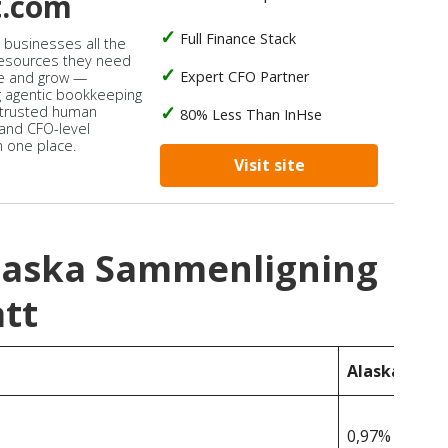
t.com
Full Finance Stack
s businesses all the
 resources they need
Expert CFO Partner
e and grow —
 agentic bookkeeping
 trusted human
80% Less Than InHse
 and CFO-level
n one place.
Visit site
Alaska Sammenligning
tt
Alaska
0,97%