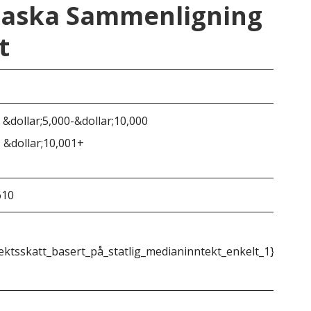
Alaska Sammenligning
t
i
Ala
 &dollar;5,000-&dollar;10,000
Ing
 &dollar;10,001+
610
&do
ektsskatt_basert_på_statlig_medianinntekt_enkelt_1}}
{{m