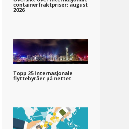
containerfraktpriser: august
2026
ska
en
Topp 25 internasjonale
flyttebyråer på nettet
llar;89 740
pg_inntektsskatt_basert_på_statens_medianinntekt_enkelt_