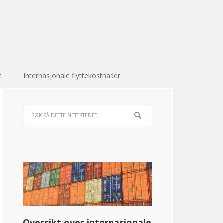
t
Internasjonale flyttekostnader
Oversikt over internasjonale