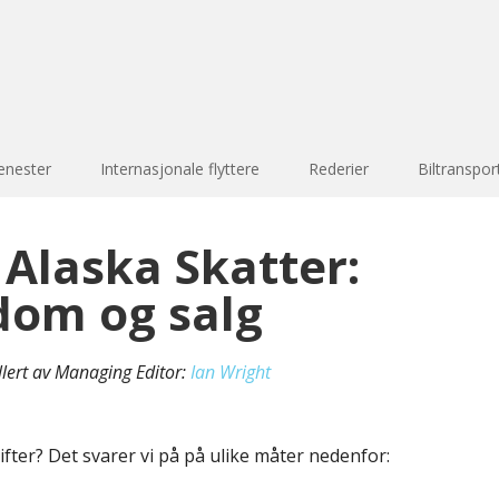
enester
Internasjonale flyttere
Rederier
Biltranspor
 Alaska Skatter:
dom og salg
llert av Managing Editor:
Ian Wright
ifter? Det svarer vi på på ulike måter nedenfor: