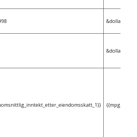
998
&dollar;364,9
&dollar;3 540
omsnittlig_inntekt_etter_eiendomsskatt_1}}
{{mpg_gjenno