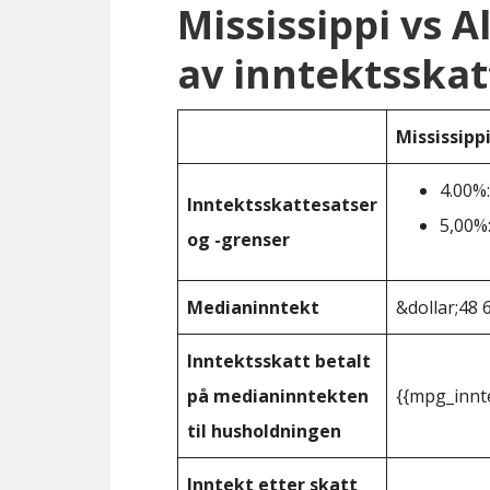
Mississippi vs 
av inntektsskat
Mississipp
4.00%:
Inntektsskattesatser
5,00%:
og -grenser
Medianinntekt
&dollar;48 
Inntektsskatt betalt
på medianinntekten
{{mpg_innt
til husholdningen
Inntekt etter skatt