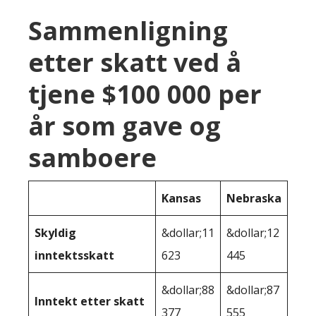
Sammenligning
etter skatt ved å
tjene $100 000 per
år som gave og
samboere
Kansas
Nebraska
Skyldig
&dollar;11
&dollar;12
inntektsskatt
623
445
&dollar;88
&dollar;87
Inntekt etter skatt
377
555