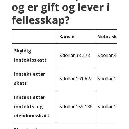
og er gift og lever i
fellesskap?
Kansas
Nebraska
Skyldig
&dollar;38 378
&dollar;40 340
inntektsskatt
Inntekt etter
&dollar;161 622
&dollar;159 66
skatt
Inntekt etter
inntekts- og
&dollar;159,136
&dollar;156,18
eiendomsskatt