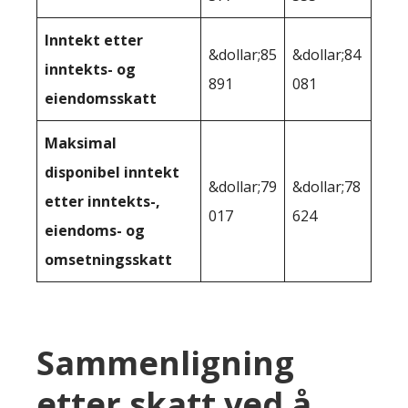
Inntekt etter
&dollar;85
&dollar;84
inntekts- og
891
081
eiendomsskatt
Maksimal
disponibel inntekt
&dollar;79
&dollar;78
etter inntekts-,
017
624
eiendoms- og
omsetningsskatt
Sammenligning
etter skatt ved å