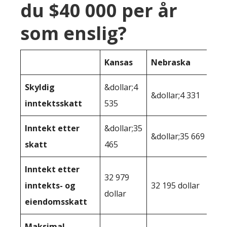
du $40 000 per år
som enslig?
Kansas
Nebraska
Skyldig
&dollar;4
&dollar;4 331
inntektsskatt
535
Inntekt etter
&dollar;35
&dollar;35 669
skatt
465
Inntekt etter
32 979
inntekts- og
32 195 dollar
dollar
eiendomsskatt
Maksimal