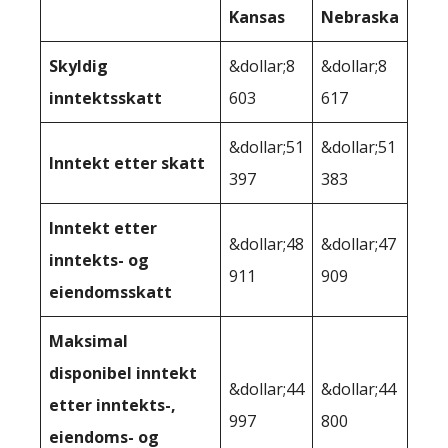
Kansas
Nebraska
Skyldig
&dollar;8
&dollar;8
inntektsskatt
603
617
&dollar;51
&dollar;51
Inntekt etter skatt
397
383
Inntekt etter
&dollar;48
&dollar;47
inntekts- og
911
909
eiendomsskatt
Maksimal
disponibel inntekt
&dollar;44
&dollar;44
etter inntekts-,
997
800
eiendoms- og