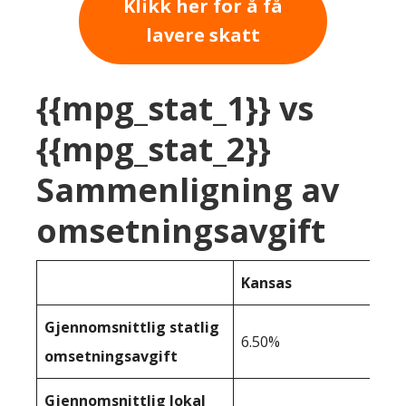
Klikk her for å få
lavere skatt
{{mpg_stat_1}} vs
{{mpg_stat_2}}
Sammenligning av
omsetningsavgift
Kansas
Gjennomsnittlig statlig
6.50%
omsetningsavgift
Gjennomsnittlig lokal