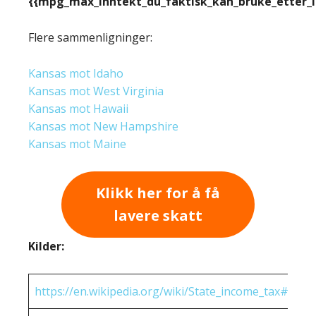
{{mpg_max_inntekt_du_faktisk_kan_bruke_etter_
Flere sammenligninger:
Kansas mot Idaho
Kansas mot West Virginia
Kansas mot Hawaii
Kansas mot New Hampshire
Kansas mot Maine
Klikk her for å få
lavere skatt
Kilder:
https://en.wikipedia.org/wiki/State_income_tax#Rates