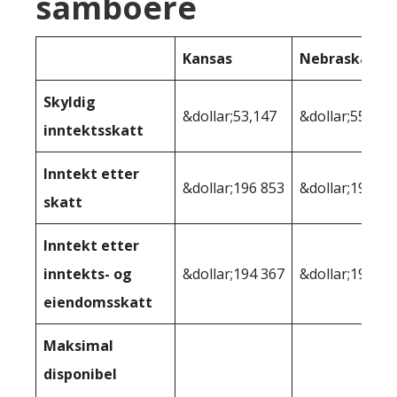
samboere
Kansas
Nebraska
Skyldig
&dollar;53,147
&dollar;55 679
inntektsskatt
Inntekt etter
&dollar;196 853
&dollar;194,32
skatt
Inntekt etter
inntekts- og
&dollar;194 367
&dollar;190 84
eiendomsskatt
Maksimal
disponibel