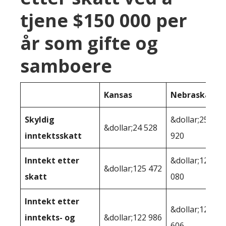
tjene $150 000 per
år som gifte og
samboere
Kansas
Nebraska
Skyldig
&dollar;25
&dollar;24 528
inntektsskatt
920
Inntekt etter
&dollar;124
&dollar;125 472
skatt
080
Inntekt etter
&dollar;120
inntekts- og
&dollar;122 986
606