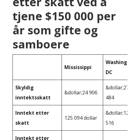
etter skatt ved å
tjene $150 000 per
år som gifte og
samboere
Washington
Mississippi
DC
Skyldig
&dollar;27
&dollar;24 906
inntektsskatt
484
Inntekt etter
&dollar;122
125 094 dollar
skatt
516
Inntekt etter