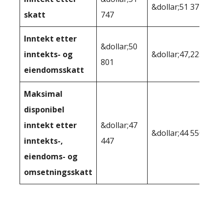
&dollar;51 374
skatt
747
Inntekt etter
&dollar;50
inntekts- og
&dollar;47,223
801
eiendomsskatt
Maksimal
disponibel
inntekt etter
&dollar;47
&dollar;44 550
inntekts-,
447
eiendoms- og
omsetningsskatt