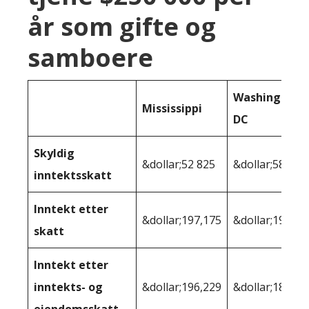
år som gifte og
samboere
Washington
Mississippi
DC
Skyldig
&dollar;52 825
&dollar;58 903
inntektsskatt
Inntekt etter
&dollar;197,175
&dollar;191 09
skatt
Inntekt etter
inntekts- og
&dollar;196,229
&dollar;186 94
eiendomsskatt