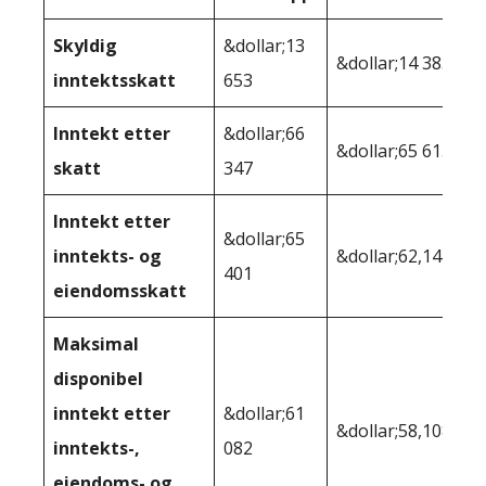
Skyldig
&dollar;13
&dollar;14 385
inntektsskatt
653
Inntekt etter
&dollar;66
&dollar;65 615
skatt
347
Inntekt etter
&dollar;65
inntekts- og
&dollar;62,141
401
eiendomsskatt
Maksimal
disponibel
inntekt etter
&dollar;61
&dollar;58,108
inntekts-,
082
eiendoms- og