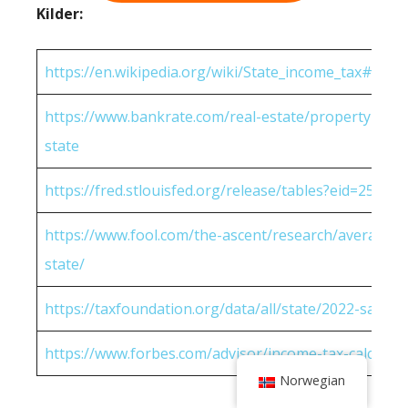
Kilder:
https://en.wikipedia.org/wiki/State_income_tax#Rates
https://www.bankrate.com/real-estate/property-tax-
state
https://fred.stlouisfed.org/release/tables?eid=25951
https://www.fool.com/the-ascent/research/average-h
state/
https://taxfoundation.org/data/all/state/2022-sales-t
https://www.forbes.com/advisor/income-tax-calculato
Norwegian