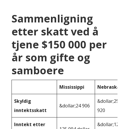
Sammenligning
etter skatt ved å
tjene $150 000 per
år som gifte og
samboere
Mississippi
Nebraska
Skyldig
&dollar;25
&dollar;24 906
inntektsskatt
920
Inntekt etter
&dollar;124
125 094 dollar