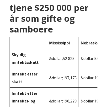
tjene $250 000 per
år som gifte og
samboere
Mississippi
Nebraska
Skyldig
&dollar;52 825
&dollar;55 679
inntektsskatt
Inntekt etter
&dollar;197,175
&dollar;194,32
skatt
Inntekt etter
inntekts- og
&dollar;196,229
&dollar;190 84