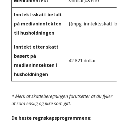
Medianinntekt
&dollar;48 610
Inntektsskatt betalt
på medianinntekten
{{mpg_inntektsskatt_basert
til husholdningen
Inntekt etter skatt
basert på
42 821 dollar
medianinntekten i
husholdningen
* Merk at skatteberegningen forutsetter at du fyller
ut som enslig og ikke som gitt.
De beste regnskapsprogrammene
: