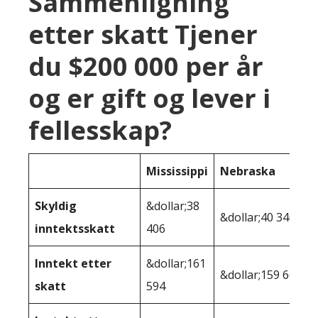
Sammenligning
etter skatt Tjener
du $200 000 per år
og er gift og lever i
fellesskap?
Mississippi
Nebraska
Skyldig
&dollar;38
&dollar;40 340
inntektsskatt
406
Inntekt etter
&dollar;161
&dollar;159 660
skatt
594