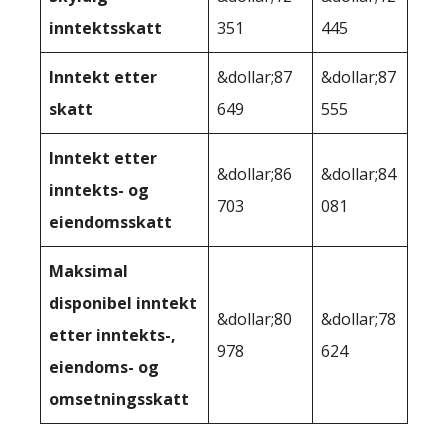
inntektsskatt
351
445
Inntekt etter
&dollar;87
&dollar;87
skatt
649
555
Inntekt etter
&dollar;86
&dollar;84
inntekts- og
703
081
eiendomsskatt
Maksimal
disponibel inntekt
&dollar;80
&dollar;78
etter inntekts-,
978
624
eiendoms- og
omsetningsskatt