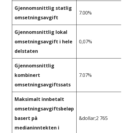
Gjennomsnittlig statlig
7.00%
omsetningsavgift
Gjennomsnittlig lokal
omsetningsavgift i hele
0,07%
delstaten
Gjennomsnittlig
kombinert
7.07%
omsetningsavgiftssats
Maksimalt innbetalt
omsetningsavgiftsbeløp
basert på
&dollar;2 765
medianinntekten i