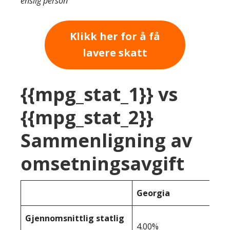
enslig person
Klikk her for å få
lavere skatt
{{mpg_stat_1}} vs
{{mpg_stat_2}}
Sammenligning av
omsetningsavgift
Georgia
Gjennomsnittlig statlig
4.00%