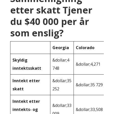
etter skatt Tjener
du $40 000 per år
som enslig?
Georgia
Colorado
Skyldig
&dollar;4
&dollar;4,271
inntektsskatt
748
Inntekt etter
&dollar;35
&dollar;35 729
skatt
252
Inntekt etter
&dollar;33
inntekts- og
&dollar;33,508
009