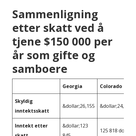
Sammenligning
etter skatt ved å
tjene $150 000 per
år som gifte og
samboere
Georgia
Colorado
Skyldig
&dollar;26,155
&dollar;24,182
inntektsskatt
Inntekt etter
&dollar;123
125 818 dollar
skatt
845