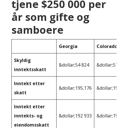
tjene $250 000 per
år som gifte og
samboere
Georgia
Colorado
Skyldig
&dollar;54 824
&dollar;51 651
inntektsskatt
Inntekt etter
&dollar;195,176
&dollar;198 34
skatt
Inntekt etter
inntekts- og
&dollar;192 933
&dollar;196,12
eiendomsskatt