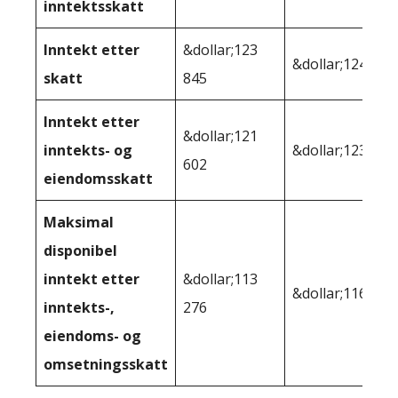
inntektsskatt
Inntekt etter
&dollar;123
&dollar;124 364
skatt
845
Inntekt etter
&dollar;121
inntekts- og
&dollar;123,158
602
eiendomsskatt
Maksimal
disponibel
inntekt etter
&dollar;113
&dollar;116,187
inntekts-,
276
eiendoms- og
omsetningsskatt