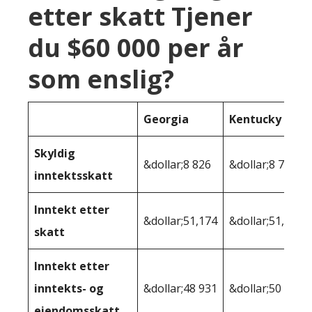
etter skatt Tjener
du $60 000 per år
som enslig?
Georgia
Kentucky
Skyldig
&dollar;8 826
&dollar;8 793
inntektsskatt
Inntekt etter
&dollar;51,174
&dollar;51,207
skatt
Inntekt etter
inntekts- og
&dollar;48 931
&dollar;50 001
eiendomsskatt