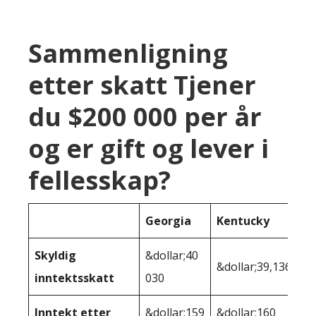
Sammenligning
etter skatt Tjener
du $200 000 per år
og er gift og lever i
fellesskap?
Georgia
Kentucky
Skyldig
&dollar;40
&dollar;39,136
inntektsskatt
030
Inntekt etter
&dollar;159
&dollar;160