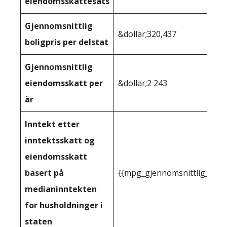
eiendomsskattesats
Gjennomsnittlig
&dollar;320,437
boligpris per delstat
Gjennomsnittlig
eiendomsskatt per
&dollar;2 243
år
Inntekt etter
inntektsskatt og
eiendomsskatt
basert på
{{mpg_gjennomsnittlig_innt
medianinntekten
for husholdninger i
staten