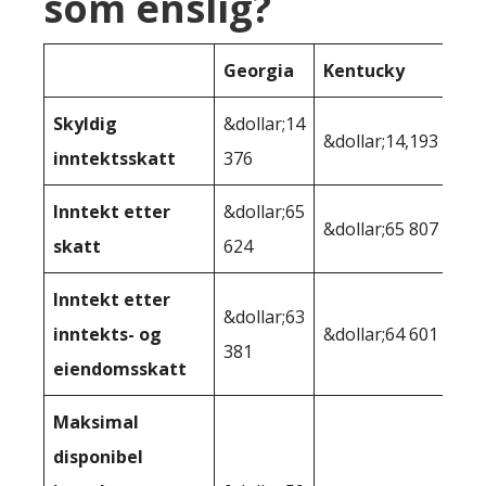
som enslig?
Georgia
Kentucky
Skyldig
&dollar;14
&dollar;14,193
inntektsskatt
376
Inntekt etter
&dollar;65
&dollar;65 807
skatt
624
Inntekt etter
&dollar;63
inntekts- og
&dollar;64 601
381
eiendomsskatt
Maksimal
disponibel