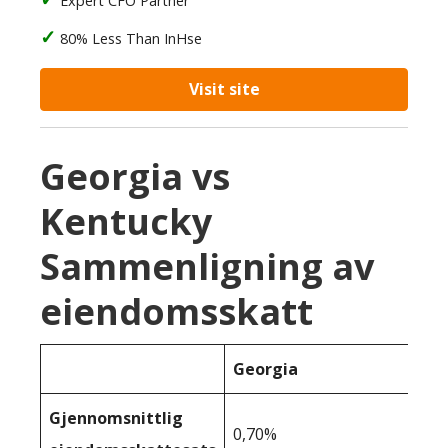
Expert CFO Partner
80% Less Than InHse
Visit site
Georgia vs
Kentucky
Sammenligning av
eiendomsskatt
Georgia
Gjennomsnittlig
0,70%