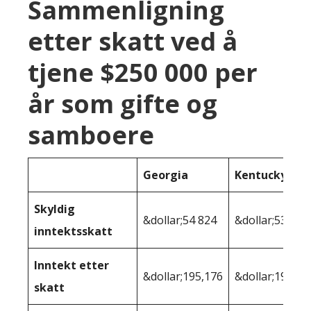
Sammenligning
etter skatt ved å
tjene $250 000 per
år som gifte og
samboere
Georgia
Kentucky
Skyldig
&dollar;54 824
&dollar;53 555
inntektsskatt
Inntekt etter
&dollar;195,176
&dollar;196 44
skatt