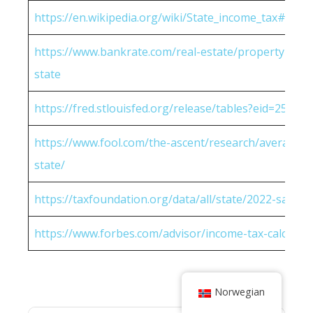
https://en.wikipedia.org/wiki/State_income_tax#Rates
https://www.bankrate.com/real-estate/property-tax-
state
https://fred.stlouisfed.org/release/tables?eid=25951
https://www.fool.com/the-ascent/research/average-h
state/
https://taxfoundation.org/data/all/state/2022-sales-t
https://www.forbes.com/advisor/income-tax-calculato
Norwegian