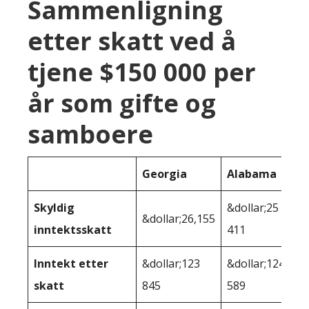
Sammenligning
etter skatt ved å
tjene $150 000 per
år som gifte og
samboere
Georgia
Alabama
Skyldig
&dollar;25
&dollar;26,155
inntektsskatt
411
Inntekt etter
&dollar;123
&dollar;124
skatt
845
589