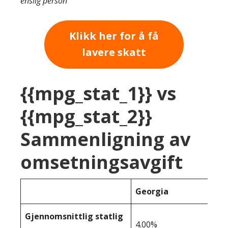
enslig person
Klikk her for å få
lavere skatt
{{mpg_stat_1}} vs
{{mpg_stat_2}}
Sammenligning av
omsetningsavgift
Georgia
Gjennomsnittlig statlig
4.00%