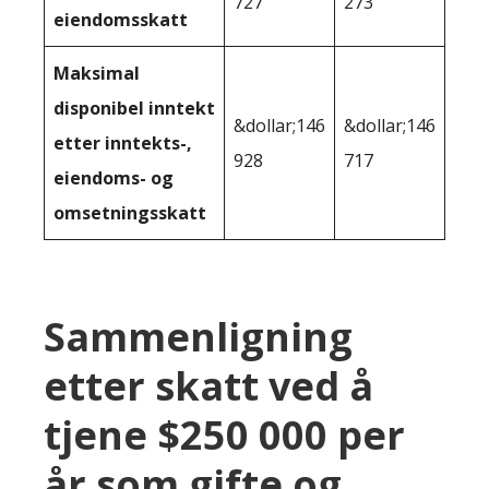
727
273
eiendomsskatt
Maksimal
disponibel inntekt
&dollar;146
&dollar;146
etter inntekts-,
928
717
eiendoms- og
omsetningsskatt
Sammenligning
etter skatt ved å
tjene $250 000 per
år som gifte og