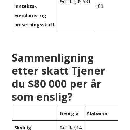
&dollar;45 581
inntekts-,
189
eiendoms- og
omsetningsskatt
Sammenligning
etter skatt Tjener
du $80 000 per år
som enslig?
Georgia
Alabama
Skyldig
&dollar;14