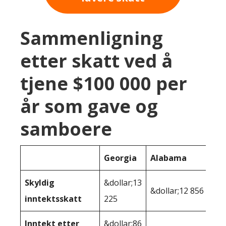
Sammenligning
etter skatt ved å
tjene $100 000 per
år som gave og
samboere
Georgia
Alabama
Skyldig
&dollar;13
&dollar;12 856
inntektsskatt
225
Inntekt etter
&dollar;86