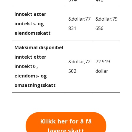
Inntekt etter
&dollar;77
&dollar;79
inntekts- og
831
656
eiendomsskatt
Maksimal disponibel
inntekt etter
&dollar;72
72 919
inntekts-,
502
dollar
eiendoms- og
omsetningsskatt
Klikk her for å få
lavere skatt