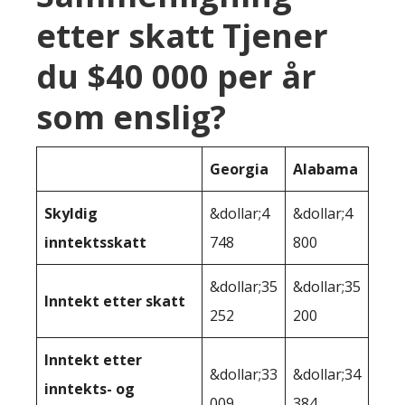
etter skatt Tjener
du $40 000 per år
som enslig?
Georgia
Alabama
Skyldig
&dollar;4
&dollar;4
inntektsskatt
748
800
&dollar;35
&dollar;35
Inntekt etter skatt
252
200
Inntekt etter
&dollar;33
&dollar;34
inntekts- og
009
384