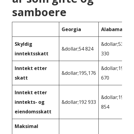
samboere
Georgia
Alabama
Skyldig
&dollar;53
&dollar;54 824
inntektsskatt
330
Inntekt etter
&dollar;196
&dollar;195,176
skatt
670
Inntekt etter
&dollar;195
inntekts- og
&dollar;192 933
854
eiendomsskatt
Maksimal