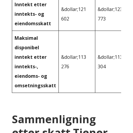
Inntekt etter
&dollar;121
&dollar;123
inntekts- og
602
773
eiendomsskatt
Maksimal
disponibel
inntekt etter
&dollar;113
&dollar;113
inntekts-,
276
304
eiendoms- og
omsetningsskatt
Sammenligning
etter skatt Tjener