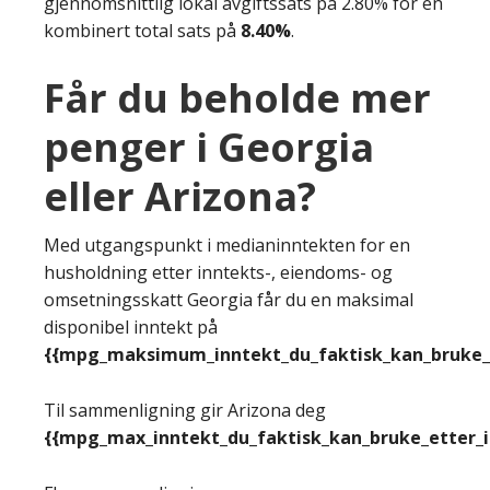
gjennomsnittlig lokal avgiftssats på 2.80% for en
kombinert total sats på
8.40%
.
Får du beholde mer
penger i Georgia
eller Arizona?
Med utgangspunkt i medianinntekten for en
husholdning etter inntekts-, eiendoms- og
omsetningsskatt Georgia får du en maksimal
disponibel inntekt på
{{mpg_maksimum_inntekt_du_faktisk_kan_bruke_e
Til sammenligning gir Arizona deg
{{mpg_max_inntekt_du_faktisk_kan_bruke_etter_