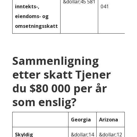
&dollar;45 581
inntekts-,
041
eiendoms- og
omsetningsskatt
Sammenligning
etter skatt Tjener
du $80 000 per år
som enslig?
Georgia
Arizona
Skyldig
&dollar;14
&dollar;12