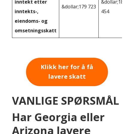
inntekt etter
&dollar;183
&dollar;179 723
inntekts-,
454
eiendoms- og
omsetningsskatt
Klikk her for å få
lavere skatt
VANLIGE SPØRSMÅL
Har Georgia eller
Arizona lavere