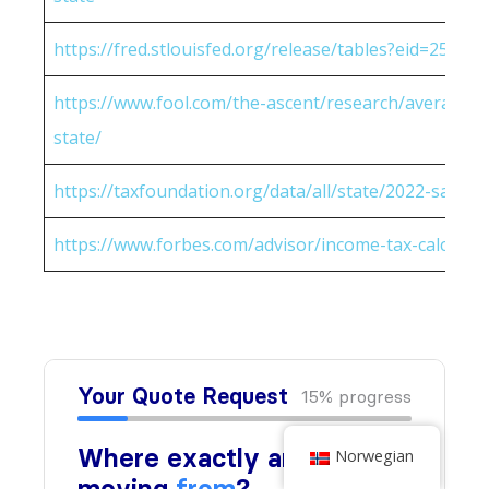
https://fred.stlouisfed.org/release/tables?eid=25951
https://www.fool.com/the-ascent/research/average-h
state/
https://taxfoundation.org/data/all/state/2022-sales-t
https://www.forbes.com/advisor/income-tax-calculato
Norwegian