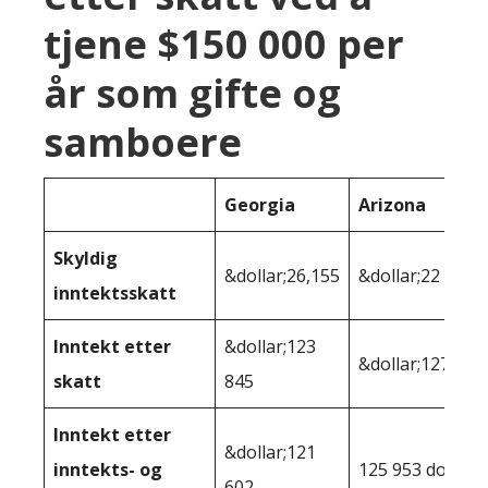
tjene $150 000 per
år som gifte og
samboere
Georgia
Arizona
Skyldig
&dollar;26,155
&dollar;22 370
inntektsskatt
Inntekt etter
&dollar;123
&dollar;127 630
skatt
845
Inntekt etter
&dollar;121
inntekts- og
125 953 dollar
602