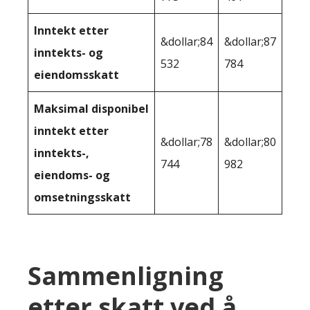
Inntekt etter
&dollar;84
&dollar;87
inntekts- og
532
784
eiendomsskatt
Maksimal disponibel
inntekt etter
&dollar;78
&dollar;80
inntekts-,
744
982
eiendoms- og
omsetningsskatt
Sammenligning
etter skatt ved å