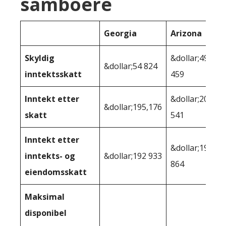
samboere
Georgia
Arizona
Skyldig
&dollar;49
&dollar;54 824
inntektsskatt
459
Inntekt etter
&dollar;200
&dollar;195,176
skatt
541
Inntekt etter
&dollar;198
inntekts- og
&dollar;192 933
864
eiendomsskatt
Maksimal
disponibel