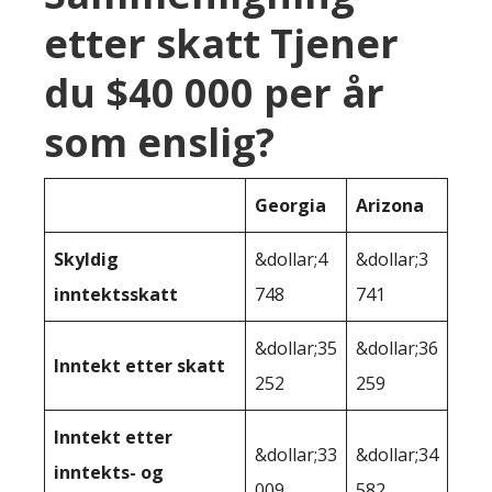
etter skatt Tjener
du $40 000 per år
som enslig?
Georgia
Arizona
Skyldig
&dollar;4
&dollar;3
inntektsskatt
748
741
&dollar;35
&dollar;36
Inntekt etter skatt
252
259
Inntekt etter
&dollar;33
&dollar;34
inntekts- og
009
582