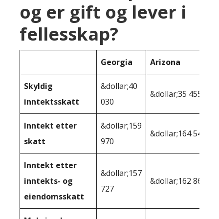
og er gift og lever i
fellesskap?
Georgia
Arizona
Skyldig
&dollar;40
&dollar;35 455
inntektsskatt
030
Inntekt etter
&dollar;159
&dollar;164 545
skatt
970
Inntekt etter
&dollar;157
inntekts- og
&dollar;162 868
727
eiendomsskatt