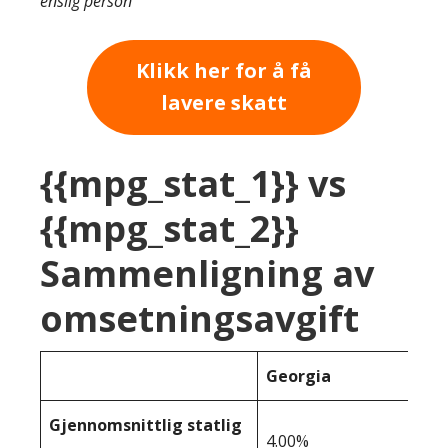
enslig person
Klikk her for å få
lavere skatt
{{mpg_stat_1}} vs
{{mpg_stat_2}}
Sammenligning av
omsetningsavgift
Georgia
Gjennomsnittlig statlig
4.00%