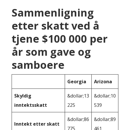
Sammenligning
etter skatt ved å
tjene $100 000 per
år som gave og
samboere
Georgia
Arizona
Skyldig
&dollar;13
&dollar;10
inntektsskatt
225
539
&dollar;86
&dollar;89
Inntekt etter skatt
775
461