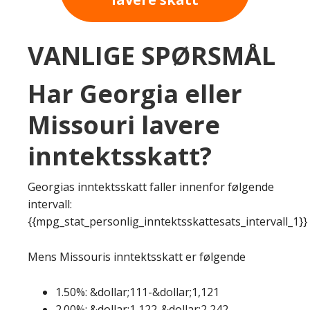
VANLIGE SPØRSMÅL
Har Georgia eller
Missouri lavere
inntektsskatt?
Georgias inntektsskatt faller innenfor følgende
intervall:
{{mpg_stat_personlig_inntektsskattesats_intervall_1}}
Mens Missouris inntektsskatt er følgende
1.50%: &dollar;111-&dollar;1,121
2.00%: &dollar;1,122-&dollar;2,242