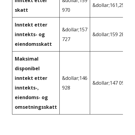
Inntekt etter
&dollar;159
&dollar;161,252
skatt
970
Inntekt etter
&dollar;157
inntekts- og
&dollar;159 286
727
eiendomsskatt
Maksimal
disponibel
inntekt etter
&dollar;146
&dollar;147 092
inntekts-,
928
eiendoms- og
omsetningsskatt