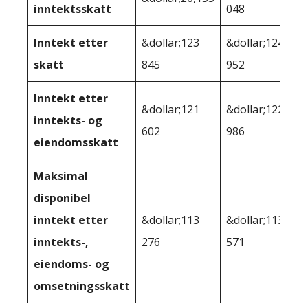
inntektsskatt
048
Inntekt etter
&dollar;123
&dollar;124
skatt
845
952
Inntekt etter
&dollar;121
&dollar;122
inntekts- og
602
986
eiendomsskatt
Maksimal
disponibel
inntekt etter
&dollar;113
&dollar;113
inntekts-,
276
571
eiendoms- og
omsetningsskatt