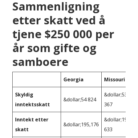
Sammenligning
etter skatt ved å
tjene $250 000 per
år som gifte og
samboere
Georgia
Missouri
Skyldig
&dollar;53
&dollar;54 824
inntektsskatt
367
Inntekt etter
&dollar;196
&dollar;195,176
skatt
633