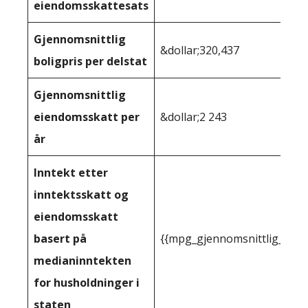
eiendomsskattesats
Gjennomsnittlig
&dollar;320,437
boligpris per delstat
Gjennomsnittlig
eiendomsskatt per
&dollar;2 243
år
Inntekt etter
inntektsskatt og
eiendomsskatt
basert på
{{mpg_gjennomsnittlig_innt
medianinntekten
for husholdninger i
staten