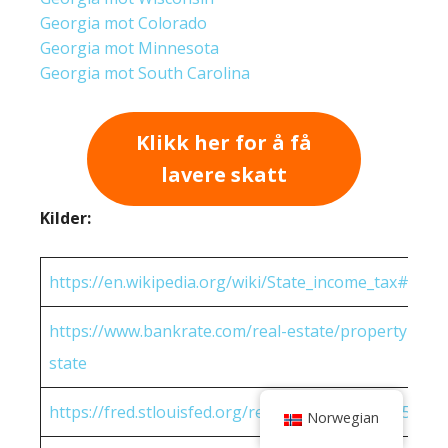
Georgia mot Colorado
Georgia mot Minnesota
Georgia mot South Carolina
Klikk her for å få
lavere skatt
Kilder:
https://en.wikipedia.org/wiki/State_income_tax#Rates
https://www.bankrate.com/real-estate/property-tax-
state
https://fred.stlouisfed.org/release/tables?eid=25951
Norwegian