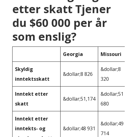
etter skatt Tjener
du $60 000 per år
som enslig?
Georgia
Missouri
Skyldig
&dollar;8
&dollar;8 826
inntektsskatt
320
Inntekt etter
&dollar;51
&dollar;51,174
skatt
680
Inntekt etter
&dollar;49
inntekts- og
&dollar;48 931
714