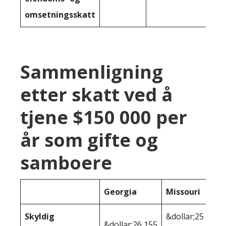
omsetningsskatt
Sammenligning
etter skatt ved å
tjene $150 000 per
år som gifte og
samboere
Georgia
Missouri
Skyldig
&dollar;25
&dollar;26,155