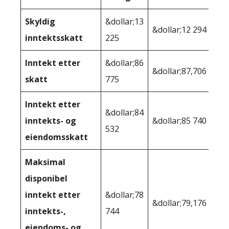
Skyldig
&dollar;13
&dollar;12 294
inntektsskatt
225
Inntekt etter
&dollar;86
&dollar;87,706
skatt
775
Inntekt etter
&dollar;84
inntekts- og
&dollar;85 740
532
eiendomsskatt
Maksimal
disponibel
inntekt etter
&dollar;78
&dollar;79,176
inntekts-,
744
eiendoms- og