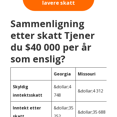
lavere skatt
Sammenligning
etter skatt Tjener
du $40 000 per år
som enslig?
Georgia
Missouri
Skyldig
&dollar;4
&dollar;4 312
inntektsskatt
748
Inntekt etter
&dollar;35
&dollar;35 688
skatt
252