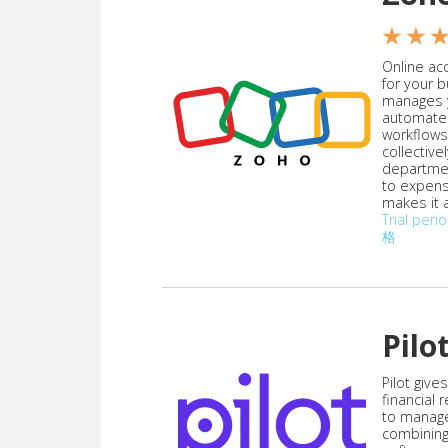
★ ★ 
Online acc
for your 
manages y
automate
workflows
collective
departmen
to expen
makes it a
Trial peri
格
Pilo
Pilot give
financial
to manag
combining