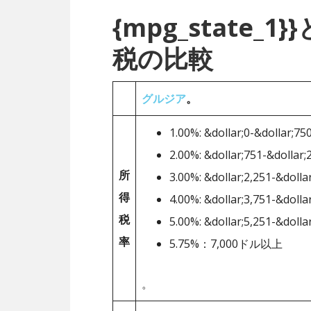
{mpg_state
税の比較
グルジア
。
1.00%: &dollar;0-&dollar;75
2.00%: &dollar;751-&dollar;
所
3.00%: &dollar;2,251-&dolla
得
4.00%: &dollar;3,751-&dolla
税
5.00%: &dollar;5,251-&dolla
率
5.75%：7,000ドル以上
。