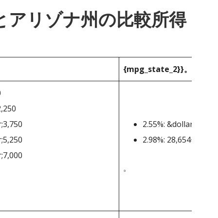
_1}}とアリゾナ州の比較所得
{mpg_state_2}}。
0
2,250
r;3,750
2.55%: &dollar;0-&dol
r;5,250
2.98%: 28,654+ドル
r;7,000
。