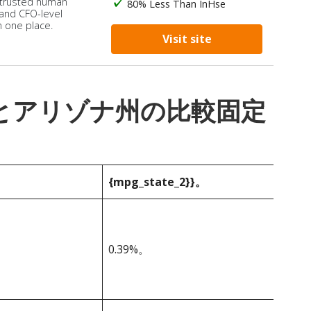
 trusted human
80% Less Than InHse
 and CFO-level
n one place.
Visit site
_1}}とアリゾナ州の比較固定
{mpg_state_2}}。
0.39%。