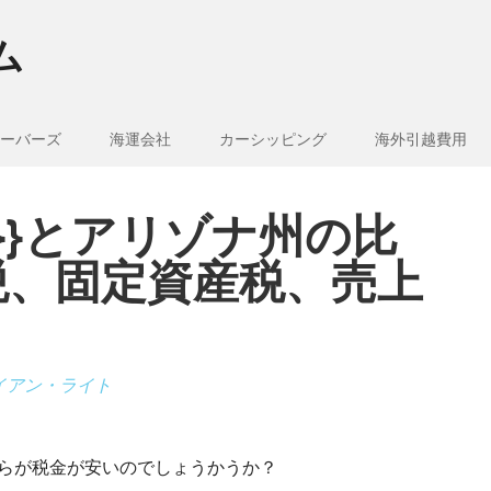
ム
ーバーズ
海運会社
カーシッピング
海外引越費用
e_1}}とアリゾナ州の比
税、固定資産税、売上
イアン・ライト
、どちらが税金が安いのでしょうかうか？