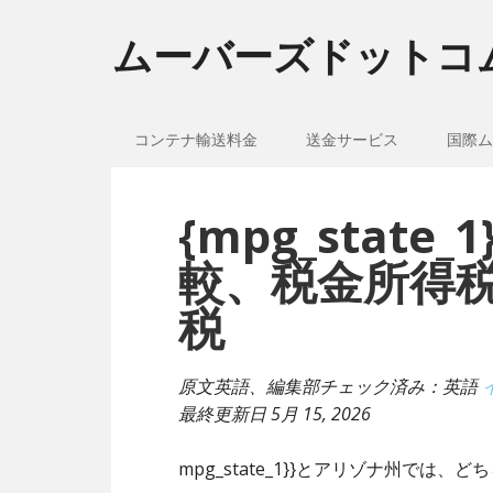
ムーバーズドットコ
コンテナ輸送料金
送金サービス
国際ム
{mpg_stat
較、税金所得
税
原文英語、編集部チェック済み：英語
最終更新日
5月 15, 2026
mpg_state_1}}とアリゾナ州では