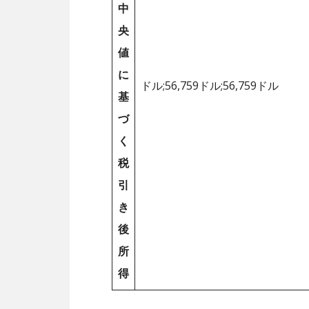
中
央
値
に
ドル;56,759ドル;56,759ドル
基
づ
く
税
引
き
後
所
得