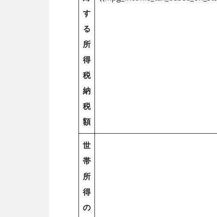
す
る
所
得
税
納
税
額
世
帯
所
得
の