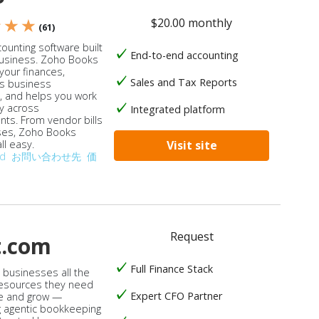
$20.00 monthly
★ ★ ★
(61)
ounting software built
End-to-end accounting
business. Zoho Books
our finances,
Sales and Tax Reports
s business
, and helps you work
ly across
Integrated platform
ts. From vendor bills
ses, Zoho Books
ll easy.
Visit site
od
お問い合わせ先
価
Request
t.com
Full Finance Stack
s businesses all the
 resources they need
Expert CFO Partner
e and grow —
 agentic bookkeeping