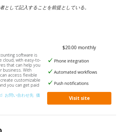
身者として記入することを前提としている。
$20.00 monthly
counting software is
e cloud, with easy-to-
Phone integration
res that can help you
ur business. With
Automated workflows
 can access flexible
, create customizable
Push notifications
 and you can get paid
od
お問い合わせ先
価
Visit site
o