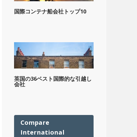
国際コンテナ船会社トップ10
ル
英国の36ベスト国際的な引越し
会社