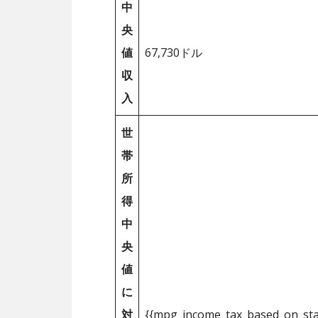
中
央
値
67,730ドル
収
入
世
帯
所
得
中
央
値
に
対
{{mpg_income_tax_based_on_st