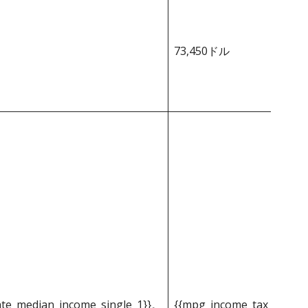
73,450ドル
ate_median_income_single_1}}。
{{mpg_income_tax_based_