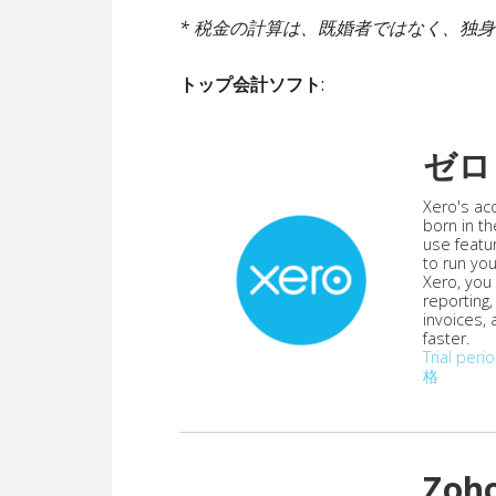
* 税金の計算は、既婚者ではなく、独
トップ会計ソフト
:
ゼロ
Xero's ac
born in th
use featu
to run yo
Xero, you
reporting
invoices,
faster.
Trial peri
格
Zoh