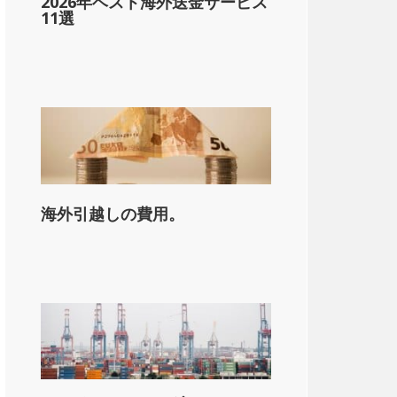
2026年ベスト海外送金サービス
11選
海外引越しの費用。
on_state_median_single_2}}。