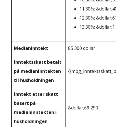
11.30%: &dollar;406,36
12.30%: &dollar;677,27
13.30%: &dollar;1 000 
Medianinntekt
85 300 dollar
Inntektsskatt betalt
på medianinntekten
{{mpg_inntektsskatt_basert
til husholdningen
Inntekt etter skatt
basert på
&dollar;69 290
medianinntekten i
husholdningen