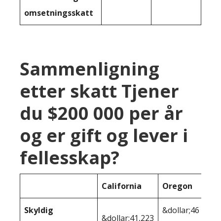
omsetningsskatt
Sammenligning
etter skatt Tjener
du $200 000 per år
og er gift og lever i
fellesskap?
California
Oregon
Skyldig
&dollar;46
&dollar;41,223