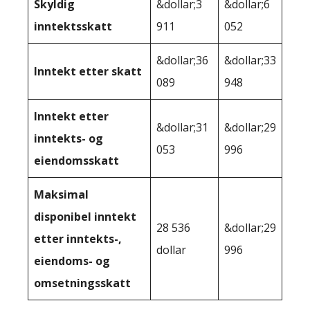
Skyldig
&dollar;3
&dollar;6
inntektsskatt
911
052
&dollar;36
&dollar;33
Inntekt etter skatt
089
948
Inntekt etter
&dollar;31
&dollar;29
inntekts- og
053
996
eiendomsskatt
Maksimal
disponibel inntekt
28 536
&dollar;29
etter inntekts-,
dollar
996
eiendoms- og
omsetningsskatt