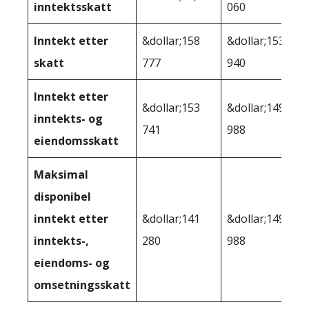
inntektsskatt
060
Inntekt etter
&dollar;158
&dollar;153
skatt
777
940
Inntekt etter
&dollar;153
&dollar;149
inntekts- og
741
988
eiendomsskatt
Maksimal
disponibel
inntekt etter
&dollar;141
&dollar;149
inntekts-,
280
988
eiendoms- og
omsetningsskatt