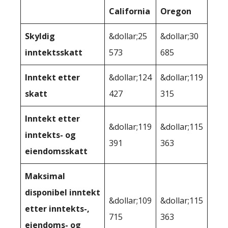
California
Oregon
Skyldig
&dollar;25
&dollar;30
inntektsskatt
573
685
Inntekt etter
&dollar;124
&dollar;119
skatt
427
315
Inntekt etter
&dollar;119
&dollar;115
inntekts- og
391
363
eiendomsskatt
Maksimal
disponibel inntekt
&dollar;109
&dollar;115
etter inntekts-,
715
363
eiendoms- og