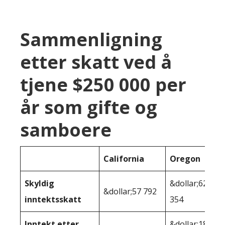
Sammenligning
etter skatt ved å
tjene $250 000 per
år som gifte og
samboere
California
Oregon
Skyldig
&dollar;62
&dollar;57 792
inntektsskatt
354
Inntekt etter
&dollar;187