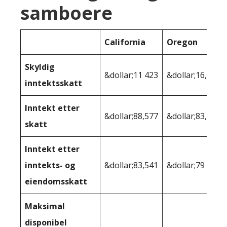
samboere
California
Oregon
Skyldig
&dollar;11 423
&dollar;16,255
inntektsskatt
Inntekt etter
&dollar;88,577
&dollar;83,745
skatt
Inntekt etter
inntekts- og
&dollar;83,541
&dollar;79 793
eiendomsskatt
Maksimal
disponibel