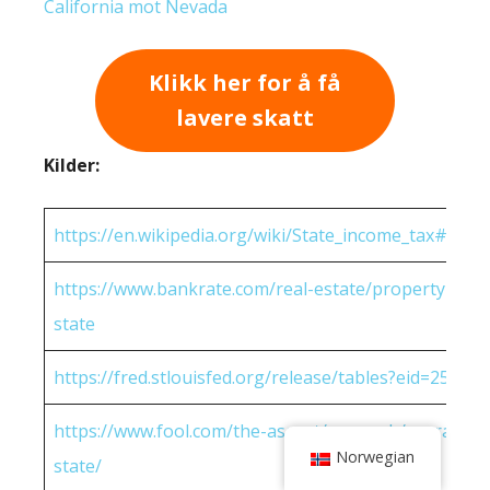
California mot Nevada
Klikk her for å få
lavere skatt
Kilder:
https://en.wikipedia.org/wiki/State_income_tax#Rates
https://www.bankrate.com/real-estate/property-tax-
state
https://fred.stlouisfed.org/release/tables?eid=25951
https://www.fool.com/the-ascent/research/average-h
Norwegian
state/