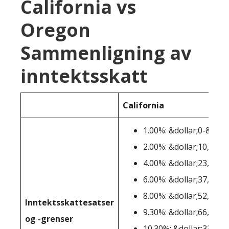
California vs
Oregon
Sammenligning av
inntektsskatt
California
1.00%: &dollar;0-&doll
2.00%: &dollar;10,100-
4.00%: &dollar;23,943-
6.00%: &dollar;37,789-
8.00%: &dollar;52,456-
Inntektsskattesatser
9.30%: &dollar;66,296-
og -grenser
10.30%: &dollar;338,64