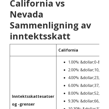
California vs
Nevada
Sammenligning av
inntektsskatt
California
1.00%: &dollar;0-&doll
2.00%: &dollar;10,100-
4.00%: &dollar;23,943-
6.00%: &dollar;37,789-
8.00%: &dollar;52,456-
Inntektsskattesatser
9.30%: &dollar;66,296-
og -grenser
10.30%: &dollar;338,64