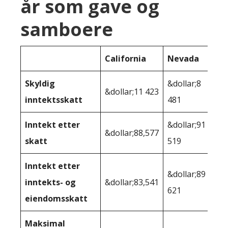
år som gave og
samboere
California
Nevada
Skyldig
&dollar;8
&dollar;11 423
inntektsskatt
481
Inntekt etter
&dollar;91
&dollar;88,577
skatt
519
Inntekt etter
&dollar;89
inntekts- og
&dollar;83,541
621
eiendomsskatt
Maksimal