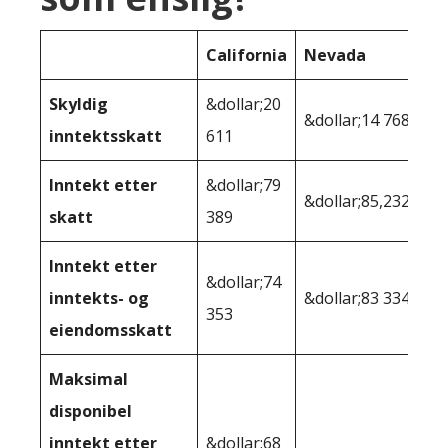
California
Nevada
Skyldig
&dollar;20
&dollar;14 768
inntektsskatt
611
Inntekt etter
&dollar;79
&dollar;85,232
skatt
389
Inntekt etter
&dollar;74
inntekts- og
&dollar;83 334
353
eiendomsskatt
Maksimal
disponibel
inntekt etter
&dollar;68