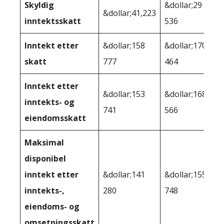
Skyldig
&dollar;29
&dollar;41,223
inntektsskatt
536
Inntekt etter
&dollar;158
&dollar;170
skatt
777
464
Inntekt etter
&dollar;153
&dollar;168
inntekts- og
741
566
eiendomsskatt
Maksimal
disponibel
inntekt etter
&dollar;141
&dollar;155
inntekts-,
280
748
eiendoms- og
omsetningsskatt