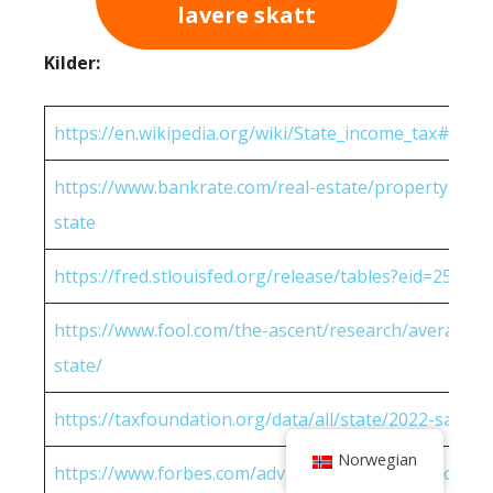
lavere skatt
Kilder:
https://en.wikipedia.org/wiki/State_income_tax#Rates
https://www.bankrate.com/real-estate/property-tax-
state
https://fred.stlouisfed.org/release/tables?eid=25951
https://www.fool.com/the-ascent/research/average-h
state/
https://taxfoundation.org/data/all/state/2022-sales-t
Norwegian
https://www.forbes.com/advisor/income-tax-calculato