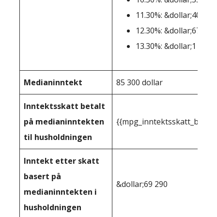
11.30%: &dollar;406,36
12.30%: &dollar;677,27
13.30%: &dollar;1 000 
Medianinntekt
85 300 dollar
Inntektsskatt betalt
på medianinntekten
{{mpg_inntektsskatt_basert
til husholdningen
Inntekt etter skatt
basert på
&dollar;69 290
medianinntekten i
husholdningen