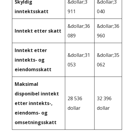
Skyldig
&dollar;3
&dollar;3
inntektsskatt
911
040
&dollar;36
&dollar;36
Inntekt etter skatt
089
960
Inntekt etter
&dollar;31
&dollar;35
inntekts- og
053
062
eiendomsskatt
Maksimal
disponibel inntekt
28 536
32 396
etter inntekts-,
dollar
dollar
eiendoms- og
omsetningsskatt