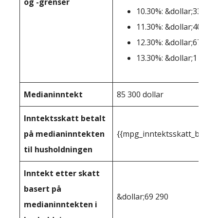
og -grenser
10.30%: &dollar;338,64
11.30%: &dollar;406,36
12.30%: &dollar;677,27
13.30%: &dollar;1 000 
Medianinntekt
85 300 dollar
Inntektsskatt betalt
på medianinntekten
{{mpg_inntektsskatt_basert
til husholdningen
Inntekt etter skatt
basert på
&dollar;69 290
medianinntekten i