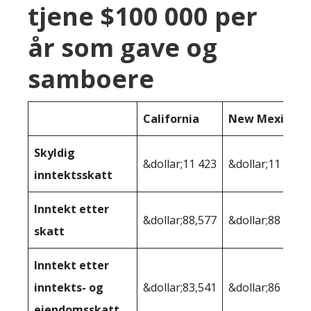
tjene $100 000 per
år som gave og
samboere
California
New Mexico
Skyldig
&dollar;11 423
&dollar;11 704
inntektsskatt
Inntekt etter
&dollar;88,577
&dollar;88 296
skatt
Inntekt etter
inntekts- og
&dollar;83,541
&dollar;86 533
eiendomsskatt