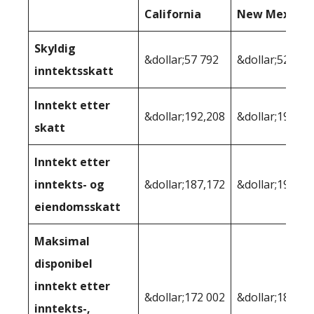
California
New Mexico
Skyldig
&dollar;57 792
&dollar;52 028
inntektsskatt
Inntekt etter
&dollar;192,208
&dollar;197 97
skatt
Inntekt etter
inntekts- og
&dollar;187,172
&dollar;196,20
eiendomsskatt
Maksimal
disponibel
inntekt etter
&dollar;172 002
&dollar;181 94
inntekts-,