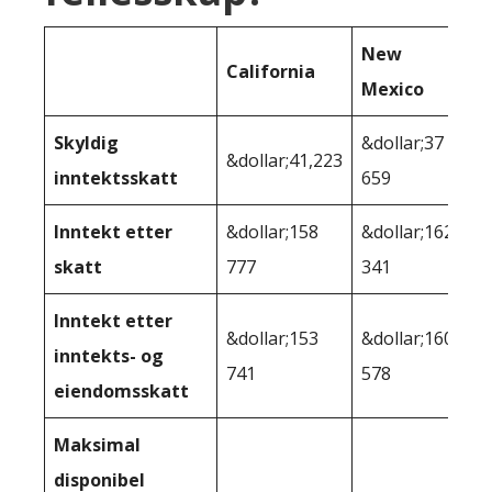
New
California
Mexico
Skyldig
&dollar;37
&dollar;41,223
inntektsskatt
659
Inntekt etter
&dollar;158
&dollar;162
skatt
777
341
Inntekt etter
&dollar;153
&dollar;160
inntekts- og
741
578
eiendomsskatt
Maksimal
disponibel