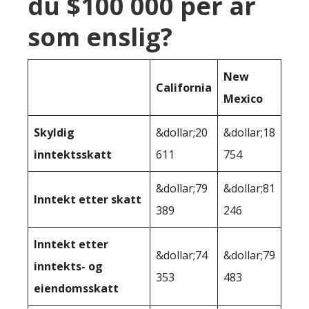
du $100 000 per år
som enslig?
New
California
Mexico
Skyldig
&dollar;20
&dollar;18
inntektsskatt
611
754
&dollar;79
&dollar;81
Inntekt etter skatt
389
246
Inntekt etter
&dollar;74
&dollar;79
inntekts- og
353
483
eiendomsskatt