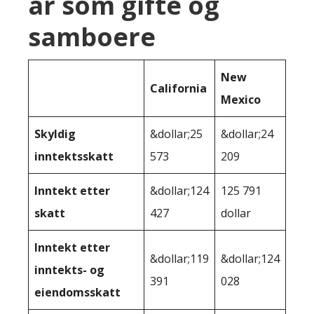
år som gifte og
samboere
New
California
Mexico
Skyldig
&dollar;25
&dollar;24
inntektsskatt
573
209
Inntekt etter
&dollar;124
125 791
skatt
427
dollar
Inntekt etter
&dollar;119
&dollar;124
inntekts- og
391
028
eiendomsskatt