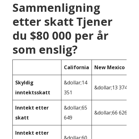
Sammenligning
etter skatt Tjener
du $80 000 per år
som enslig?
California
New Mexico
Skyldig
&dollar;14
&dollar;13 374
inntektsskatt
351
Inntekt etter
&dollar;65
&dollar;66 626
skatt
649
Inntekt etter
&dollar;60