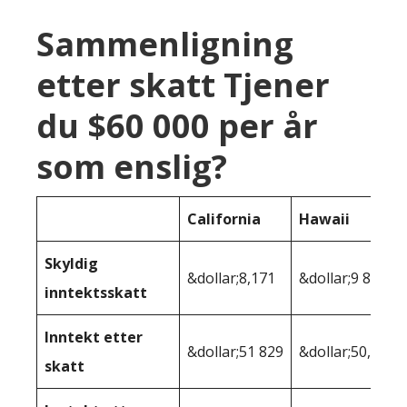
Sammenligning
etter skatt Tjener
du $60 000 per år
som enslig?
California
Hawaii
Skyldig
&dollar;8,171
&dollar;9 896
inntektsskatt
Inntekt etter
&dollar;51 829
&dollar;50,104
skatt