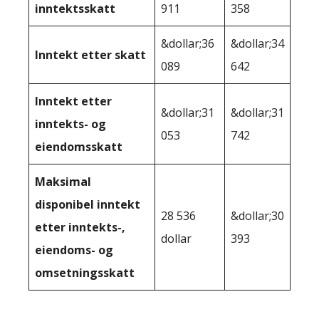
inntektsskatt
911
358
&dollar;36
&dollar;34
Inntekt etter skatt
089
642
Inntekt etter
&dollar;31
&dollar;31
inntekts- og
053
742
eiendomsskatt
Maksimal
disponibel inntekt
28 536
&dollar;30
etter inntekts-,
dollar
393
eiendoms- og
omsetningsskatt