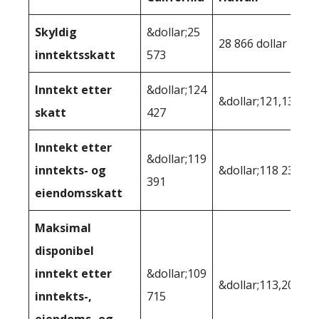
Skyldig
&dollar;25
28 866 dollar
inntektsskatt
573
Inntekt etter
&dollar;124
&dollar;121,134
skatt
427
Inntekt etter
&dollar;119
inntekts- og
&dollar;118 234
391
eiendomsskatt
Maksimal
disponibel
inntekt etter
&dollar;109
&dollar;113,208
inntekts-,
715
eiendoms- og