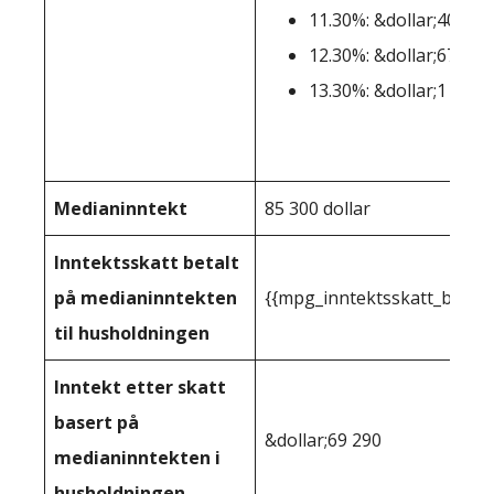
11.30%: &dollar;406,36
12.30%: &dollar;677,27
13.30%: &dollar;1 000 
Medianinntekt
85 300 dollar
Inntektsskatt betalt
på medianinntekten
{{mpg_inntektsskatt_basert
til husholdningen
Inntekt etter skatt
basert på
&dollar;69 290
medianinntekten i
husholdningen