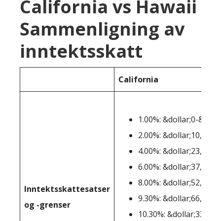
California vs Hawaii
Sammenligning av
inntektsskatt
California
1.00%: &dollar;0-&doll
2.00%: &dollar;10,100-
4.00%: &dollar;23,943-
6.00%: &dollar;37,789-
8.00%: &dollar;52,456-
Inntektsskattesatser
9.30%: &dollar;66,296-
og -grenser
10.30%: &dollar;338,64