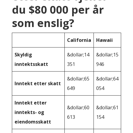
du $80 000 per år
som enslig?
California
Hawaii
Skyldig
&dollar;14
&dollar;15
inntektsskatt
351
946
&dollar;65
&dollar;64
Inntekt etter skatt
649
054
Inntekt etter
&dollar;60
&dollar;61
inntekts- og
613
154
eiendomsskatt