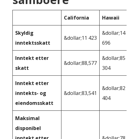
California
Hawaii
Skyldig
&dollar;14
&dollar;11 423
inntektsskatt
696
Inntekt etter
&dollar;85
&dollar;88,577
skatt
304
Inntekt etter
&dollar;82
inntekts- og
&dollar;83,541
404
eiendomsskatt
Maksimal
disponibel
inntekt etter
&dollar;78