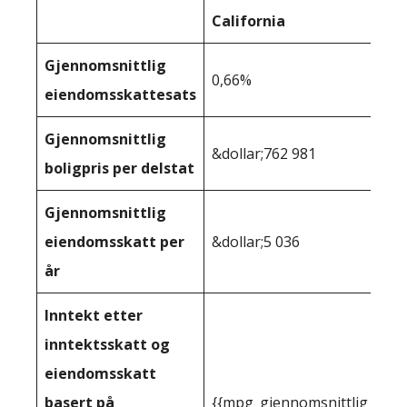
California
Gjennomsnittlig
0,66%
eiendomsskattesats
Gjennomsnittlig
&dollar;762 981
boligpris per delstat
Gjennomsnittlig
eiendomsskatt per
&dollar;5 036
år
Inntekt etter
inntektsskatt og
eiendomsskatt
basert på
{{mpg_gjennomsnittlig_innt