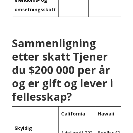
omsetningsskatt
Sammenligning
etter skatt Tjener
du $200 000 per år
og er gift og lever i
fellesskap?
California
Hawaii
Skyldig
&dollar;41,223
&dollar;43 991