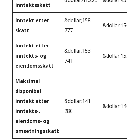
inntektsskatt
Inntekt etter
&dollar;158
&dollar;156 009
skatt
777
Inntekt etter
&dollar;153
inntekts- og
&dollar;153,109
741
eiendomsskatt
Maksimal
disponibel
inntekt etter
&dollar;141
&dollar;146 600
inntekts-,
280
eiendoms- og
omsetningsskatt