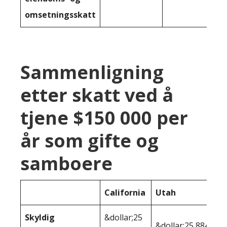
omsetningsskatt
Sammenligning
etter skatt ved å
tjene $150 000 per
år som gifte og
samboere
California
Utah
Skyldig
&dollar;25
&dollar;25 884