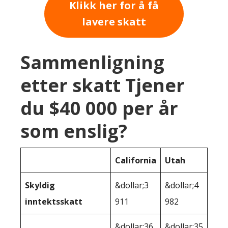
Klikk her for å få
lavere skatt
Sammenligning
etter skatt Tjener
du $40 000 per år
som enslig?
California
Utah
Skyldig
&dollar;3
&dollar;4
inntektsskatt
911
982
&dollar;36
&dollar;35