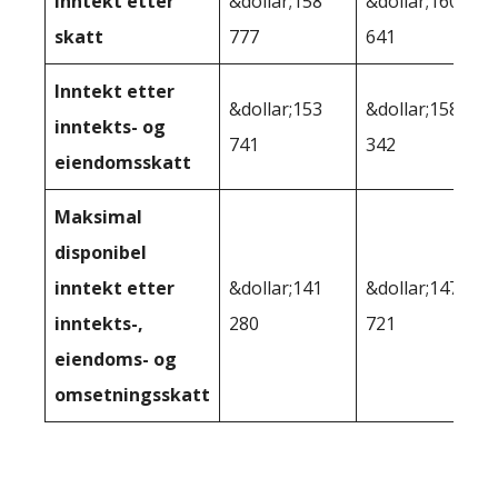
Inntekt etter
&dollar;158
&dollar;160
skatt
777
641
Inntekt etter
&dollar;153
&dollar;158
inntekts- og
741
342
eiendomsskatt
Maksimal
disponibel
inntekt etter
&dollar;141
&dollar;147
inntekts-,
280
721
eiendoms- og
omsetningsskatt