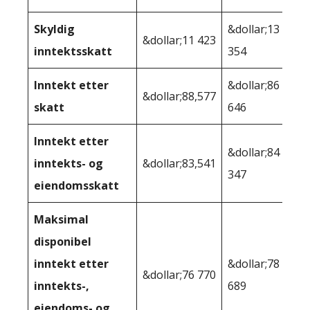
Skyldig
&dollar;13
&dollar;11 423
inntektsskatt
354
Inntekt etter
&dollar;86
&dollar;88,577
skatt
646
Inntekt etter
&dollar;84
inntekts- og
&dollar;83,541
347
eiendomsskatt
Maksimal
disponibel
inntekt etter
&dollar;78
&dollar;76 770
inntekts-,
689
eiendoms- og