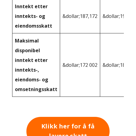
Inntekt etter
inntekts- og
&dollar;187,172
&dollar;193 94
eiendomsskatt
Maksimal
disponibel
inntekt etter
&dollar;172 002
&dollar;180 93
inntekts-,
eiendoms- og
omsetningsskatt
Klikk her for å få
lavere skatt