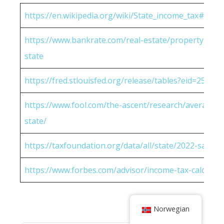
https://en.wikipedia.org/wiki/State_income_tax#Rates
https://www.bankrate.com/real-estate/property-tax-
state
https://fred.stlouisfed.org/release/tables?eid=25951
https://www.fool.com/the-ascent/research/average-h
state/
https://taxfoundation.org/data/all/state/2022-sales-t
https://www.forbes.com/advisor/income-tax-calculato
Norwegian