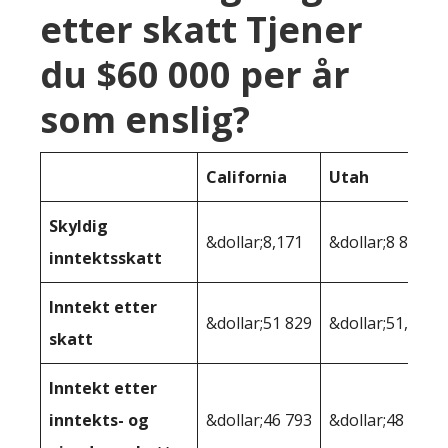
etter skatt Tjener
du $60 000 per år
som enslig?
California
Utah
Skyldig
&dollar;8,171
&dollar;8 899
inntektsskatt
Inntekt etter
&dollar;51 829
&dollar;51,101
skatt
Inntekt etter
inntekts- og
&dollar;46 793
&dollar;48 802