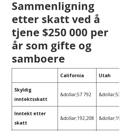
Sammenligning
etter skatt ved å
tjene $250 000 per
år som gifte og
samboere
California
Utah
Skyldig
&dollar;57 792
&dollar;53 753
inntektsskatt
Inntekt etter
&dollar;192,208
&dollar;196,24
skatt