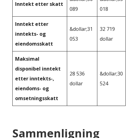
Inntekt etter skatt
089
018
Inntekt etter
&dollar;31
32 719
inntekts- og
053
dollar
eiendomsskatt
Maksimal
disponibel inntekt
28 536
&dollar;30
etter inntekts-,
dollar
524
eiendoms- og
omsetningsskatt
Sammenligning