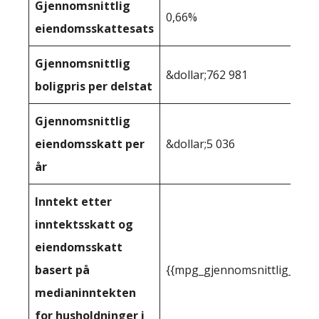
Gjennomsnittlig
0,66%
eiendomsskattesats
Gjennomsnittlig
&dollar;762 981
boligpris per delstat
Gjennomsnittlig
eiendomsskatt per
&dollar;5 036
år
Inntekt etter
inntektsskatt og
eiendomsskatt
basert på
{{mpg_gjennomsnittlig_innt
medianinntekten
for husholdninger i