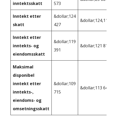
inntektsskatt
573
Inntekt etter
&dollar;124
&dollar;124,116
skatt
427
Inntekt etter
&dollar;119
inntekts- og
&dollar;121 817
391
eiendomsskatt
Maksimal
disponibel
inntekt etter
&dollar;109
&dollar;113 646
inntekts-,
715
eiendoms- og
omsetningsskatt