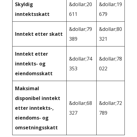
Skyldig
&dollar;20
&dollar;19
inntektsskatt
611
679
&dollar;79
&dollar;80
Inntekt etter skatt
389
321
Inntekt etter
&dollar;74
&dollar;78
inntekts- og
353
022
eiendomsskatt
Maksimal
disponibel inntekt
&dollar;68
&dollar;72
etter inntekts-,
327
789
eiendoms- og
omsetningsskatt