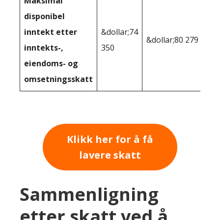
Maksimal
disponibel
inntekt etter
&dollar;74
&dollar;80 279
inntekts-,
350
eiendoms- og
omsetningsskatt
Klikk her for å få
lavere skatt
Sammenligning
etter skatt ved å