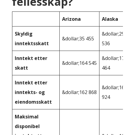
fellesskap?
Arizona
Alaska
Skyldig
&dollar;29
&dollar;35 455
inntektsskatt
536
Inntekt etter
&dollar;170
&dollar;164 545
skatt
464
Inntekt etter
&dollar;166
inntekts- og
&dollar;162 868
924
eiendomsskatt
Maksimal
disponibel