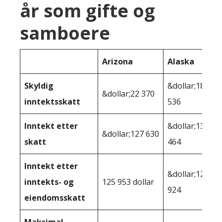
år som gifte og
samboere
Arizona
Alaska
Skyldig
&dollar;18
&dollar;22 370
inntektsskatt
536
Inntekt etter
&dollar;131
&dollar;127 630
skatt
464
Inntekt etter
&dollar;127
inntekts- og
125 953 dollar
924
eiendomsskatt
Maksimal