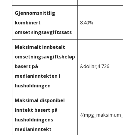
Gjennomsnittlig
kombinert
8.40%
omsetningsavgiftssats
Maksimalt innbetalt
omsetningsavgiftsbeløp
basert på
&dollar;4 726
medianinntekten i
husholdningen
Maksimal disponibel
inntekt basert på
{{mpg_maksimum_inntekt
husholdningens
medianinntekt