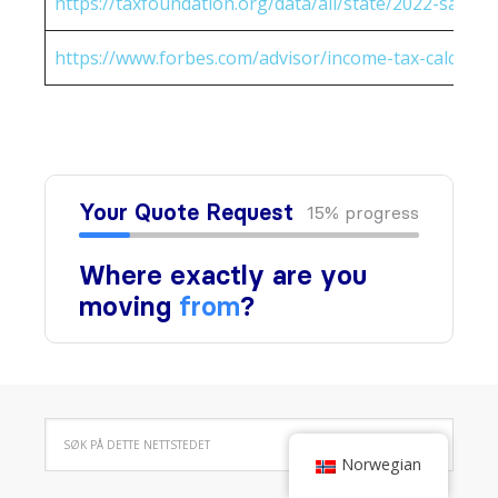
https://taxfoundation.org/data/all/state/2022-sales-t
https://www.forbes.com/advisor/income-tax-calculato
Norwegian