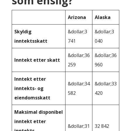
som enslig?
Arizona
Alaska
Skyldig
&dollar;3
&dollar;3
inntektsskatt
741
040
&dollar;36
&dollar;36
Inntekt etter skatt
259
960
Inntekt etter
&dollar;34
&dollar;33
inntekts- og
582
420
eiendomsskatt
Maksimal disponibel
inntekt etter
&dollar;31
32 842
inntekts-,