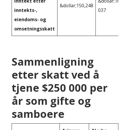
inntekt etter
&dollar;164
&dollar;150,248
inntekts-,
037
eiendoms- og
omsetningsskatt
Sammenligning
etter skatt ved å
tjene $250 000 per
år som gifte og
samboere