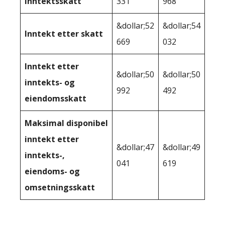
inntektsskatt
331
968
&dollar;52
&dollar;54
Inntekt etter skatt
669
032
Inntekt etter
&dollar;50
&dollar;50
inntekts- og
992
492
eiendomsskatt
Maksimal disponibel
inntekt etter
&dollar;47
&dollar;49
inntekts-,
041
619
eiendoms- og
omsetningsskatt