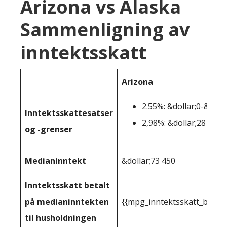
Arizona vs Alaska
Sammenligning av
inntektsskatt
Arizona
2.55%: &dollar;0-&doll
Inntektsskattesatser
2,98%: &dollar;28 654+
og -grenser
Medianinntekt
&dollar;73 450
Inntektsskatt betalt
på medianinntekten
{{mpg_inntektsskatt_basert
til husholdningen