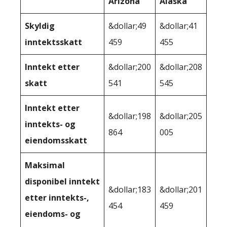
Arizona
Alaska
Skyldig
&dollar;49
&dollar;41
inntektsskatt
459
455
Inntekt etter
&dollar;200
&dollar;208
skatt
541
545
Inntekt etter
&dollar;198
&dollar;205
inntekts- og
864
005
eiendomsskatt
Maksimal
disponibel inntekt
&dollar;183
&dollar;201
etter inntekts-,
454
459
eiendoms- og