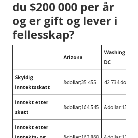
du $200 000 per år
og er gift og lever i
fellesskap?
Washington
Arizona
DC
Skyldig
&dollar;35 455
42 734 dollar
inntektsskatt
Inntekt etter
&dollar;164 545
&dollar;157,26
skatt
Inntekt etter
inntekts- og
&dollar;162 868
&dollar;153,11