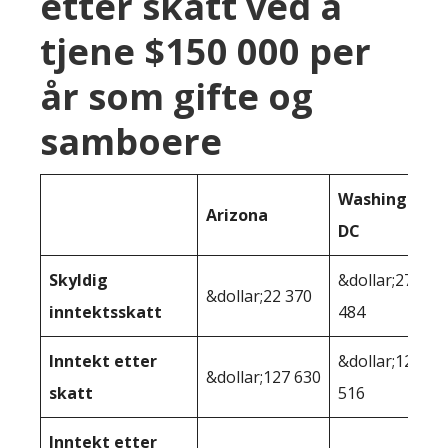
etter skatt ved å
tjene $150 000 per
år som gifte og
samboere
Washington
Arizona
DC
Skyldig
&dollar;27
&dollar;22 370
inntektsskatt
484
Inntekt etter
&dollar;122
&dollar;127 630
skatt
516
Inntekt etter