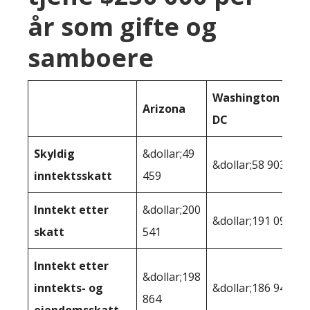
år som gifte og
samboere
Washington
Arizona
DC
Skyldig
&dollar;49
&dollar;58 903
inntektsskatt
459
Inntekt etter
&dollar;200
&dollar;191 097
skatt
541
Inntekt etter
&dollar;198
inntekts- og
&dollar;186 946
864
eiendomsskatt