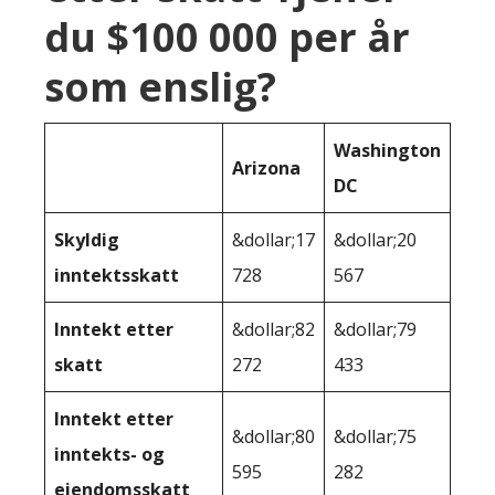
du $100 000 per år
som enslig?
Washington
Arizona
DC
Skyldig
&dollar;17
&dollar;20
inntektsskatt
728
567
Inntekt etter
&dollar;82
&dollar;79
skatt
272
433
Inntekt etter
&dollar;80
&dollar;75
inntekts- og
595
282
eiendomsskatt