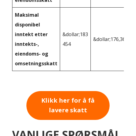
Maksimal
disponibel
inntekt etter
&dollar;183
&dollar;176,364
inntekts-,
454
eiendoms- og
omsetningsskatt
Klikk her for å få
lavere skatt
VANLIGE SPØRSMÅL