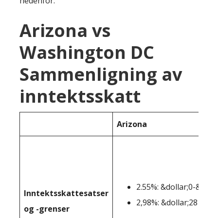
nedenfor:
Arizona vs
Washington DC
Sammenligning av
inntektsskatt
Arizona
2.55%: &dollar;0-&doll
Inntektsskattesatser
2,98%: &dollar;28 654+
og -grenser