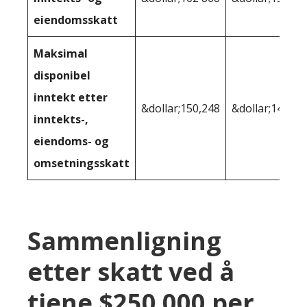
eiendomsskatt
Maksimal
disponibel
inntekt etter
&dollar;150,248
&dollar;144 44
inntekts-,
eiendoms- og
omsetningsskatt
Sammenligning
etter skatt ved å
tjene $250 000 per