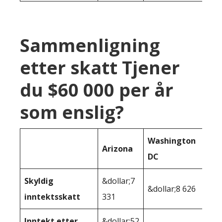
Sammenligning
etter skatt Tjener
du $60 000 per år
som enslig?
Washington
Arizona
DC
Skyldig
&dollar;7
&dollar;8 626
inntektsskatt
331
Inntekt etter
&dollar;52