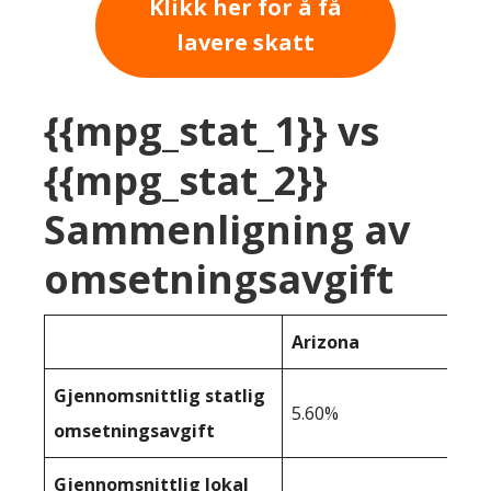
Klikk her for å få
lavere skatt
{{mpg_stat_1}} vs
{{mpg_stat_2}}
Sammenligning av
omsetningsavgift
Arizona
Gjennomsnittlig statlig
5.60%
omsetningsavgift
Gjennomsnittlig lokal