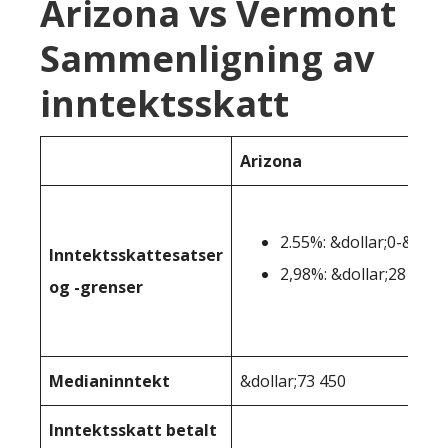
Arizona vs Vermont
Sammenligning av
inntektsskatt
Arizona
2.55%: &dollar;0-&doll
Inntektsskattesatser
2,98%: &dollar;28 654+
og -grenser
Medianinntekt
&dollar;73 450
Inntektsskatt betalt