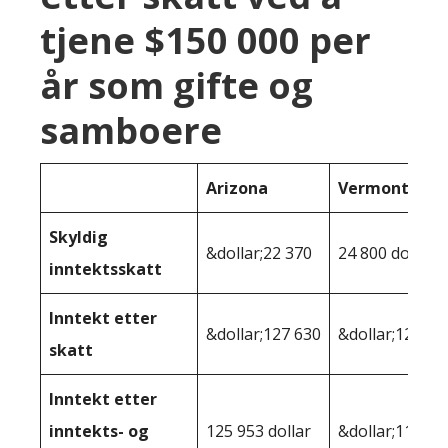
tjene $150 000 per
år som gifte og
samboere
Arizona
Vermont
Skyldig
&dollar;22 370
24 800 dollar
inntektsskatt
Inntekt etter
&dollar;127 630
&dollar;125,20
skatt
Inntekt etter
inntekts- og
125 953 dollar
&dollar;119 71