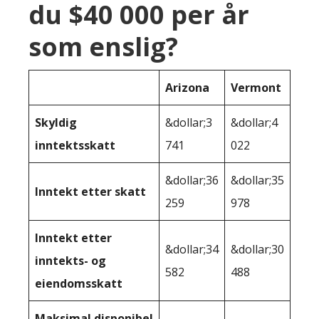
du $40 000 per år
som enslig?
Arizona
Vermont
Skyldig
&dollar;3
&dollar;4
inntektsskatt
741
022
&dollar;36
&dollar;35
Inntekt etter skatt
259
978
Inntekt etter
&dollar;34
&dollar;30
inntekts- og
582
488
eiendomsskatt
Maksimal disponibel