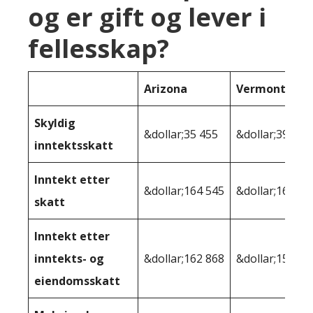
og er gift og lever i
fellesskap?
Arizona
Vermont
Skyldig
&dollar;35 455
&dollar;39,233
inntektsskatt
Inntekt etter
&dollar;164 545
&dollar;160 76
skatt
Inntekt etter
inntekts- og
&dollar;162 868
&dollar;155,27
eiendomsskatt