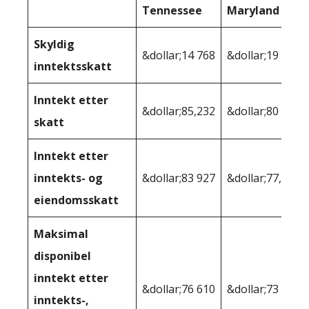
Tennessee
Maryland
Skyldig
&dollar;14 768
&dollar;19 202
inntektsskatt
Inntekt etter
&dollar;85,232
&dollar;80 798
skatt
Inntekt etter
inntekts- og
&dollar;83 927
&dollar;77,632
eiendomsskatt
Maksimal
disponibel
inntekt etter
&dollar;76 610
&dollar;73 237
inntekts-,