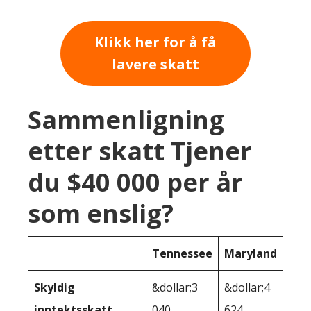
Klikk her for å få
lavere skatt
Sammenligning
etter skatt Tjener
du $40 000 per år
som enslig?
Tennessee
Maryland
Skyldig
&dollar;3
&dollar;4
inntektsskatt
040
624