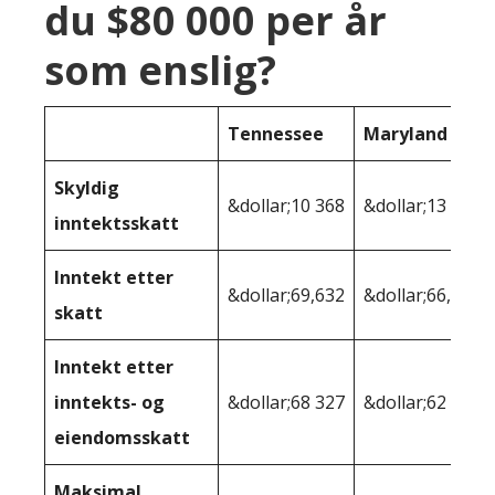
du $80 000 per år
som enslig?
Tennessee
Maryland
Skyldig
&dollar;10 368
&dollar;13 852
inntektsskatt
Inntekt etter
&dollar;69,632
&dollar;66,148
skatt
Inntekt etter
inntekts- og
&dollar;68 327
&dollar;62 982
eiendomsskatt
Maksimal