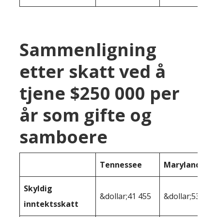
Sammenligning
etter skatt ved å
tjene $250 000 per
år som gifte og
samboere
Tennessee
Maryland
Skyldig
&dollar;41 455
&dollar;53,167
inntektsskatt