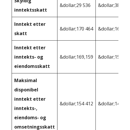
Skyldig
&dollar;29 536
&dollar;38 588
inntektsskatt
Inntekt etter
&dollar;170 464
&dollar;161 41
skatt
Inntekt etter
inntekts- og
&dollar;169,159
&dollar;158,24
eiendomsskatt
Maksimal
disponibel
inntekt etter
&dollar;154 412
&dollar;149 28
inntekts-,
eiendoms- og
omsetningsskatt