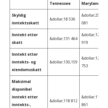
Tennessee
Maryland
Skyldig
&dollar;25
&dollar;18 536
inntektsskatt
081
Inntekt etter
&dollar;124
&dollar;131 464
skatt
919
Inntekt etter
&dollar;121
inntekts- og
&dollar;130,159
753
eiendomsskatt
Maksimal
disponibel
inntekt etter
&dollar;114
&dollar;118 812
inntekts-,
861