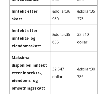
Inntekt etter
&dollar;36
&dollar;35
skatt
960
376
Inntekt etter
&dollar;35
32 210
inntekts- og
655
dollar
eiendomsskatt
Maksimal
disponibel inntekt
32 547
&dollar;30
etter inntekts-,
dollar
386
eiendoms- og
omsetningsskatt