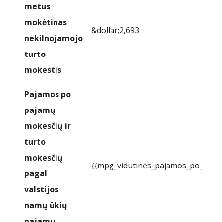
metus
mokėtinas
&dollar;2,693
nekilnojamojo
turto
mokestis
Pajamos po
pajamų
mokesčių ir
turto
mokesčių
{{mpg_vidutinės_pajamos_po_paj
pagal
valstijos
namų ūkių
pajamų