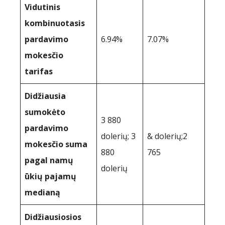
Vidutinis
kombinuotasis
pardavimo
6.94%
7.07%
mokesčio
tarifas
Didžiausia
sumokėto
3 880
pardavimo
dolerių; 3
& dolerių;2
mokesčio suma
880
765
pagal namų
dolerių
ūkių pajamų
medianą
Didžiausiosios