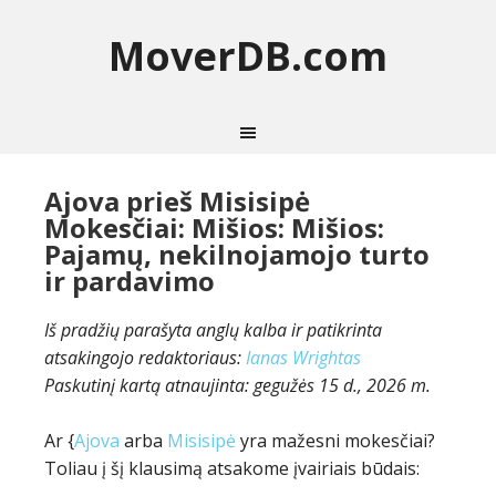
MoverDB.com
Ajova prieš Misisipė
Mokesčiai: Mišios: Mišios:
Pajamų, nekilnojamojo turto
ir pardavimo
Iš pradžių parašyta anglų kalba ir patikrinta
atsakingojo redaktoriaus:
Ianas Wrightas
Paskutinį kartą atnaujinta:
gegužės 15 d., 2026 m.
Ar {
Ajova
arba
Misisipė
yra mažesni mokesčiai?
Toliau į šį klausimą atsakome įvairiais būdais: