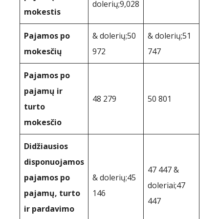
dolerių;9,028
mokestis
Pajamos po
& dolerių;50
& dolerių;51
mokesčių
972
747
Pajamos po
pajamų ir
48 279
50 801
turto
mokesčio
Didžiausios
disponuojamos
47 447 &
pajamos po
& dolerių;45
doleriai;47
pajamų, turto
146
447
ir pardavimo