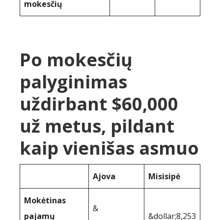
mokesčių
Po mokesčių
palyginimas
uždirbant $60,000
už metus, pildant
kaip vienišas asmuo
Ajova
Misisipė
Mokėtinas
&
pajamų
&dollar;8,253