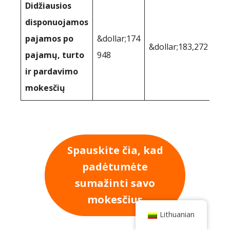
Didžiausios
disponuojamos
pajamos po
&dollar;174
&dollar;183,272
pajamų, turto
948
ir pardavimo
mokesčių
Spauskite čia, kad
padėtumėte
sumažinti savo
mokesčius
Lithuanian