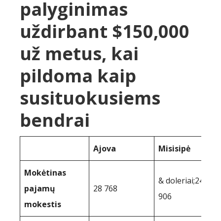
palyginimas
uždirbant $150,000
už metus, kai
pildoma kaip
susituokusiems
bendrai
Ajova
Misisipė
Mokėtinas
& doleriai;24
pajamų
28 768
906
mokestis