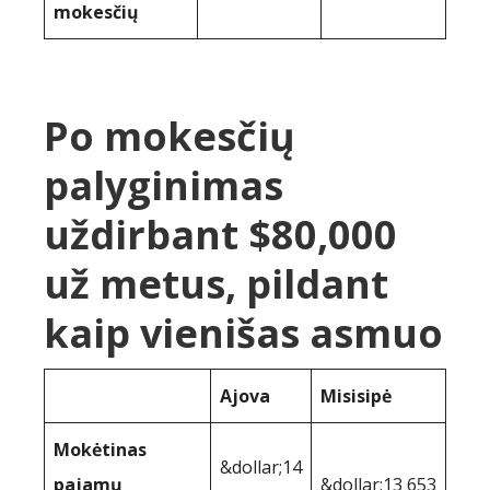
mokesčių
Po mokesčių
palyginimas
uždirbant $80,000
už metus, pildant
kaip vienišas asmuo
Ajova
Misisipė
Mokėtinas
&dollar;14
pajamų
&dollar;13 653