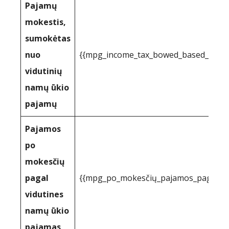
Pajamų
mokestis,
sumokėtas
nuo
{{mpg_income_tax_bowed_based_on_st
vidutinių
namų ūkio
pajamų
Pajamos
po
mokesčių
pagal
{{mpg_po_mokesčių_pajamos_pagal_val
vidutines
namų ūkio
pajamas