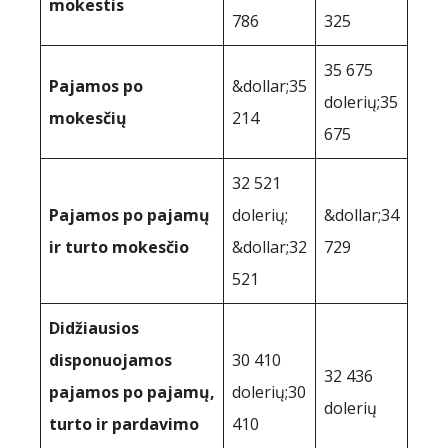
mokestis
786
325
35 675
Pajamos po
&dollar;35
dolerių;35
mokesčių
214
675
32 521
Pajamos po pajamų
dolerių;
&dollar;34
ir turto mokesčio
&dollar;32
729
521
Didžiausios
disponuojamos
30 410
32 436
pajamos po pajamų,
dolerių;30
dolerių
turto ir pardavimo
410