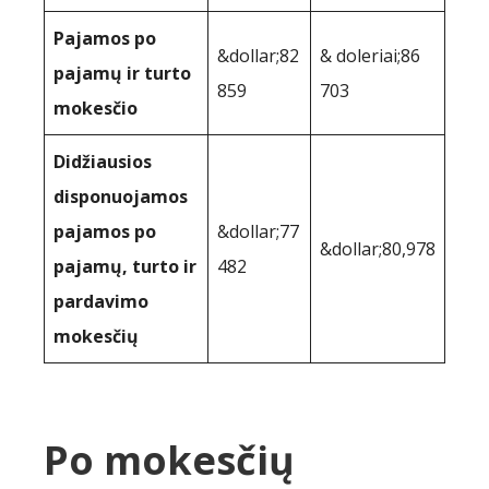
Pajamos po
&dollar;82
& doleriai;86
pajamų ir turto
859
703
mokesčio
Didžiausios
disponuojamos
pajamos po
&dollar;77
&dollar;80,978
pajamų, turto ir
482
pardavimo
mokesčių
Po mokesčių