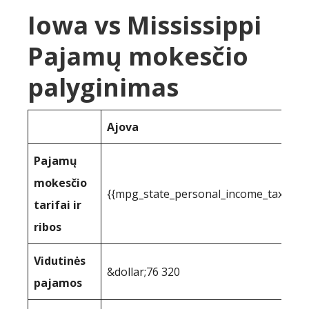
Iowa vs Mississippi
Pajamų mokesčio
palyginimas
Ajova
Pajamų
mokesčio
{{mpg_state_personal_income_taxrate
tarifai ir
ribos
Vidutinės
&dollar;76 320
pajamos