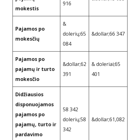
916
mokestis
&
Pajamos po
dolerių;65
&dollar;66 347
mokesčių
084
Pajamos po
&dollar;62
& doleriai;65
pajamų ir turto
391
401
mokesčio
Didžiausios
disponuojamos
58 342
pajamos po
dolerių;58
&dollar;61,082
pajamų, turto ir
342
pardavimo