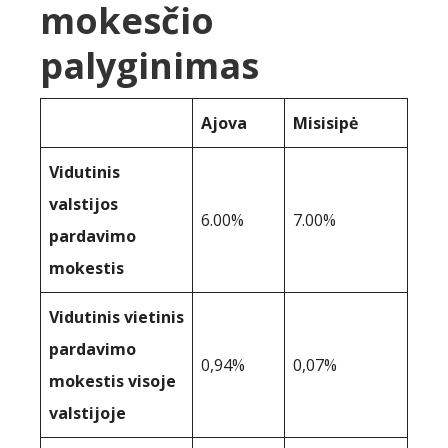
mokesčio
palyginimas
Ajova
Misisipė
Vidutinis
valstijos
6.00%
7.00%
pardavimo
mokestis
Vidutinis vietinis
pardavimo
0,94%
0,07%
mokestis visoje
valstijoje