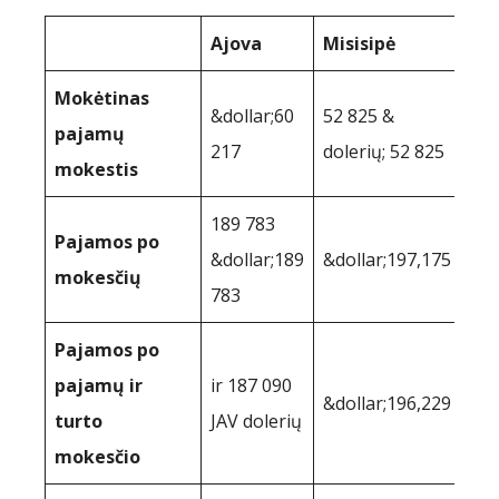
Ajova
Misisipė
Mokėtinas
&dollar;60
52 825 &
pajamų
217
dolerių; 52 825
mokestis
189 783
Pajamos po
&dollar;189
&dollar;197,175
mokesčių
783
Pajamos po
pajamų ir
ir 187 090
&dollar;196,229
turto
JAV dolerių
mokesčio