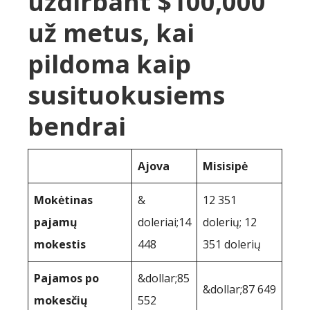
uždirbant $100,000
už metus, kai
pildoma kaip
susituokusiems
bendrai
Ajova
Misisipė
Mokėtinas
&
12 351
pajamų
doleriai;14
dolerių; 12
mokestis
448
351 dolerių
Pajamos po
&dollar;85
&dollar;87 649
mokesčių
552