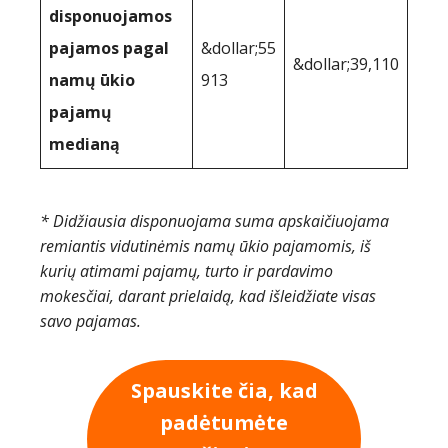
disponuojamos
pajamos pagal
&dollar;55
&dollar;39,110
namų ūkio
913
pajamų
medianą
* Didžiausia disponuojama suma apskaičiuojama
remiantis vidutinėmis namų ūkio pajamomis, iš
kurių atimami pajamų, turto ir pardavimo
mokesčiai, darant prielaidą, kad išleidžiate visas
savo pajamas.
Spauskite čia, kad
padėtumėte