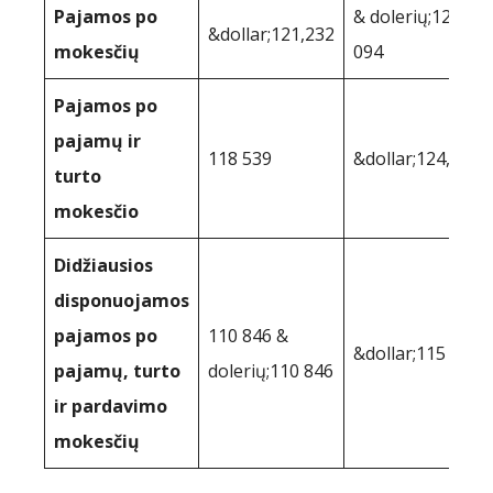
Pajamos po
& dolerių;125
&dollar;121,232
mokesčių
094
Pajamos po
pajamų ir
118 539
&dollar;124,148
turto
mokesčio
Didžiausios
disponuojamos
pajamos po
110 846 &
&dollar;115 950
pajamų, turto
dolerių;110 846
ir pardavimo
mokesčių