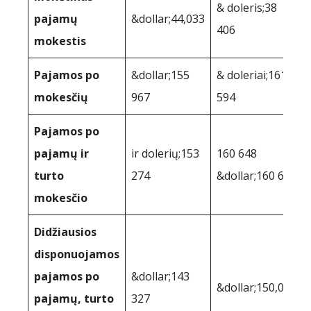
& doleris;38
pajamų
&dollar;44,033
406
mokestis
Pajamos po
&dollar;155
& doleriai;161
mokesčių
967
594
Pajamos po
pajamų ir
ir dolerių;153
160 648
turto
274
&dollar;160 648
mokesčio
Didžiausios
disponuojamos
pajamos po
&dollar;143
&dollar;150,040
pajamų, turto
327