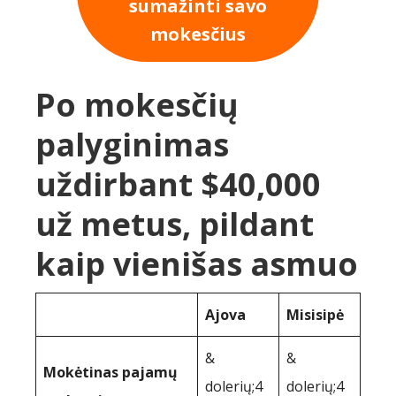
sumažinti savo
mokesčius
Po mokesčių
palyginimas
uždirbant $40,000
už metus, pildant
kaip vienišas asmuo
Ajova
Misisipė
&
&
Mokėtinas pajamų
dolerių;4
dolerių;4