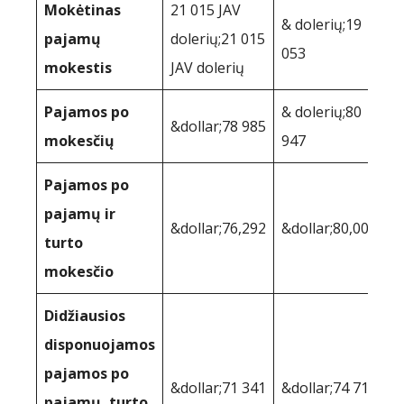
Mokėtinas
21 015 JAV
& dolerių;19
pajamų
dolerių;21 015
053
mokestis
JAV dolerių
Pajamos po
& dolerių;80
&dollar;78 985
mokesčių
947
Pajamos po
pajamų ir
&dollar;76,292
&dollar;80,001
turto
mokesčio
Didžiausios
disponuojamos
pajamos po
&dollar;71 341
&dollar;74 718
pajamų, turto