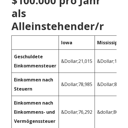
$100.000 pro Jahr
als
Alleinstehender/r
Iowa
Mississippi
Geschuldete
&Dollar;21,015
&Dollar;19,05
Einkommensteuer
Einkommen nach
&Dollar;78,985
&Dollar;80,94
Steuern
Einkommen nach
Einkommens- und
&Dollar;76,292
&dollar;80,001
Vermögenssteuer