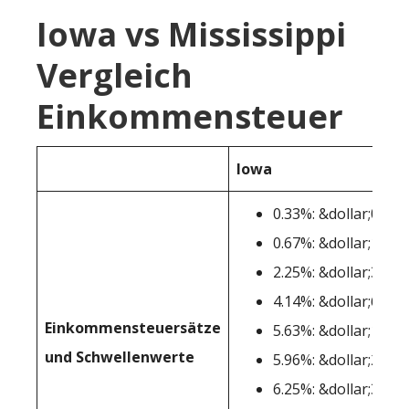
Iowa vs Mississippi
Vergleich
Einkommensteuer
Iowa
0.33%: &dollar;0-&do
0.67%: &dollar;1,744
2.25%: &dollar;3,48
4.14%: &dollar;6,973
Einkommensteuersätze
5.63%: &dollar;15,68
und Schwellenwerte
5.96%: &dollar;26,14
6.25%: &dollar;34,86