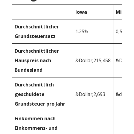
Iowa
Mississ
Durchschnittlicher
1.25%
0,55%
Grundsteuersatz
Durchschnittlicher
Hauspreis nach
&Dollar;215,458
&Dollar
Bundesland
Durchschnittlich
geschuldete
&Dollar;2,693
&dollar
Grundsteuer pro Jahr
Einkommen nach
Einkommens- und