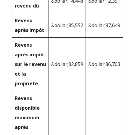
&dollar;14,448
&dollar;12,351
revenu dû
Revenu
&dollar;85,552
&dollar;87,649
après impôt
Revenu
après impôt
sur le revenu
&dollar;82,859
&dollar;86,703
et la
propriété
Revenu
disponible
maximum
après