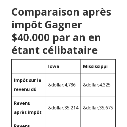
Comparaison après
impôt Gagner
$40.000 par an en
étant célibataire
Iowa
Mississippi
Impôt sur le
&dollar;4,786
&dollar;4,325
revenu dû
Revenu
&dollar;35,214
&dollar;35,675
après impôt
Revenu