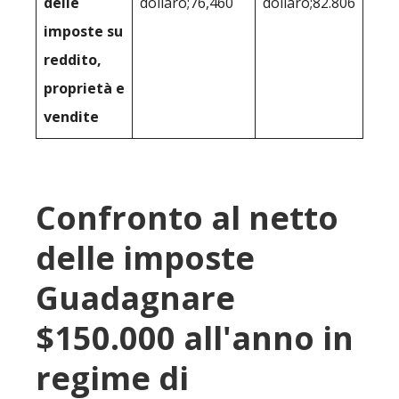
delle
dollaro;76,460
dollaro;82.806
imposte su
reddito,
proprietà e
vendite
Confronto al netto
delle imposte
Guadagnare
$150.000 all'anno in
regime di