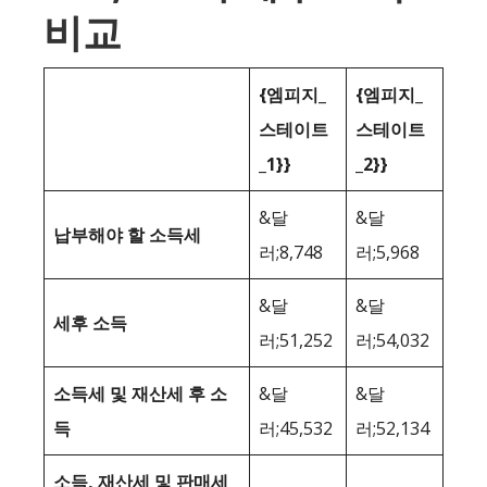
비교
{엠피지_
{엠피지_
스테이트
스테이트
_1}}
_2}}
&달
&달
납부해야 할 소득세
러;8,748
러;5,968
&달
&달
세후 소득
러;51,252
러;54,032
소득세 및 재산세 후 소
&달
&달
득
러;45,532
러;52,134
소득, 재산세 및 판매세