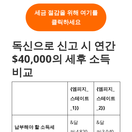
세금 절감을 위해 여기를
클릭하세요
독신으로 신고 시 연간
$40,000의 세후 소득
비교
{엠피지_
{엠피지_
스테이트
스테이트
_1}}
_2}}
&달
&달
납부해야 할 소득세
러;4,820
러;3,040