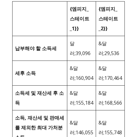
{엠피지_
{엠피지_
스테이트
스테이트
_1}}
_2}}
달
&달
납부해야 할 소득세
러;39,096
러;29,536
&달
&달
세후 소득
러;160,904
러;170,464
소득세 및 재산세 후 소
&달
&달
득
러;155,184
러;168,566
소득, 재산세 및 판매세
&달
&달
를 제외한 최대 가처분
러;146,055
러;155,748