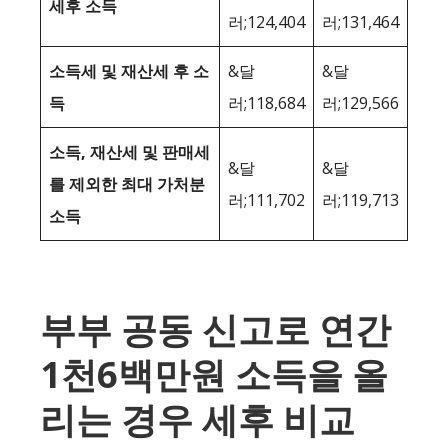
세후 소득
러;124,404
러;131,464
소득세 및 재산세 후 소
&달
&달
득
러;118,684
러;129,566
소득, 재산세 및 판매세
&달
&달
를 제외한 최대 가처분
러;111,702
러;119,713
소득
부부 공동 신고로 연간
1천6백만원 소득을 올
리는 경우 세후 비교