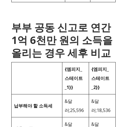
부부 공동 신고로 연간
1억 6천만 원의 소득을
올리는 경우 세후 비교
{엠피지_
{엠피지_
스테이트
스테이트
_1}}
_2}}
&달
&달
납부해야 할 소득세
러;25,596
러;18,536
&달
&달