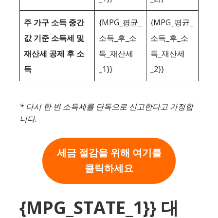
주 가구 소득 중간
{MPG_평균_
{MPG_평균_
값 기준 소득세 및
소득_후_소
소득_후_소
재산세 공제 후 소
득_재산세
득_재산세
득
_1}}
_2}}
* 다시 한 번 소득세를 단독으로 신고한다고 가정합
니다.
세금 절감을 위해 여기를
클릭하세요
{MPG_STATE_1}} 대