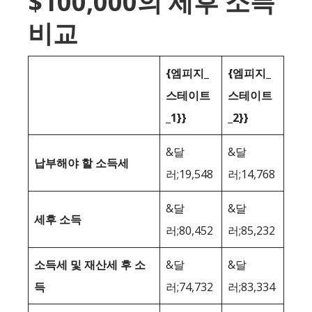
$100,000의 세후 소득
비교
{엠피지_
{엠피지_
스테이트
스테이트
_1}}
_2}}
&달
&달
납부해야 할 소득세
러;19,548
러;14,768
&달
&달
세후 소득
러;80,452
러;85,232
소득세 및 재산세 후 소
&달
&달
득
러;74,732
러;83,334