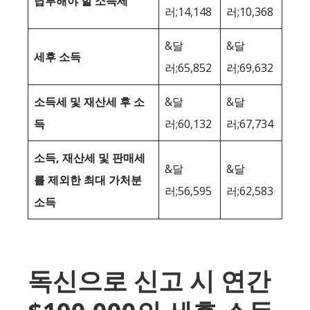
납부해야 할 소득세
러;14,148
러;10,368
&달
&달
세후 소득
러;65,852
러;69,632
소득세 및 재산세 후 소
&달
&달
득
러;60,132
러;67,734
소득, 재산세 및 판매세
&달
&달
를 제외한 최대 가처분
러;56,595
러;62,583
소득
독신으로 신고 시 연간