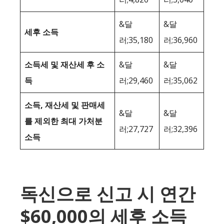
&달
&달
세후 소득
러;35,180
러;36,960
소득세 및 재산세 후 소
&달
&달
득
러;29,460
러;35,062
소득, 재산세 및 판매세
&달
&달
를 제외한 최대 가처분
러;27,727
러;32,396
소득
독신으로 신고 시 연간
$60,000의 세후 소득