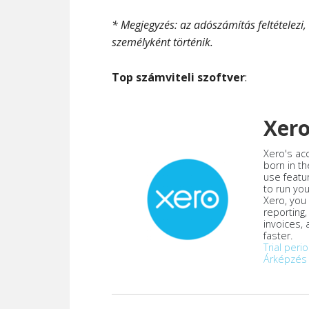
* Megjegyzés: az adószámítás feltételezi
személyként történik.
Top számviteli szoftver
:
Xer
Xero's ac
born in th
use featu
to run yo
Xero, you
reporting
invoices,
faster.
Trial peri
Árképzés