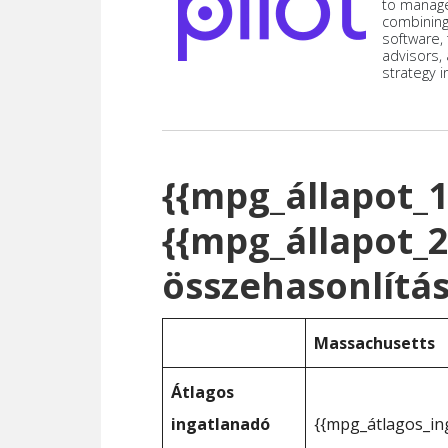
to manag
combining
software,
advisors,
strategy i
{{mpg_állapot_1
{{mpg_állapot_2
összehasonlítá
Massachusetts
Átlagos
ingatlanadó
{{mpg_átlagos_in