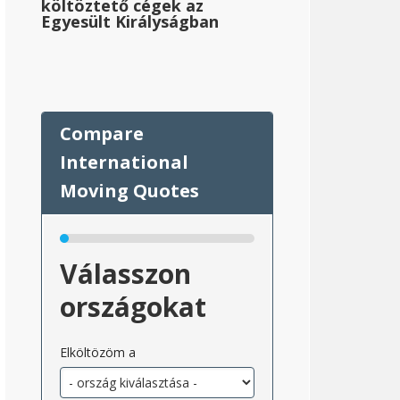
költöztető cégek az
Egyesült Királyságban
Válasszon
országokat
Elköltözöm a
dó_államonként_2}}