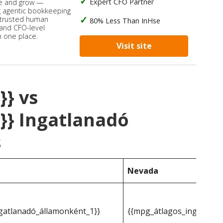
Expert CFO Partner
e and grow —
 agentic bookkeeping
 trusted human
80% Less Than InHse
 and CFO-level
n one place.
Visit site
}} vs
}} Ingatlanadó
s
Nevada
gatlanadó_államonként_1}}
{{mpg_átlagos_ingatlana