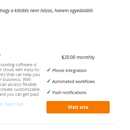
, hogy a kitöltés nem házas, hanem egyedülálló
o
$20.00 monthly
counting software is
e cloud, with easy-to-
Phone integration
res that can help you
ur business. With
Automated workflows
 can access flexible
, create customizable
Push notifications
 and you can get paid
od
Kapcsolat
Visit site