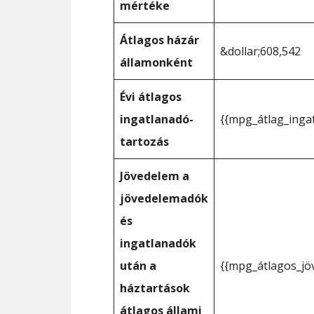
mértéke
Átlagos házár
&dollar;608,542
államonként
Évi átlagos
ingatlanadó-
{{mpg_átlag_inga
tartozás
Jövedelem a
jövedelemadók
és
ingatlanadók
után a
{{mpg_átlagos_jö
háztartások
átlagos állami