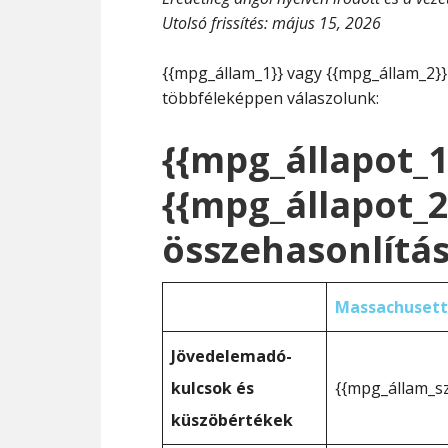
Utolsó frissítés:
május 15, 2026
{{mpg_állam_1}} vagy {{mpg_állam_2}}
többféleképpen válaszolunk:
{{mpg_állapot_1
{{mpg_állapot_
összehasonlítá
Massachusett
Jövedelemadó-
kulcsok és
{{mpg_állam_s
küszöbértékek