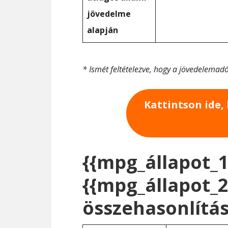
jövedelme
alapján
* Ismét feltételezve, hogy a jövedelemad
Kattintson ide,
{{mpg_állapot_1
{{mpg_állapot_2
összehasonlítá