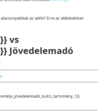
 alacsonyabbak az adók? Erre az alábbiakban
}} vs
2}} Jövedelemadó
s
s
zemélyi_jövedelemadó_kulcs_tartomány_1}}