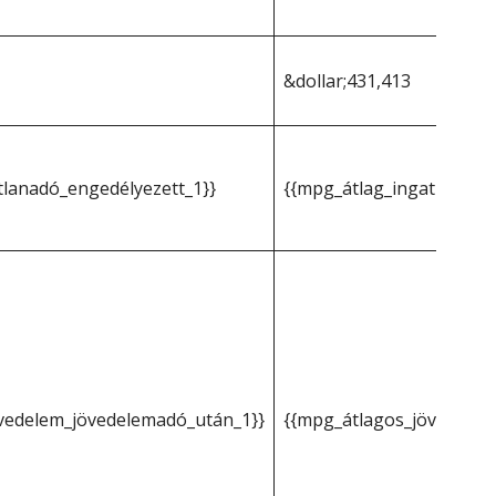
&dollar;431,413
tlanadó_engedélyezett_1}}
{{mpg_átlag_ingatlanadó
vedelem_jövedelemadó_után_1}}
{{mpg_átlagos_jövedelem