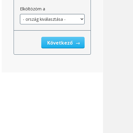
Elköltözöm a
Következő
_engedélyezett_2}}
_jövedelemadó_után_ingatlanadó_2}}