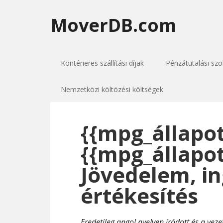
MoverDB.com
Konténeres szállítási díjak
Pénzátutalási szo
Nemzetközi költözési költségek
{{mpg_állapot
{{mpg_állapot
Jövedelem, in
értékesítés
Eredetileg angol nyelven íródott és a veze