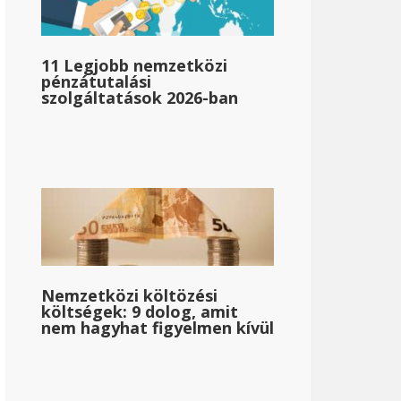
&dollar;72,330
11 Legjobb nemzetközi
pénzátutalási
szolgáltatások 2026-ban
}}
{{mpg_jövedelemadó_engedélyezett_állami_közepes_jö
Nemzetközi költözési
{{{mpg_adó utáni_jövedelem_az_állam_közepes_jövedel
költségek: 9 dolog, amit
nem hagyhat figyelmen kívül