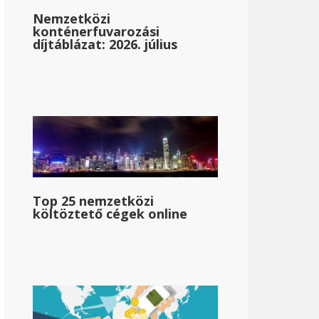
Nemzetközi
konténerfuvarozási
díjtáblázat: 2026. július
Top 25 nemzetközi
költöztető cégek online
Nevada
{{mpg_állam_személyi_jövedelemadó_tartomány_2}}