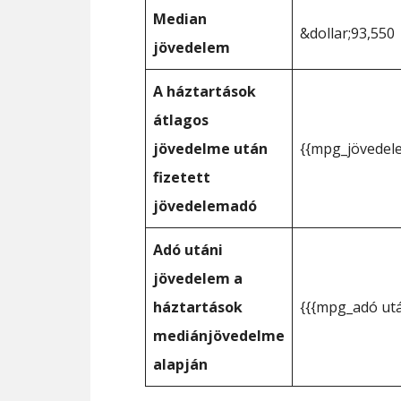
Median
&dollar;93,550
jövedelem
A háztartások
átlagos
jövedelme után
{{mpg_jövedel
fizetett
jövedelemadó
Adó utáni
jövedelem a
háztartások
{{{mpg_adó ut
mediánjövedelme
alapján