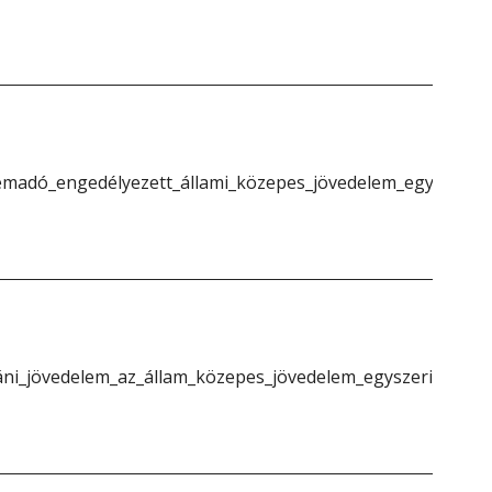
emadó_engedélyezett_állami_közepes_jövedelem_egyszeri_1
áni_jövedelem_az_állam_közepes_jövedelem_egyszeri_1}}