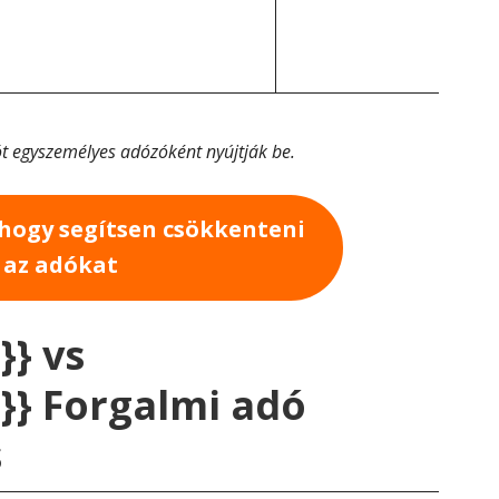
ót egyszemélyes adózóként nyújtják be.
 hogy segítsen csökkenteni
az adókat
}} vs
}} Forgalmi adó
s