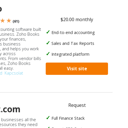
o
$20.00 monthly
 ★ ★
(61)
ounting software built
End-to-end accounting
business. Zoho Books
our finances,
Sales and Tax Reports
s business
, and helps you work
ly across
Integrated platform
ts. From vendor bills
ses, Zoho Books
ll easy.
Visit site
od
Kapcsolat
Request
t.com
Full Finance Stack
s businesses all the
 resources they need