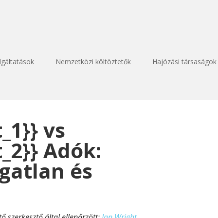
lgáltatások
Nemzetközi költöztetők
Hajózási társaságok
_1}} vs
_2}} Adók:
gatlan és
tő szerkesztő által ellenőrzött:
Ian Wright