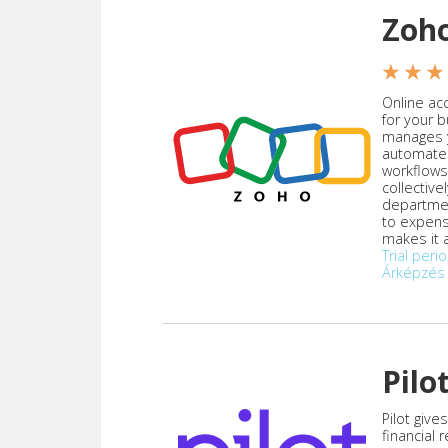
Zoh
★ ★ ★
Online acc
for your 
manages y
automate
workflows
collective
departmen
to expen
makes it a
Trial peri
Árképzés
Pilo
Pilot give
financial