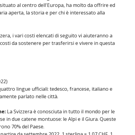
tuato al centro dell'Europa, ha molto da offrire ed
'aria aperta, la storia e per chi è interessato alla
zera, i vari costi elencati di seguito vi aiuteranno a
osti da sostenere per trasferirsi e vivere in questa
022)
uattro lingue ufficiali: tedesco, francese, italiano e
mente parlato nelle città.
ne:
La Svizzera è conosciuta in tutto il mondo per le
 in due catene montuose: le Alpi e il Giura. Queste
ono 70% del Paese.
partire da settembre 2022, 1 sterlina = 1,07 CHF, 1