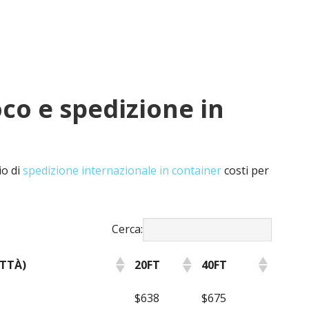
loco e spedizione in
io di
spedizione internazionale in container
costi per
Cerca:
ITTÀ)
20FT
40FT
ITTÀ)
20FT
40FT
$638
$675