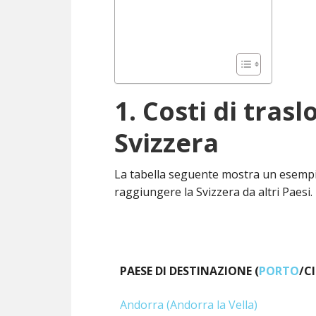
1. Costi di tras
Svizzera
La tabella seguente mostra un esemp
raggiungere la Svizzera da altri Paesi.
PAESE DI DESTINAZIONE (
PORTO
/C
PAESE DI DESTINAZIONE (
PORTO
/C
Andorra (Andorra la Vella)