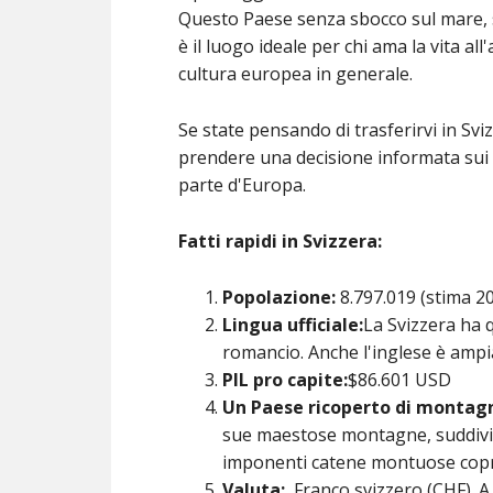
Questo Paese senza sbocco sul mare, si
è il luogo ideale per chi ama la vita all
cultura europea in generale.
Se state pensando di trasferirvi in Sviz
prendere una decisione informata sui c
parte d'Europa.
Fatti rapidi in Svizzera:
Popolazione:
8.797.019 (stima 2
Lingua ufficiale:
La Svizzera ha q
romancio. Anche l'inglese è ampia
PIL pro capite:
$86.601 USD
Un Paese ricoperto di montag
sue maestose montagne, suddivise
imponenti catene montuose copr
Valuta:
Franco svizzero (CHF). A 