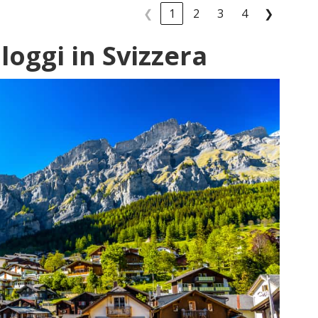
❮
1
2
3
4
❯
alloggi in Svizzera