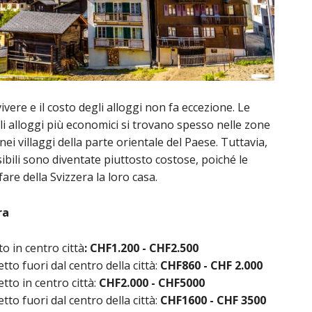
ivere e il costo degli alloggi non fa eccezione. Le
li alloggi più economici si trovano spesso nelle zone
 nei villaggi della parte orientale del Paese. Tuttavia,
bili sono diventate piuttosto costose, poiché le
are della Svizzera la loro casa.
ra
o in centro città
: CHF
1.200 - CHF2.500
o fuori dal centro della città:
CHF
860 - CHF 2.000
to in centro città:
CHF
2.000 - CHF5000
o fuori dal centro della città:
CHF
1600 - CHF 3500