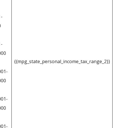
1-
0
1-
000
{{mpg_state_personal_income_tax_range_2}}
001-
000
001-
000
001-