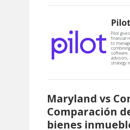
Pilo
Pilot give
financial
to manag
combining
software,
advisors,
strategy i
Maryland vs Co
Comparación de
bienes inmuebl