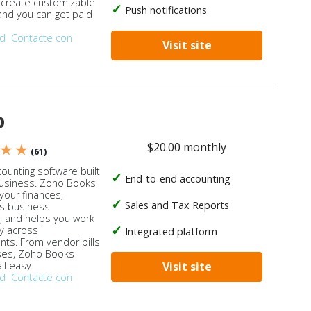
, create customizable
Push notifications
 and you can get paid
od
Contacte con
Visit site
o
$20.00 monthly
 ★ ★
(61)
ounting software built
End-to-end accounting
business. Zoho Books
our finances,
Sales and Tax Reports
s business
, and helps you work
ly across
Integrated platform
ts. From vendor bills
ses, Zoho Books
ll easy.
Visit site
od
Contacte con