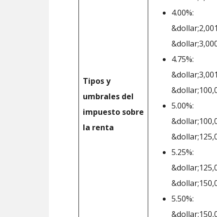
4.00%:
&dollar;2,00
&dollar;3,00
4.75%:
&dollar;3,00
Tipos y
&dollar;100,
umbrales del
5.00%:
impuesto sobre
&dollar;100,
la renta
&dollar;125,
5.25%:
&dollar;125,
&dollar;150,
5.50%:
&dollar;150,