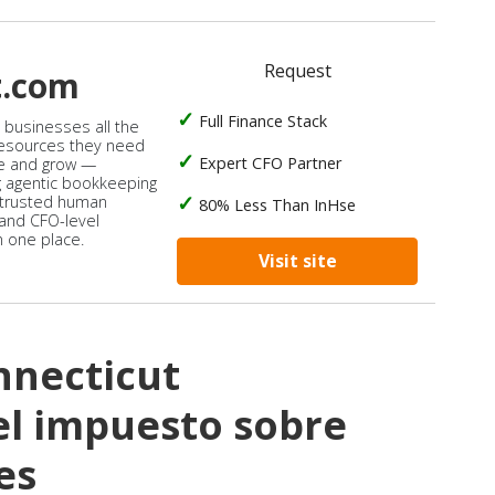
Request
t.com
Full Finance Stack
s businesses all the
 resources they need
Expert CFO Partner
e and grow —
 agentic bookkeeping
 trusted human
80% Less Than InHse
 and CFO-level
n one place.
Visit site
nnecticut
l impuesto sobre
es