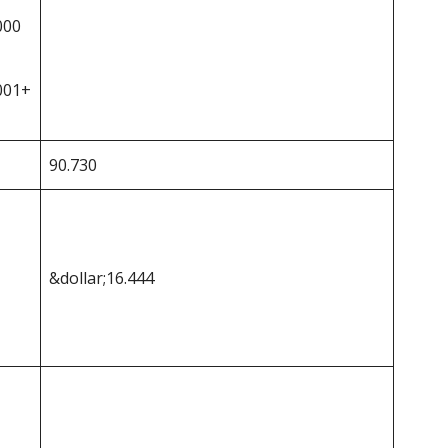
000
001+
90.730
&dollar;16.444