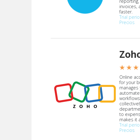
reporting
invoices,
faster.
Trial peri
Precios
Zoh
★ ★ ★
Online acc
for your 
manages y
automate
workflows
collective
departmen
to expen
makes it a
Trial peri
Precios