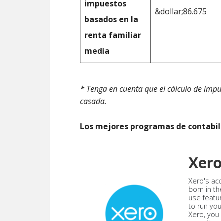
impuestos
&dollar;86.675
basados en la
renta familiar
media
* Tenga en cuenta que el cálculo de impu
casada.
Los mejores programas de contabil
Xer
Xero's ac
born in th
use featu
to run yo
Xero, you