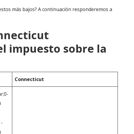
stos más bajos? A continuación responderemos a
nnecticut
l impuesto sobre la
Connecticut
r;0-
0
1-
0