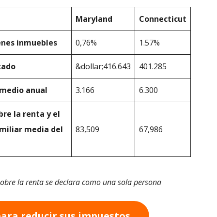
Maryland
Connecticut
enes inmuebles
0,76%
1.57%
tado
&dollar;416.643
401.285
 medio anual
3.166
6.300
re la renta y el
miliar media del
83,509
67,986
obre la renta se declara como una sola persona
para reducir sus impuestos