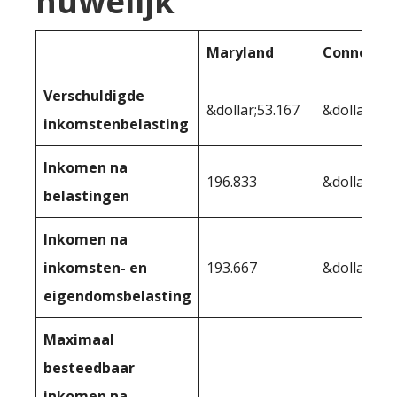
huwelijk
Maryland
Connectic
Verschuldigde
&dollar;53.167
&dollar;53.
inkomstenbelasting
Inkomen na
196.833
&dollar;196
belastingen
Inkomen na
inkomsten- en
193.667
&dollar;190
eigendomsbelasting
Maximaal
besteedbaar
inkomen na