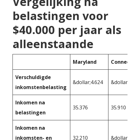
Vergelijking na
belastingen voor
$40.000 per jaar als
alleenstaande
Maryland
Connecticu
Verschuldigde
&dollar;4.624
&dollar;4.09
inkomstenbelasting
Inkomen na
35.376
35.910
belastingen
Inkomen na
inkomsten- en
32.210
&dollar;29.6