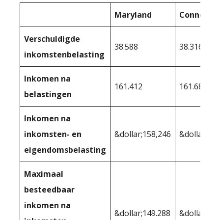
Maryland
Connectic
Verschuldigde
38.588
38.316
inkomstenbelasting
Inkomen na
161.412
161.684
belastingen
Inkomen na
inkomsten- en
&dollar;158,246
&dollar;15
eigendomsbelasting
Maximaal
besteedbaar
inkomen na
&dollar;149.288
&dollar;14