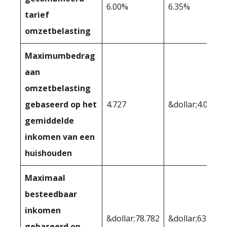
6.00%
6.35%
tarief
omzetbelasting
Maximumbedrag
aan
omzetbelasting
gebaseerd op het
4.727
&dollar;4.059
gemiddelde
inkomen van een
huishouden
Maximaal
besteedbaar
inkomen
&dollar;78.782
&dollar;63.926
gebaseerd op