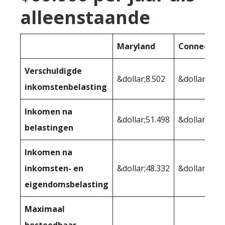
alleenstaande
Maryland
Connecticu
Verschuldigde
&dollar;8.502
&dollar;8,01
inkomstenbelasting
Inkomen na
&dollar;51.498
&dollar;51.9
belastingen
Inkomen na
inkomsten- en
&dollar;48.332
&dollar;45.6
eigendomsbelasting
Maximaal