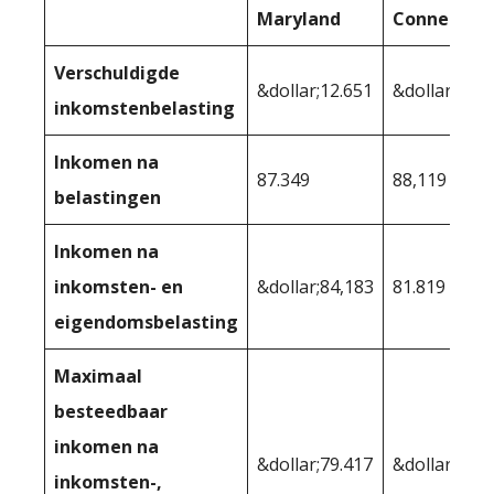
Maryland
Connecticu
Verschuldigde
&dollar;12.651
&dollar;11.8
inkomstenbelasting
Inkomen na
87.349
88,119
belastingen
Inkomen na
inkomsten- en
&dollar;84,183
81.819
eigendomsbelasting
Maximaal
besteedbaar
inkomen na
&dollar;79.417
&dollar;76.9
inkomsten-,