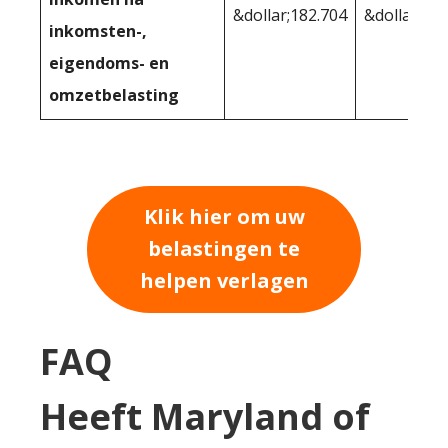
&dollar;182.704
&dollar;17
inkomsten-,
eigendoms- en
omzetbelasting
Klik hier om uw
belastingen te
helpen verlagen
FAQ
Heeft Maryland of