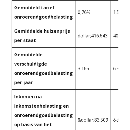
Gemiddeld tarief
0,76%
1.57%
onroerendgoedbelasting
Gemiddelde huizenprijs
dollar;416.643
401.285
per staat
Gemiddelde
verschuldigde
3.166
6.300
onroerendgoedbelasting
per jaar
Inkomen na
inkomstenbelasting en
onroerendgoedbelasting
&dollar;83.509
&dollar
op basis van het