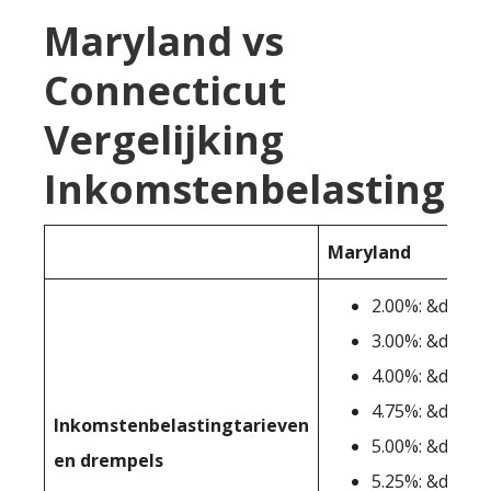
Maryland vs
Connecticut
Vergelijking
Inkomstenbelasting
Maryland
2.00%: &dollar
3.00%: &dollar
4.00%: &dollar
4.75%: &dollar
Inkomstenbelastingtarieven
5.00%: &dollar
en drempels
5.25%: &dollar