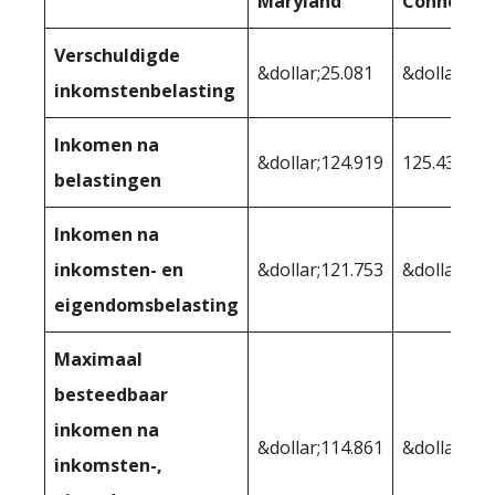
Maryland
Connectic
Verschuldigde
&dollar;25.081
&dollar;24.
inkomstenbelasting
Inkomen na
&dollar;124.919
125.434
belastingen
Inkomen na
inkomsten- en
&dollar;121.753
&dollar;11
eigendomsbelasting
Maximaal
besteedbaar
inkomen na
&dollar;114.861
&dollar;112
inkomsten-,