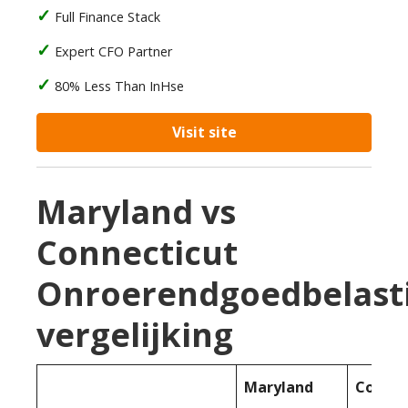
Full Finance Stack
Expert CFO Partner
80% Less Than InHse
Visit site
Maryland vs
Connecticut
Onroerendgoedbelast
vergelijking
Maryland
Connec