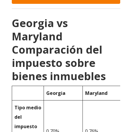
Georgia vs
Maryland
Comparación del
impuesto sobre
bienes inmuebles
Georgia
Maryland
Tipo medio
del
impuesto
0,70%
0,76%