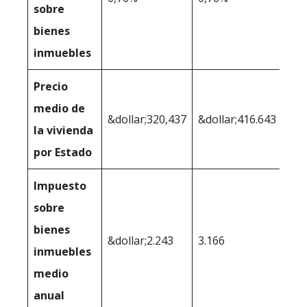
sobre
bienes
inmuebles
Precio
medio de
&dollar;320,437
&dollar;416.643
la vivienda
por Estado
Impuesto
sobre
bienes
&dollar;2.243
3.166
inmuebles
medio
anual