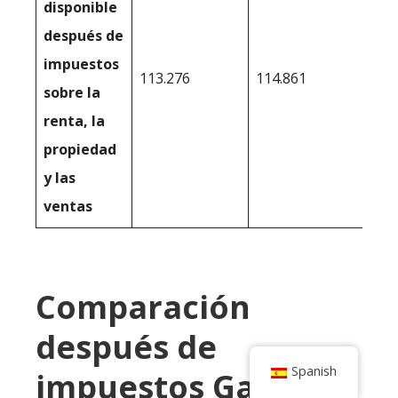
disponible
después de
impuestos
113.276
114.861
sobre la
renta, la
propiedad
y las
ventas
Comparación
después de
Spanish
impuestos Ganando