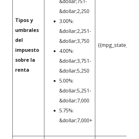
&dollar;751-
&dollar;2,250
Tipos y
3.00%:
umbrales
&dollar;2,251-
del
&dollar;3,750
{{mpg_state_pers
impuesto
4.00%:
sobre la
&dollar;3,751-
renta
&dollar;5,250
5.00%:
&dollar;5,251-
&dollar;7,000
5.75%:
&dollar;7,000+