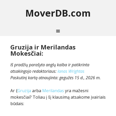
MoverDB.com
Gruzija ir Merilandas
Mokesčiai:
Iš pradžių parašyta anglų kalba ir patikrinta
atsakingojo redaktoriaus:
Ianas Wrightas
Paskutinį kartą atnaujinta:
gegužės 15 d., 2026 m.
Ar {
Gruzija
arba
Merilandas
yra mažesni
mokesčiai? Toliau į šį klausimą atsakome įvairiais
būdais: