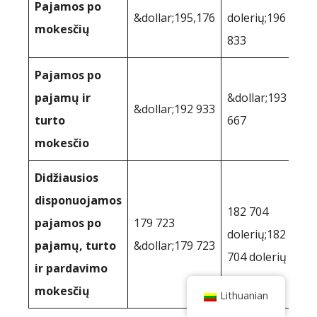
Pajamos po
&dollar;195,176
dolerių;196
mokesčių
833
Pajamos po
pajamų ir
&dollar;193
&dollar;192 933
turto
667
mokesčio
Didžiausios
disponuojamos
182 704
pajamos po
179 723
dolerių;182
pajamų, turto
&dollar;179 723
704 dolerių
ir pardavimo
mokesčių
Lithuanian