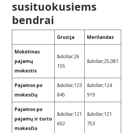
susituokusiems
bendrai
Gruzija
Merilandas
Mokėtinas
&dollar;26
pajamų
&dollar;25,081
155
mokestis
Pajamos po
&dollar;123
&dollar;124
mokesčių
845
919
Pajamos po
&dollar;121
&dollar;121
pajamų ir turto
602
753
mokesčio