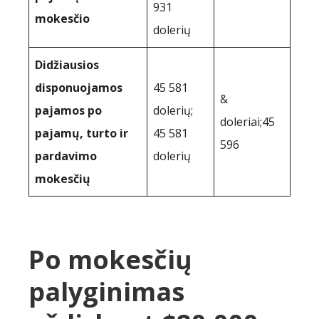
931
mokesčio
dolerių
Didžiausios
disponuojamos
45 581
&
pajamos po
dolerių;
doleriai;45
pajamų, turto ir
45 581
596
pardavimo
dolerių
mokesčių
Po mokesčių
palyginimas