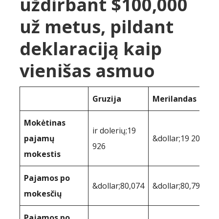
uždirbant $100,000
už metus, pildant
deklaraciją kaip
vienišas asmuo
Gruzija
Merilandas
Mokėtinas
ir dolerių;19
pajamų
&dollar;19 202
926
mokestis
Pajamos po
&dollar;80,074
&dollar;80,798
mokesčių
Pajamos po