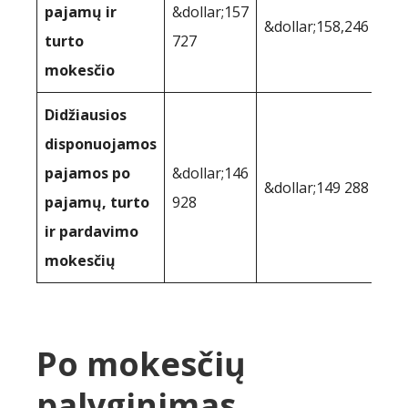
pajamų ir
&dollar;157
&dollar;158,246
turto
727
mokesčio
Didžiausios
disponuojamos
pajamos po
&dollar;146
&dollar;149 288
pajamų, turto
928
ir pardavimo
mokesčių
Po mokesčių
palyginimas