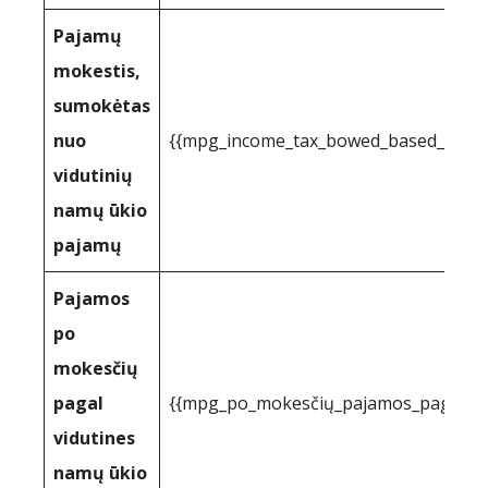
Pajamų
mokestis,
sumokėtas
nuo
{{mpg_income_tax_bowed_based_on_st
vidutinių
namų ūkio
pajamų
Pajamos
po
mokesčių
pagal
{{mpg_po_mokesčių_pajamos_pagal_val
vidutines
namų ūkio