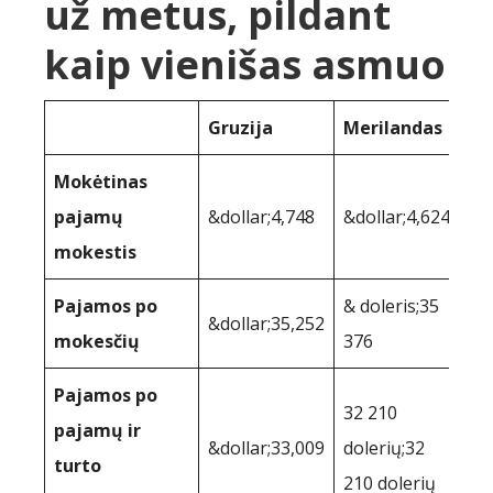
už metus, pildant
kaip vienišas asmuo
Gruzija
Merilandas
Mokėtinas
pajamų
&dollar;4,748
&dollar;4,624
mokestis
Pajamos po
& doleris;35
&dollar;35,252
mokesčių
376
Pajamos po
32 210
pajamų ir
&dollar;33,009
dolerių;32
turto
210 dolerių