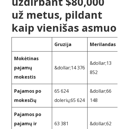
uždirbant $80,000
už metus, pildant
kaip vienišas asmuo
Gruzija
Merilandas
Mokėtinas
&dollar;13
pajamų
&dollar;14 376
852
mokestis
Pajamos po
65 624
&dollar;66
mokesčių
dolerių;65 624
148
Pajamos po
pajamų ir
63 381
&dollar;62