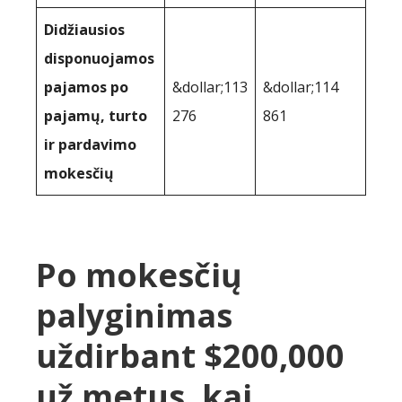
Didžiausios
disponuojamos
pajamos po
&dollar;113
&dollar;114
pajamų, turto
276
861
ir pardavimo
mokesčių
Po mokesčių
palyginimas
uždirbant $200,000
už metus, kai