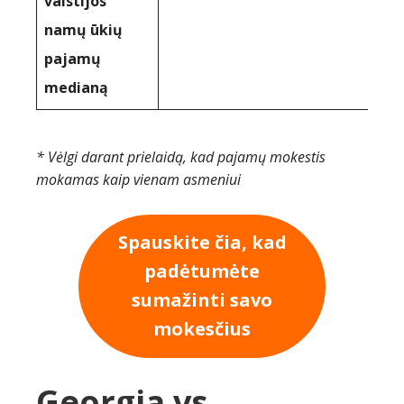
valstijos
namų ūkių
pajamų
medianą
* Vėlgi darant prielaidą, kad pajamų mokestis
mokamas kaip vienam asmeniui
Spauskite čia, kad
padėtumėte
sumažinti savo
mokesčius
Georgia vs