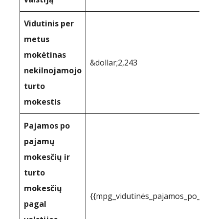
Vidutinis per
metus
mokėtinas
&dollar;2,243
nekilnojamojo
turto
mokestis
Pajamos po
pajamų
mokesčių ir
turto
mokesčių
{{mpg_vidutinės_pajamos_po_paj
pagal