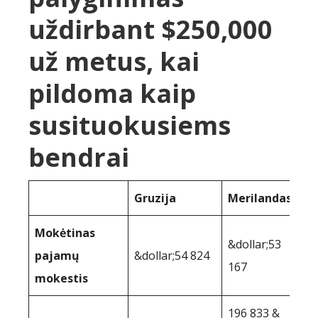
uždirbant $250,000
už metus, kai
pildoma kaip
susituokusiems
bendrai
Gruzija
Merilandas
Mokėtinas
&dollar;53
pajamų
&dollar;54 824
167
mokestis
196 833 &