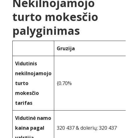
Nekilnojamojo
turto mokesčio
palyginimas
Gruzija
Vidutinis
nekilnojamojo
turto
{0.70%
mokesčio
tarifas
Vidutinė namo
kaina pagal
320 437 & dolerių; 320 437
valstiją