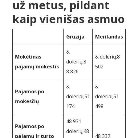
už metus, pildant
kaip vienišas asmuo
Gruzija
Merilandas
&
Mokėtinas
& dolerių;8
dolerių;8
pajamų mokestis
502
8 826
&
&
Pajamos po
doleriai;51
doleriai;51
mokesčių
174
498
48 931
Pajamos po
dolerių;48
pajamų ir turto
48 332