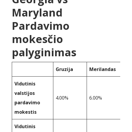
Maryland
Pardavimo
mokesčio
palyginimas
Gruzija
Merilandas
Vidutinis
valstijos
4.00%
6.00%
pardavimo
mokestis
Vidutinis