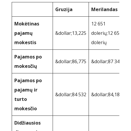
Gruzija
Merilandas
Mokėtinas
12 651
pajamų
&dollar;13,225
dolerių;12 651
mokestis
dolerių
Pajamos po
&dollar;86,775
&dollar;87 349
mokesčių
Pajamos po
pajamų ir
&dollar;84 532
&dollar;84,183
turto
mokesčio
Didžiausios