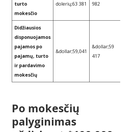
turto
dolerių;63 381
982
mokesčio
Didžiausios
disponuojamos
pajamos po
&dollar;59
&dollar;59,041
pajamų, turto
417
ir pardavimo
mokesčių
Po mokesčių
palyginimas