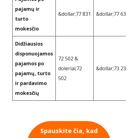
pajamų ir
&dollar;77 831
&dollar;77 632
turto
mokesčio
Didžiausios
disponuojamos
72 502 &
pajamos po
doleriai;72
&dollar;73 237
pajamų, turto
502
ir pardavimo
mokesčių
Spauskite čia, kad