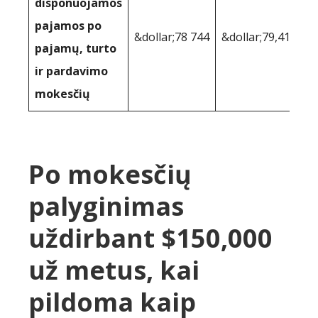
disponuojamos
pajamos po
&dollar;78 744
&dollar;79,417
pajamų, turto
ir pardavimo
mokesčių
Po mokesčių
palyginimas
uždirbant $150,000
už metus, kai
pildoma kaip