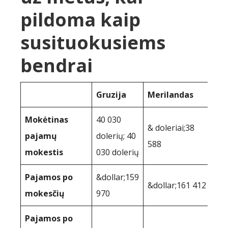
pildoma kaip
susituokusiems
bendrai
Gruzija
Merilandas
Mokėtinas
40 030
& doleriai;38
pajamų
dolerių; 40
588
mokestis
030 dolerių
Pajamos po
&dollar;159
&dollar;161 412
mokesčių
970
Pajamos po