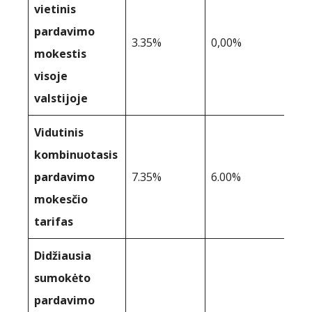
vietinis
pardavimo
3.35%
0,00%
mokestis
visoje
valstijoje
Vidutinis
kombinuotasis
pardavimo
7.35%
6.00%
mokesčio
tarifas
Didžiausia
sumokėto
pardavimo