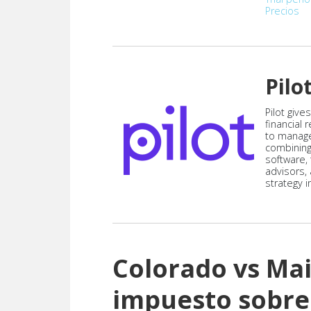
Precios
Pilo
Pilot give
financial
to manag
combining
software,
advisors,
strategy i
Colorado vs Ma
impuesto sobre