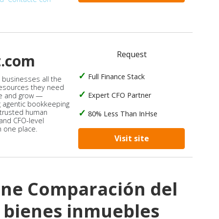
Request
t.com
Full Finance Stack
s businesses all the
 resources they need
Expert CFO Partner
e and grow —
 agentic bookkeeping
 trusted human
80% Less Than InHse
 and CFO-level
n one place.
Visit site
ine Comparación del
 bienes inmuebles