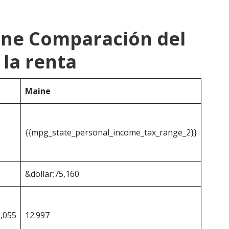
ine Comparación del
la renta
Maine
{{mpg_state_personal_income_tax_range_2}}
&dollar;75,160
6,055
12.997