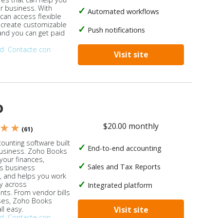
ur business. With
Automated workflows
 can access flexible
, create customizable
Push notifications
 and you can get paid
od
Contacte con
Visit site
o
$20.00 monthly
 ★ ★
(61)
ounting software built
End-to-end accounting
business. Zoho Books
our finances,
Sales and Tax Reports
s business
, and helps you work
ly across
Integrated platform
ts. From vendor bills
ses, Zoho Books
ll easy.
Visit site
od
Contacte con