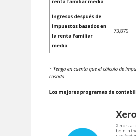
renta familiar media
Ingresos después de
impuestos basados en
73,875
la renta familiar
media
* Tenga en cuenta que el cálculo de impu
casada.
Los mejores programas de contabil
Xer
Xero's ac
born in th
use featu