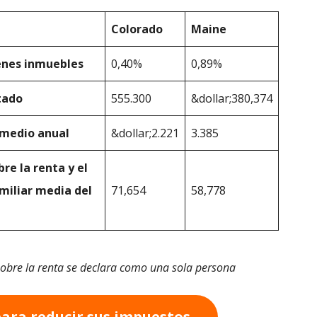
Colorado
Maine
enes inmuebles
0,40%
0,89%
tado
555.300
&dollar;380,374
 medio anual
&dollar;2.221
3.385
re la renta y el
miliar media del
71,654
58,778
obre la renta se declara como una sola persona
para reducir sus impuestos