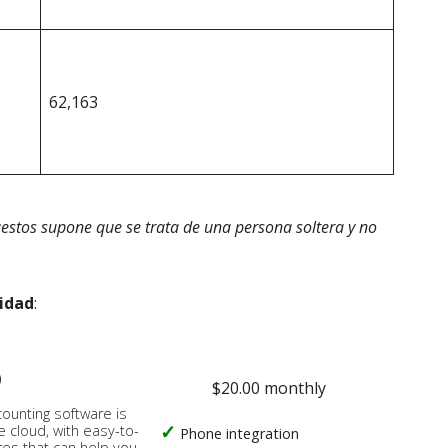
62,163
estos supone que se trata de una persona soltera y no
idad
:
o
$20.00 monthly
counting software is
e cloud, with easy-to-
Phone integration
res that can help you