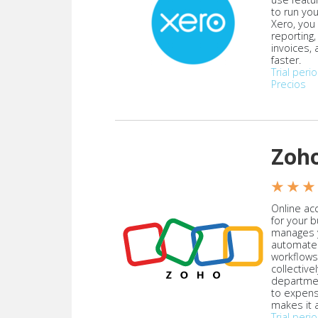
to run yo
Xero, you
reporting
invoices,
faster.
Trial peri
Precios
Zoh
★ ★ ★
Online acc
for your 
manages y
automate
workflows
collective
departmen
to expen
makes it a
Trial peri