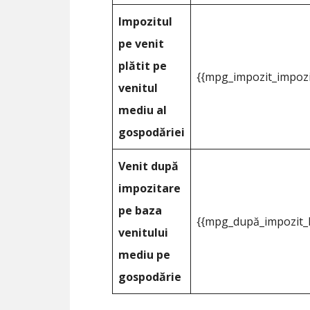
Impozitul
pe venit
plătit pe
{{mpg_impozit_impozi
venitul
mediu al
gospodăriei
Venit după
impozitare
pe baza
{{mpg_după_impozit_l
venitului
mediu pe
gospodărie