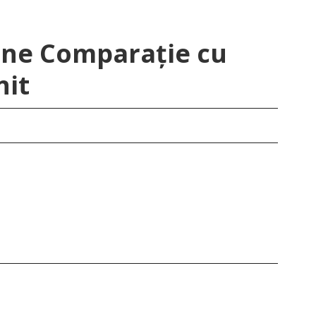
ine Comparație cu
nit
Ma
}
dol