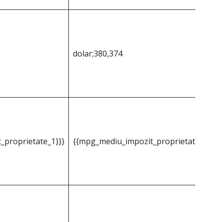
dolar;380,374
_proprietate_1}}}
{{mpg_mediu_impozit_proprietate_2}}