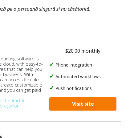
ează pe o persoană singură și nu căsătorită.
o
$20.00 monthly
counting software is
e cloud, with easy-to-
Phone integration
res that can help you
ur business. With
Automated workflows
 can access flexible
, create customizable
Push notifications
 and you can get paid
od
Contactați
Visit site
prețurilor
o