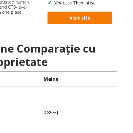
 trusted human
80% Less Than InHse
 and CFO-level
n one place.
Visit site
ine Comparație cu
oprietate
Maine
0.89%}