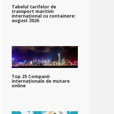
Tabelul tarifelor de
transport maritim
internațional cu containere:
august 2026
ine
5.80%: &dollar;0-&dollar;23,000
6.75%: &dollar;23,001-&dollar;54,450
7.15%: &dolar;54,451+
Top 25 Companii
internaționale de mutare
online
ar;75,160