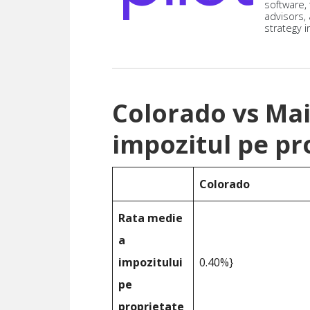
software,
advisors,
strategy i
Colorado vs Ma
impozitul pe pr
Colorado
Rata medie
a
impozitului
0.40%}
pe
proprietate