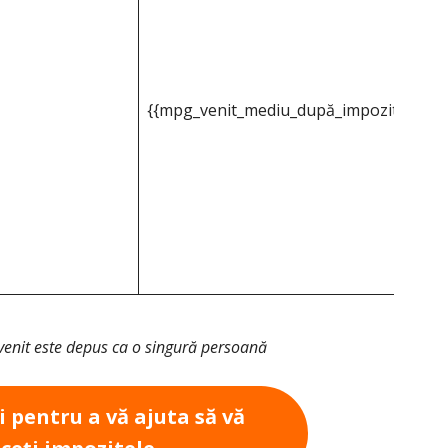
{{mpg_venit_mediu_după_impozitul_pe_p
venit este depus ca o singură persoană
ci pentru a vă ajuta să vă