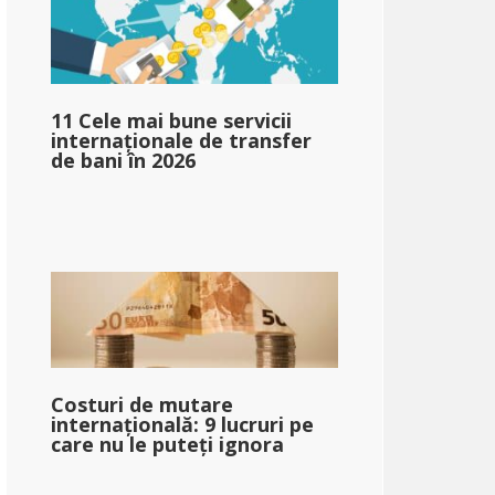
11 Cele mai bune servicii
pg_impozit_impozit_autorizat_pe_bazat_pe_venit_mediu_sin
internaționale de transfer
de bani în 2026
pg_după_impozit_la_venit_bazat_pe_venit_mediu_singur_2}}
Costuri de mutare
internațională: 9 lucruri pe
care nu le puteți ignora