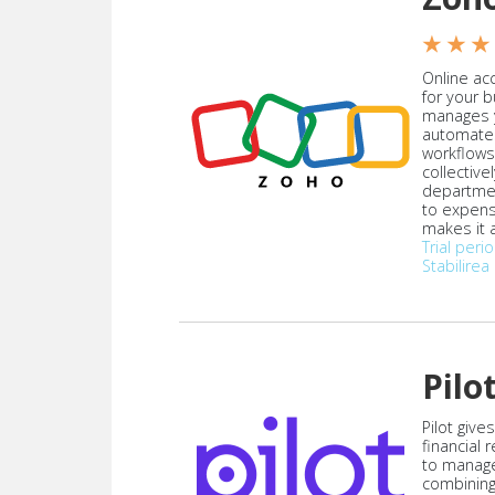
★ ★ ★
Online acc
for your 
manages y
automate
workflows
collective
departmen
to expen
makes it a
Trial peri
Stabilirea 
Pilo
Pilot give
financial
to manag
combining