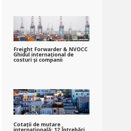
Freight Forwarder & NVOCC
Ghidul internațional de
costuri și companii
Cotații de mutare
internațională: 12 Întrebări