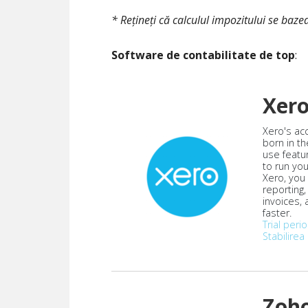
* Rețineți că calculul impozitului se baz
Software de contabilitate de top
:
Xer
Xero's ac
born in th
use featu
to run yo
Xero, you
reporting
invoices,
faster.
Trial peri
Stabilirea 
Zoh