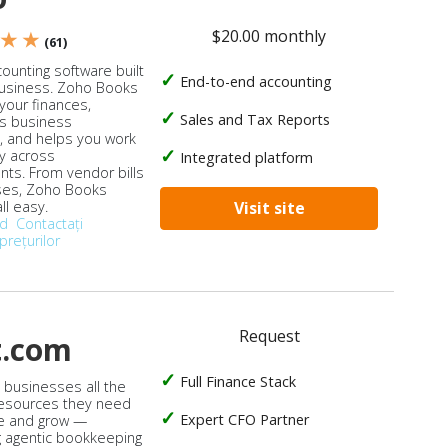
$20.00 monthly
 ★ ★
(61)
ounting software built
End-to-end accounting
business. Zoho Books
our finances,
Sales and Tax Reports
s business
, and helps you work
ly across
Integrated platform
ts. From vendor bills
ses, Zoho Books
ll easy.
Visit site
od
Contactați
prețurilor
Request
t.com
Full Finance Stack
s businesses all the
 resources they need
Expert CFO Partner
e and grow —
 agentic bookkeeping