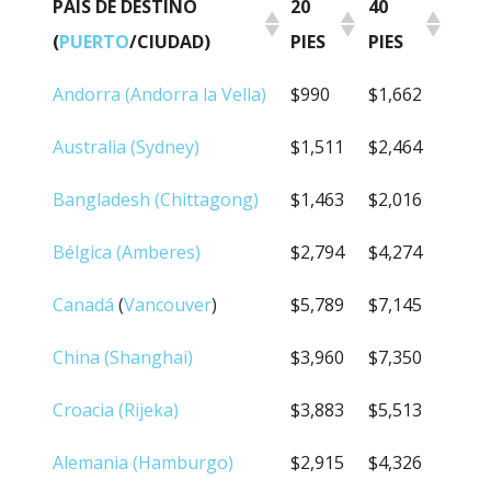
PAÍS DE DESTINO
20
40
(
PUERTO
/CIUDAD)
PIES
PIES
PAÍS DE DESTINO
20
40
Andorra (Andorra la Vella)
$990
$1,662
(
PUERTO
/CIUDAD)
PIES
PIES
Australia (Sydney)
$1,511
$2,464
Bangladesh (Chittagong)
$1,463
$2,016
Bélgica (Amberes)
$2,794
$4,274
Canadá
(
Vancouver
)
$5,789
$7,145
China (Shanghai)
$3,960
$7,350
Croacia (Rijeka)
$3,883
$5,513
Alemania (Hamburgo)
$2,915
$4,326