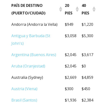
PAÍS DE DESTINO
20
40
(PUERTO/CIUDAD)
PIES
PIES
PAÍS DE DESTINO
20
40
Andorra (Andorra la Vella)
$949
$1,220
(PUERTO/CIUDAD)
PIES
PIES
Antigua y Barbuda (St
$3,058
$5,300
John's)
Argentina (Buenos Aires)
$2,045
$3,617
Aruba (Oranjestad)
$2,045
$0
Australia (Sydney)
$2,669
$4,859
Austria (Viena)
$300
$450
Brasil (Santos)
$1,936
$2,384