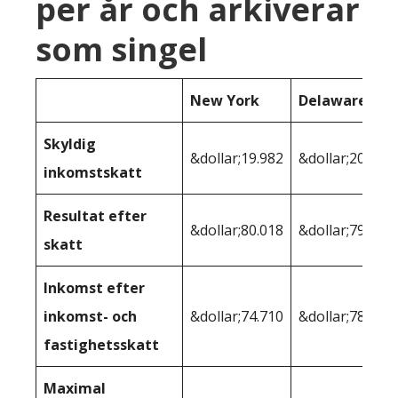
per år och arkiverar
som singel
New York
Delaware
Skyldig
&dollar;19.982
&dollar;20.130
inkomstskatt
Resultat efter
&dollar;80.018
&dollar;79.870
skatt
Inkomst efter
inkomst- och
&dollar;74.710
&dollar;78,106
fastighetsskatt
Maximal