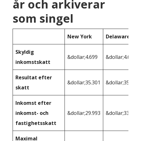
år och arkiverar
som singel
New York
Delaware
Skyldig
&dollar;4.699
&dollar;4.687
inkomstskatt
Resultat efter
&dollar;35.301
&dollar;35.313
skatt
Inkomst efter
inkomst- och
&dollar;29.993
&dollar;33.549
fastighetsskatt
Maximal