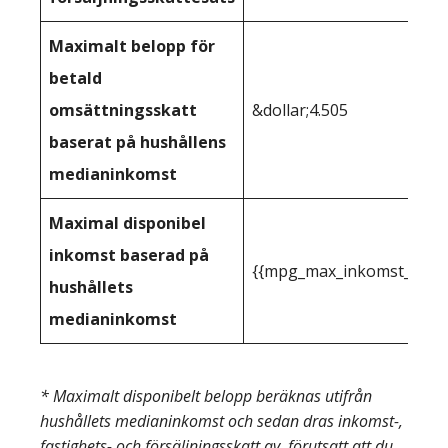
Maximalt belopp för
betald
omsättningsskatt
&dollar;4.505
baserat på hushållens
medianinkomst
Maximal disponibel
inkomst baserad på
{{mpg_max_inkomst_du_kan
hushållets
medianinkomst
* Maximalt disponibelt belopp beräknas utifrån
hushållets medianinkomst och sedan dras inkomst-,
fastighets- och försäljningsskatt av, förutsatt att du