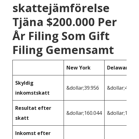
skattejämförelse
Tjäna $200.000 Per
År Filing Som Gift
Filing Gemensamt
New York
Delaware
Skyldig
&dollar;39.956
&dollar;41.27
inkomstskatt
Resultat efter
&dollar;160.044
&dollar;158.7
skatt
Inkomst efter