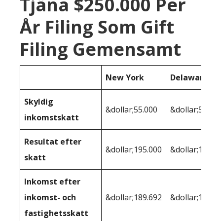
Tjäna $250.000 Per
År Filing Som Gift
Filing Gemensamt
New York
Delaware
Skyldig
&dollar;55.000
&dollar;56.49
inkomstskatt
Resultat efter
&dollar;195.000
&dollar;193.5
skatt
Inkomst efter
inkomst- och
&dollar;189.692
&dollar;191.7
fastighetsskatt