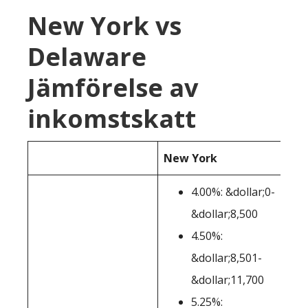
New York vs
Delaware
Jämförelse av
inkomstskatt
New York
D
4.00%: &dollar;0-
&dollar;8,500
4.50%:
&dollar;8,501-
&dollar;11,700
5.25%: