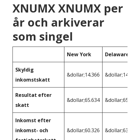
XNUMX XNUMX per
år och arkiverar
som singel
New York
Delaware
Skyldig
&dollar;14.366
&dollar;14.410
inkomstskatt
Resultat efter
&dollar;65.634
&dollar;65.590
skatt
Inkomst efter
inkomst- och
&dollar;60.326
&dollar;63.826