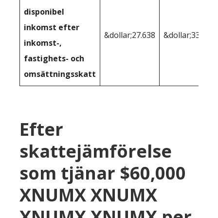
disponibel
inkomst efter
&dollar;27.638
&dollar;33.549
inkomst-,
fastighets- och
omsättningsskatt
Efter
skattejämförelse
som tjänar $60,000
XNUMX XNUMX
XNUMX XNUMX per