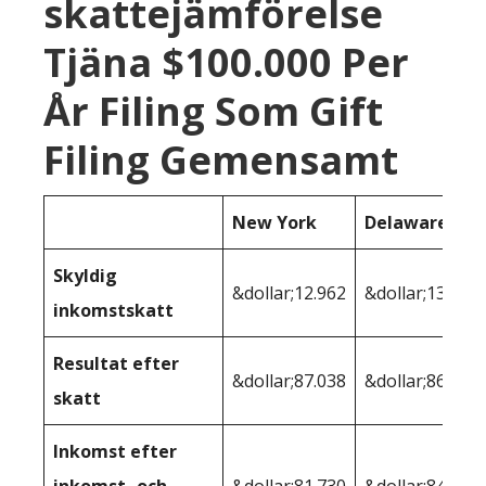
skattejämförelse
Tjäna $100.000 Per
År Filing Som Gift
Filing Gemensamt
New York
Delaware
Skyldig
&dollar;12.962
&dollar;13.621
inkomstskatt
Resultat efter
&dollar;87.038
&dollar;86.379
skatt
Inkomst efter
inkomst- och
&dollar;81.730
&dollar;84.615