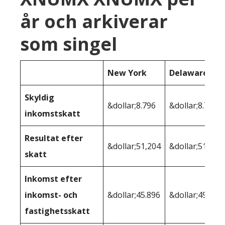
år och arkiverar
som singel
New York
Delaware
Skyldig
&dollar;8.796
&dollar;8.725
inkomstskatt
Resultat efter
&dollar;51,204
&dollar;51.275
skatt
Inkomst efter
inkomst- och
&dollar;45.896
&dollar;49.511
fastighetsskatt