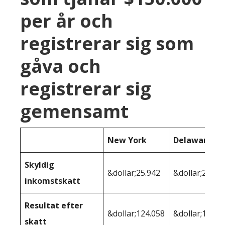
per år och
registrerar sig som
gåva och
registrerar sig
gemensamt
New York
Delaware
Skyldig
&dollar;25.942
&dollar;26.97
inkomstskatt
Resultat efter
&dollar;124.058
&dollar;123,0
skatt