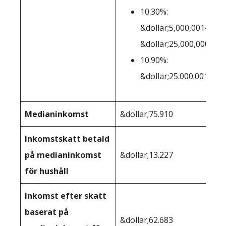
10.30%:
&dollar;5,000,001-
&dollar;25,000,000
10.90%:
&dollar;25.000.001
Medianinkomst
&dollar;75.910
&d
Inkomstskatt betald
på medianinkomst
&dollar;13.227
&d
för hushåll
Inkomst efter skatt
baserat på
&dollar;62.683
&d