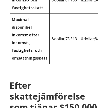
fastighetsskatt
Maximal
disponibel
inkomst efter
&dollar;75.313
&dollar;84.615
inkomst-,
fastighets- och
omsättningsskatt
Efter
skattejämförelse
som tjänar $150.000