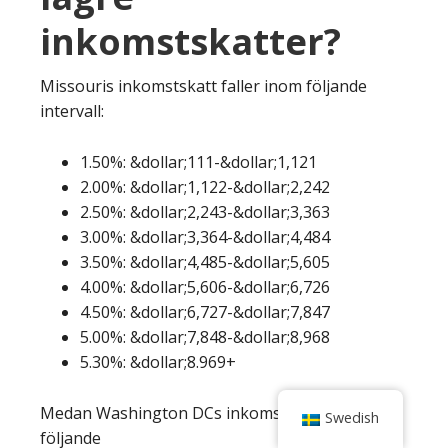
inkomstskatter?
Missouris inkomstskatt faller inom följande
intervall:
1.50%: &dollar;111-&dollar;1,121
2.00%: &dollar;1,122-&dollar;2,242
2.50%: &dollar;2,243-&dollar;3,363
3.00%: &dollar;3,364-&dollar;4,484
3.50%: &dollar;4,485-&dollar;5,605
4.00%: &dollar;5,606-&dollar;6,726
4.50%: &dollar;6,727-&dollar;7,847
5.00%: &dollar;7,848-&dollar;8,968
5.30%: &dollar;8.969+
Medan Washington DCs inkomstskatt är
Swedish
följande