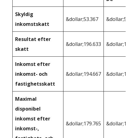
Skyldig
&dollar;53.367
&dollar;58.90
inkomstskatt
Resultat efter
&dollar;196.633
&dollar;191.0
skatt
Inkomst efter
inkomst- och
&dollar;194.667
&dollar;186.9
fastighetsskatt
Maximal
disponibel
inkomst efter
&dollar;179.765
&dollar;176,3
inkomst-,