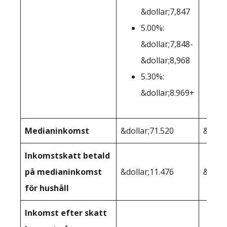
&dollar;7,847
5.00%:
&dollar;7,848-
&dollar;8,968
5.30%:
&dollar;8.969+
Medianinkomst
&dollar;71.520
&dolla
Inkomstskatt betald
på medianinkomst
&dollar;11.476
&dolla
för hushåll
Inkomst efter skatt