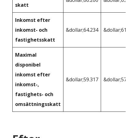
&dollar;66.200
&dollar;65.533
skatt
Inkomst efter
inkomst- och
&dollar;64.234
&dollar;61.382
fastighetsskatt
Maximal
disponibel
inkomst efter
&dollar;59.317
&dollar;57.908
inkomst-,
fastighets- och
omsättningsskatt