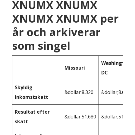
XNUMX XNUMX
XNUMX XNUMX per
år och arkiverar
som singel
Washington
Missouri
DC
Skyldig
&dollar;8.320
&dollar;8.626
inkomstskatt
Resultat efter
&dollar;51.680
&dollar;51.374
skatt