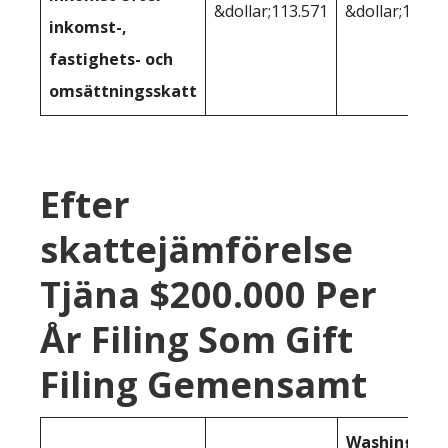
&dollar;113.571
&dollar;111.6
inkomst-,
fastighets- och
omsättningsskatt
Efter
skattejämförelse
Tjäna $200.000 Per
År Filing Som Gift
Filing Gemensamt
Washington