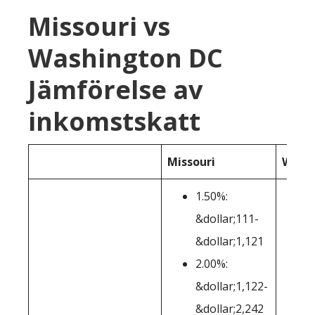
Missouri vs
Washington DC
Jämförelse av
inkomstskatt
Missouri
Wash
1.50%:
&dollar;111-
&dollar;1,121
2.00%:
&dollar;1,122-
&dollar;2,242