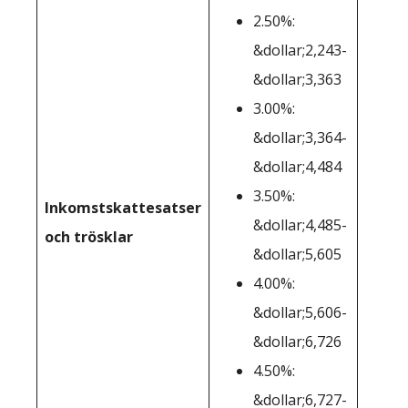
2.50%:
&dollar;2,243-
&dollar;3,363
3.00%:
&dollar;3,364-
&dollar;4,484
3.50%:
Inkomstskattesatser
&dollar;4,485-
och trösklar
&dollar;5,605
4.00%:
&dollar;5,606-
&dollar;6,726
4.50%:
&dollar;6,727-