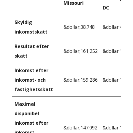
Missouri
DC
Skyldig
&dollar;38.748
&dollar;42.73
inkomstskatt
Resultat efter
&dollar;161,252
&dollar;157,2
skatt
Inkomst efter
inkomst- och
&dollar;159,286
&dollar;153,1
fastighetsskatt
Maximal
disponibel
inkomst efter
&dollar;147.092
&dollar;144,4
inkomst-,