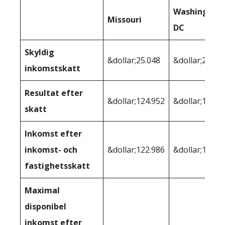
Washington
Missouri
DC
Skyldig
&dollar;25.048
&dollar;27.48
inkomstskatt
Resultat efter
&dollar;124.952
&dollar;122.5
skatt
Inkomst efter
inkomst- och
&dollar;122.986
&dollar;118.3
fastighetsskatt
Maximal
disponibel
inkomst efter