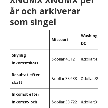
XNUMX XNUMX per
år och arkiverar
som singel
Washington
Missouri
DC
Skyldig
&dollar;4.312
&dollar;4.463
inkomstskatt
Resultat efter
&dollar;35.688
&dollar;35.537
skatt
Inkomst efter
inkomst- och
&dollar;33.722
&dollar;31.386