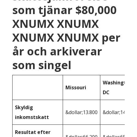
som tjänar $80,000
XNUMX XNUMX
XNUMX XNUMX per
år och arkiverar
som singel
Washington
Missouri
DC
Skyldig
&dollar;13.800
&dollar;14.467
inkomstskatt
Resultat efter