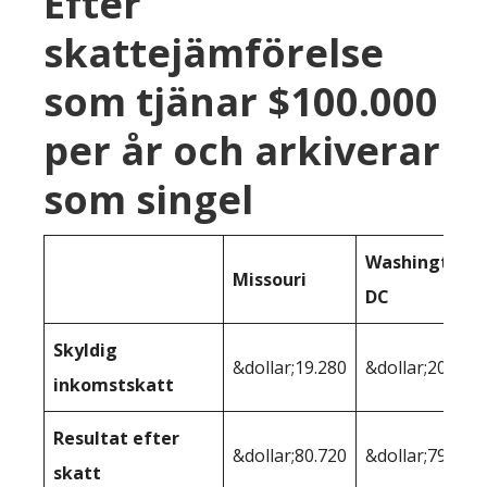
Efter
skattejämförelse
som tjänar $100.000
per år och arkiverar
som singel
Washington
Missouri
DC
Skyldig
&dollar;19.280
&dollar;20.567
inkomstskatt
Resultat efter
&dollar;80.720
&dollar;79.433
skatt