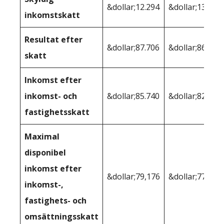
&dollar;12.294
&dollar;13.179
inkomstskatt
Resultat efter
&dollar;87.706
&dollar;86.821
skatt
Inkomst efter
inkomst- och
&dollar;85.740
&dollar;82.670
fastighetsskatt
Maximal
disponibel
inkomst efter
&dollar;79,176
&dollar;77.991
inkomst-,
fastighets- och
omsättningsskatt