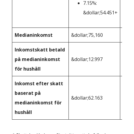
7.15%:
&dollar;54.451+
Medianinkomst
&dollar;75,160
&doll
Inkomstskatt betald
på medianinkomst
&dollar;12.997
&doll
för hushåll
Inkomst efter skatt
baserat på
&dollar;62.163
&doll
medianinkomst för
hushåll