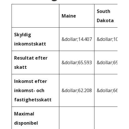
South
Maine
Dakota
Skyldig
&dollar;14.407
&dollar;10.368
inkomstskatt
Resultat efter
&dollar;65.593
&dollar;69.632
skatt
Inkomst efter
inkomst- och
&dollar;62.208
&dollar;66.575
fastighetsskatt
Maximal
disponibel