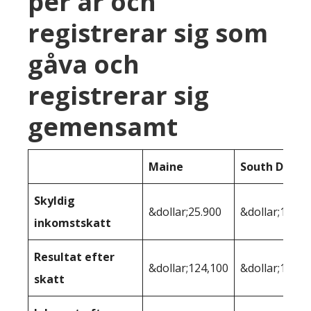
per år och
registrerar sig som
gåva och
registrerar sig
gemensamt
Maine
South Dakot
Skyldig
&dollar;25.900
&dollar;18.53
inkomstskatt
Resultat efter
&dollar;124,100
&dollar;131.4
skatt