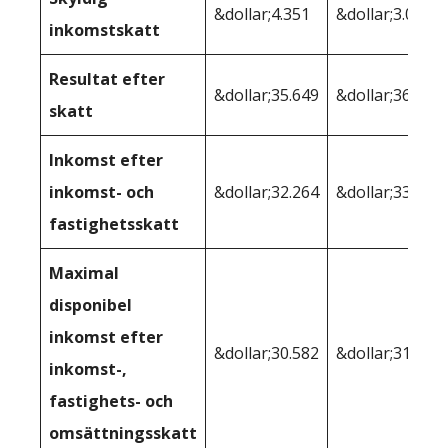
&dollar;4.351
&dollar;3.040
inkomstskatt
Resultat efter
&dollar;35.649
&dollar;36.960
skatt
Inkomst efter
inkomst- och
&dollar;32.264
&dollar;33.903
fastighetsskatt
Maximal
disponibel
inkomst efter
&dollar;30.582
&dollar;31.864
inkomst-,
fastighets- och
omsättningsskatt