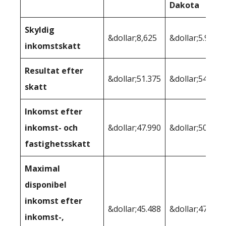
Dakota
Skyldig
&dollar;8,625
&dollar;5.968
inkomstskatt
Resultat efter
&dollar;51.375
&dollar;54.032
skatt
Inkomst efter
inkomst- och
&dollar;47.990
&dollar;50.975
fastighetsskatt
Maximal
disponibel
inkomst efter
&dollar;45.488
&dollar;47.909
inkomst-,