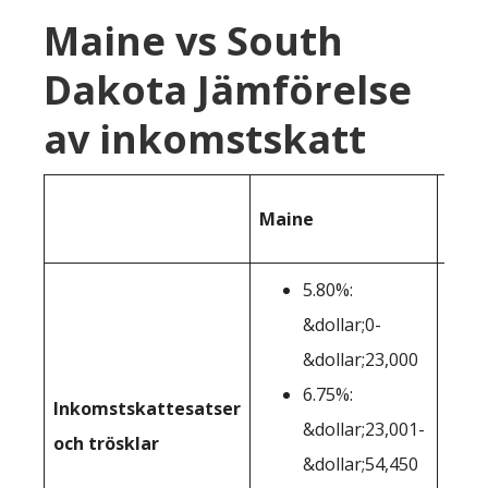
Maine vs South
Dakota Jämförelse
av inkomstskatt
Sout
Maine
Dak
5.80%:
&dollar;0-
&dollar;23,000
6.75%:
Inkomstskattesatser
Inge
&dollar;23,001-
och trösklar
&dollar;54,450