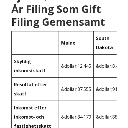
År Filing Som Gift
Filing Gemensamt
South
Maine
Dakota
Skyldig
&dollar;12.445
&dollar;8.481
inkomstskatt
Resultat efter
&dollar;87.555
&dollar;91.519
skatt
Inkomst efter
inkomst- och
&dollar;84.170
&dollar;88.462
fastighetsskatt