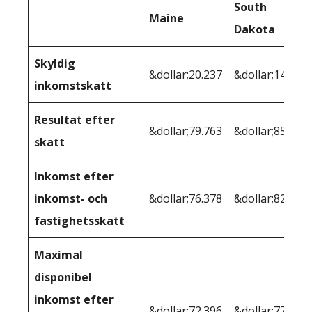
South
Maine
Dakota
Skyldig
&dollar;20.237
&dollar;14.768
inkomstskatt
Resultat efter
&dollar;79.763
&dollar;85.232
skatt
Inkomst efter
inkomst- och
&dollar;76.378
&dollar;82.175
fastighetsskatt
Maximal
disponibel
inkomst efter
&dollar;72.396
&dollar;77.232