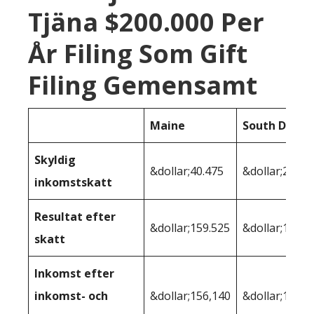
Tjäna $200.000 Per
År Filing Som Gift
Filing Gemensamt
Maine
South Dakot
Skyldig
&dollar;40.475
&dollar;29.53
inkomstskatt
Resultat efter
&dollar;159.525
&dollar;170.4
skatt
Inkomst efter
inkomst- och
&dollar;156,140
&dollar;167,4