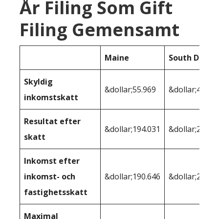
År Filing Som Gift
Filing Gemensamt
Maine
South Dakot
Skyldig
&dollar;55.969
&dollar;41.45
inkomstskatt
Resultat efter
&dollar;194.031
&dollar;208.5
skatt
Inkomst efter
inkomst- och
&dollar;190.646
&dollar;205.4
fastighetsskatt
Maximal