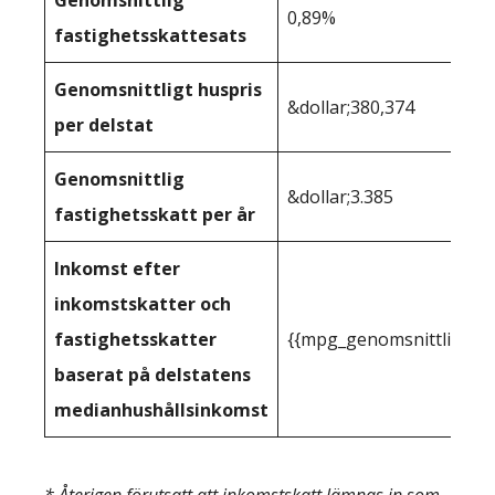
Genomsnittlig
0,89%
fastighetsskattesats
Genomsnittligt huspris
&dollar;380,374
per delstat
Genomsnittlig
&dollar;3.385
fastighetsskatt per år
Inkomst efter
inkomstskatter och
fastighetsskatter
{{mpg_genomsnittlig_ink
baserat på delstatens
medianhushållsinkomst