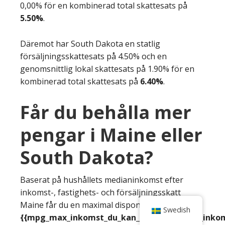
0,00% för en kombinerad total skattesats på
5.50%
.
Däremot har South Dakota en statlig
försäljningsskattesats på 4.50% och en
genomsnittlig lokal skattesats på 1.90% för en
kombinerad total skattesats på
6.40%
.
Får du behålla mer
pengar i Maine eller
South Dakota?
Baserat på hushållets medianinkomst efter
inkomst-, fastighets- och försäljningsskatt
Maine får du en maximal disponibel inkomst på
Swedish
{{mpg_max_inkomst_du_kan_utnyttja_efter_inkoms