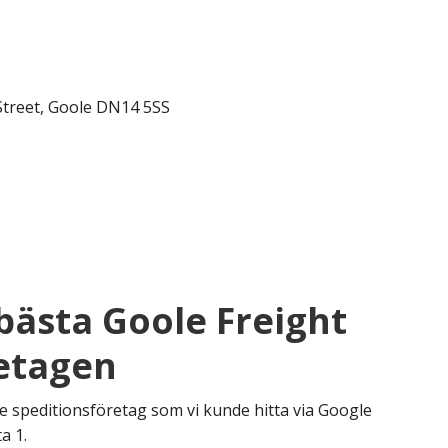
Street, Goole DN14 5SS
 bästa Goole Freight
etagen
e speditionsföretag som vi kunde hitta via Google
a 1.