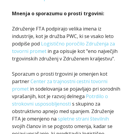
Mnenja o sporazumu o prosti trgovini:
Združenje FTA podpirajo velika imena iz
industrije, kot je družba PWC, ki se vsako leto
podpiše pod
Logistično poročilo Združenja za
tovorni promet
in ga opisuje kot "eno največjih
trgovinskih združenj v Združenem kraljestvu".
Sporazum o prosti trgovini je omenjen kot
partner
Center za trajnostni cestni tovorni
promet
in sodelovanja se pojavljajo pri sorodnih
vprašanjih, kot je razvoj delnega
Potrdilo o
strokovni usposobljenosti
s skupino za
obstruktivno apnejo med spanjem. Združenje
FTA je omenjeno na
spletne strani številnih
svojih članov in se pogosto omenja, kadar se
pojavi vprašanje, ki predstavlja logistično