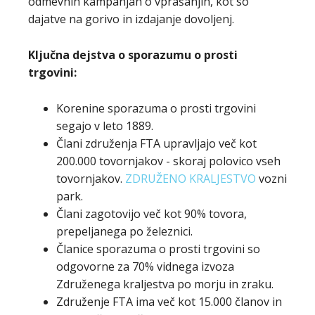
odmevnih kampanjah o vprašanjih, kot so
dajatve na gorivo in izdajanje dovoljenj.
Ključna dejstva o sporazumu o prosti
trgovini:
Korenine sporazuma o prosti trgovini
segajo v leto 1889.
Člani združenja FTA upravljajo več kot
200.000 tovornjakov - skoraj polovico vseh
tovornjakov.
ZDRUŽENO KRALJESTVO
vozni
park.
Člani zagotovijo več kot 90% tovora,
prepeljanega po železnici.
Članice sporazuma o prosti trgovini so
odgovorne za 70% vidnega izvoza
Združenega kraljestva po morju in zraku.
Združenje FTA ima več kot 15.000 članov in