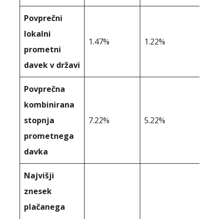
Povprečni
lokalni
1.47%
1.22%
prometni
davek v državi
Povprečna
kombinirana
stopnja
7.22%
5.22%
prometnega
davka
Najvišji
znesek
plačanega