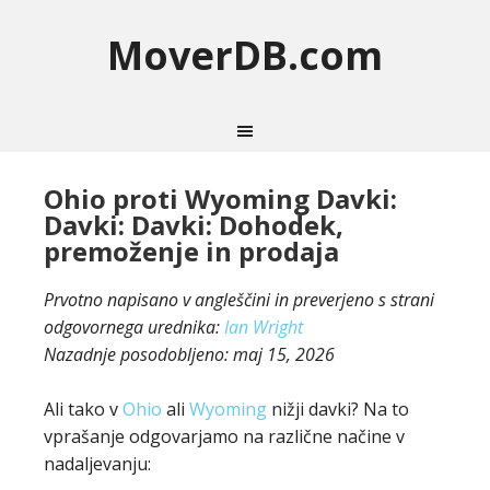
MoverDB.com
Ohio proti Wyoming Davki:
Davki: Davki: Dohodek,
premoženje in prodaja
Prvotno napisano v angleščini in preverjeno s strani
odgovornega urednika:
Ian Wright
Nazadnje posodobljeno:
maj 15, 2026
Ali tako v
Ohio
ali
Wyoming
nižji davki? Na to
vprašanje odgovarjamo na različne načine v
nadaljevanju: