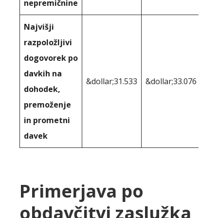
nepremičnine
Najvišji
razpoložljivi
dogovorek po
davkih na
&dollar;31.533
&dollar;33.076
dohodek,
premoženje
in prometni
davek
Primerjava po
obdavčitvi zaslužka