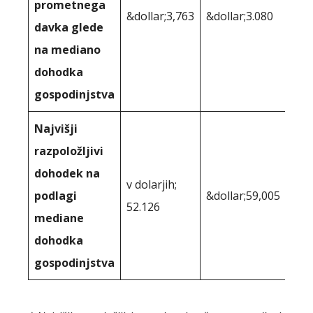
prometnega
&dollar;3,763
&dollar;3.080
davka glede
na mediano
dohodka
gospodinjstva
Najvišji
razpoložljivi
dohodek na
v dolarjih;
podlagi
&dollar;59,005
52.126
mediane
dohodka
gospodinjstva