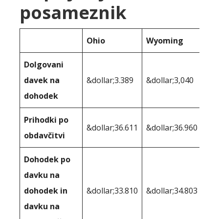
posameznik
Ohio
Wyoming
Dolgovani
davek na
&dollar;3.389
&dollar;3,040
dohodek
Prihodki po
&dollar;36.611
&dollar;36.960
obdavčitvi
Dohodek po
davku na
dohodek in
&dollar;33.810
&dollar;34.803
davku na