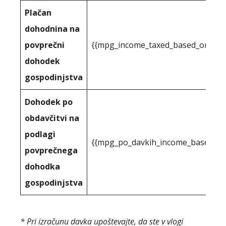
Plačan
dohodnina na
povprečni
{{mpg_income_taxed_based_on_stat
dohodek
gospodinjstva
Dohodek po
obdavčitvi na
podlagi
{{mpg_po_davkih_income_based_on_
povprečnega
dohodka
gospodinjstva
* Pri izračunu davka upoštevajte, da ste v vlogi