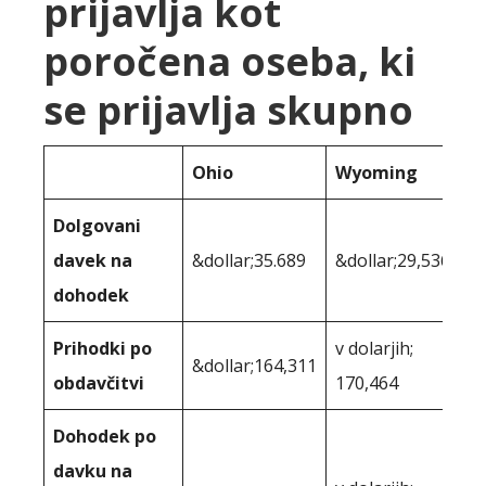
prijavlja kot
poročena oseba, ki
se prijavlja skupno
Ohio
Wyoming
Dolgovani
davek na
&dollar;35.689
&dollar;29,536
dohodek
Prihodki po
v dolarjih;
&dollar;164,311
obdavčitvi
170,464
Dohodek po
davku na