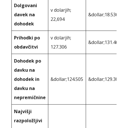
Dolgovani
v dolarjih;
davek na
&dollar;18.536
22,694
dohodek
Prihodki po
v dolarjih;
&dollar;131.464
obdavčitvi
127.306
Dohodek po
davku na
dohodek in
&dollar;124.505
&dollar;129.307
davku na
nepremičnine
Najvišji
razpoložljivi