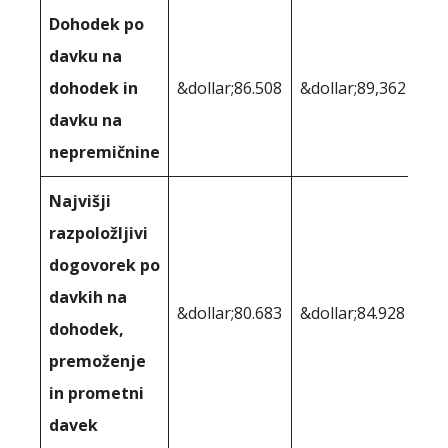
Dohodek po
davku na
dohodek in
&dollar;86.508
&dollar;89,362
davku na
nepremičnine
Najvišji
razpoložljivi
dogovorek po
davkih na
&dollar;80.683
&dollar;84.928
dohodek,
premoženje
in prometni
davek