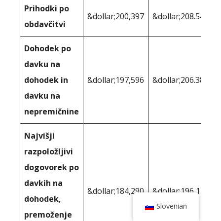
Prihodki po
&dollar;200,397
&dollar;208.545
obdavčitvi
Dohodek po
davku na
dohodek in
&dollar;197,596
&dollar;206.388
davku na
nepremičnine
Najvišji
razpoložljivi
dogovorek po
davkih na
&dollar;184,290
&dollar;196,149
dohodek,
Slovenian
premoženje