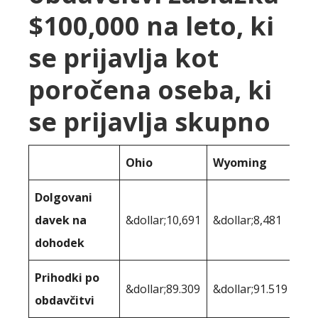
$100,000 na leto, ki
se prijavlja kot
poročena oseba, ki
se prijavlja skupno
Ohio
Wyoming
Dolgovani
davek na
&dollar;10,691
&dollar;8,481
dohodek
Prihodki po
&dollar;89.309
&dollar;91.519
obdavčitvi