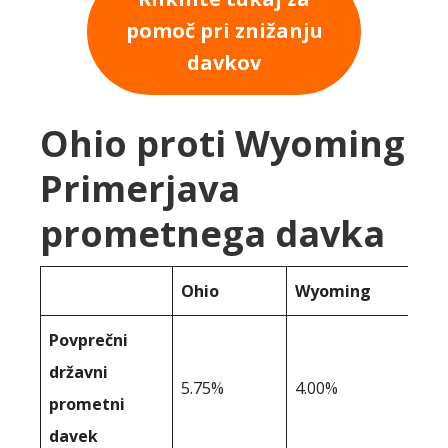
pomoč pri znižanju
davkov
Ohio proti Wyoming
Primerjava
prometnega davka
Ohio
Wyoming
Povprečni
državni
5.75%
4.00%
prometni
davek