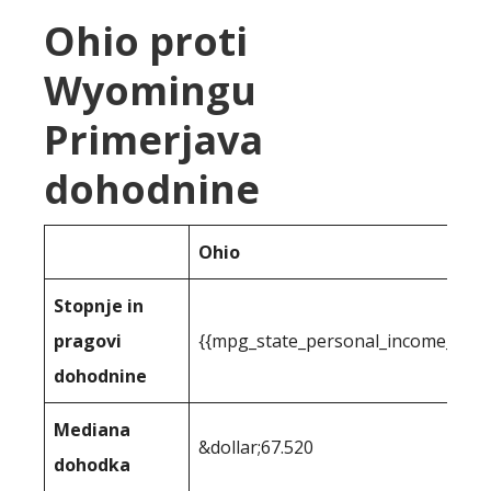
Ohio proti
Wyomingu
Primerjava
dohodnine
Ohio
Stopnje in
pragovi
{{mpg_state_personal_income_tax r
dohodnine
Mediana
&dollar;67.520
dohodka