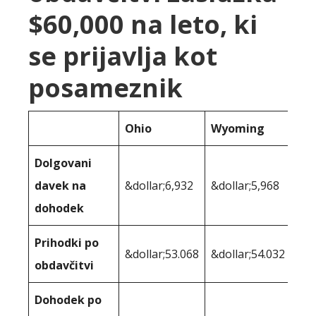
$60,000 na leto, ki
se prijavlja kot
posameznik
Ohio
Wyoming
Dolgovani
davek na
&dollar;6,932
&dollar;5,968
dohodek
Prihodki po
&dollar;53.068
&dollar;54.032
obdavčitvi
Dohodek po