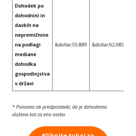
Dohodek po
dohodnini in
davkih na
nepremičnine
na podlagi
&dollar;55.889
&dollar;62.085
mediane
dohodka
gospodinjstva
v državi
* Ponovno ob predpostavki, da je dohodnina
vložena kot za eno osebo
Kliknite tukaj za