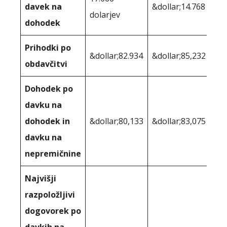
davek na
&dollar;14.768
dolarjev
dohodek
Prihodki po
&dollar;82.934
&dollar;85,232
obdavčitvi
Dohodek po
davku na
dohodek in
&dollar;80,133
&dollar;83,075
davku na
nepremičnine
Najvišji
razpoložljivi
dogovorek po