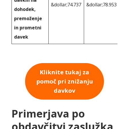
davkih na
&dollar;74.737
&dollar;78.953
dohodek,
premoženje
in prometni
davek
Kliknite tukaj za
pomoč pri znižanju
davkov
Primerjava po
obdavčitvi zaslužka