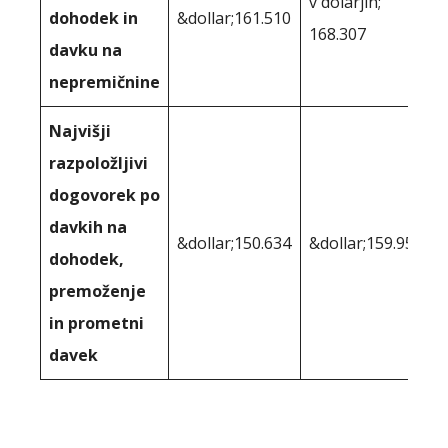
v dolarjih;
dohodek in
&dollar;161.510
168.307
davku na
nepremičnine
Najvišji
razpoložljivi
dogovorek po
davkih na
&dollar;150.634
&dollar;159.957
dohodek,
premoženje
in prometni
davek