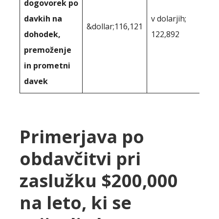
dogovorek po
davkih na
v dolarjih;
&dollar;116,121
dohodek,
122,892
premoženje
in prometni
davek
Primerjava po
obdavčitvi pri
zaslužku $200,000
na leto, ki se