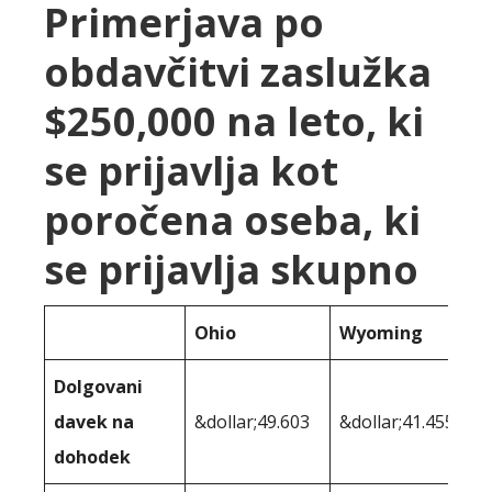
Primerjava po
obdavčitvi zaslužka
$250,000 na leto, ki
se prijavlja kot
poročena oseba, ki
se prijavlja skupno
Ohio
Wyoming
Dolgovani
davek na
&dollar;49.603
&dollar;41.455
dohodek