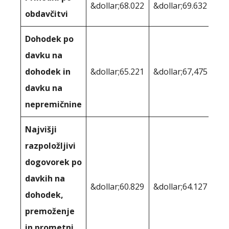
&dollar;68.022
&dollar;69.632
obdavčitvi
Dohodek po
davku na
dohodek in
&dollar;65.221
&dollar;67,475
davku na
nepremičnine
Najvišji
razpoložljivi
dogovorek po
davkih na
&dollar;60.829
&dollar;64.127
dohodek,
premoženje
in prometni