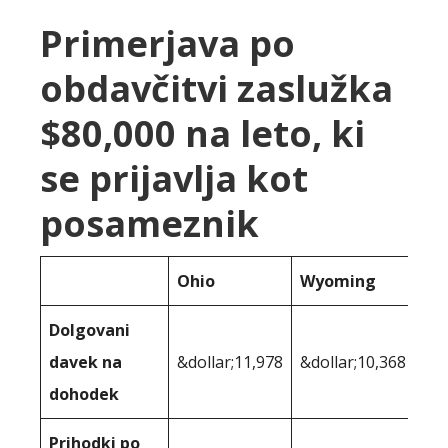
Primerjava po
obdavčitvi zaslužka
$80,000 na leto, ki
se prijavlja kot
posameznik
Ohio
Wyoming
Dolgovani
davek na
&dollar;11,978
&dollar;10,368
dohodek
Prihodki po