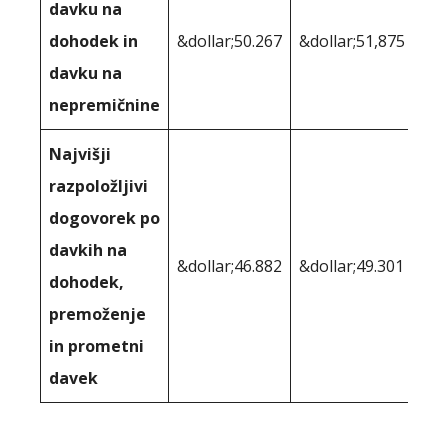
davku na
dohodek in
&dollar;50.267
&dollar;51,875
davku na
nepremičnine
Najvišji
razpoložljivi
dogovorek po
davkih na
&dollar;46.882
&dollar;49.301
dohodek,
premoženje
in prometni
davek