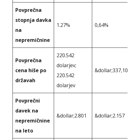
Povprečna
stopnja davka
1.27%
0,64%
na
nepremičnine
220.542
Povprečna
dolarjev;
cena hiše po
&dollar;337,102
220.542
državah
dolarjev
Povprečni
davek na
&dollar;2.801
&dollar;2.157
nepremičnine
na leto