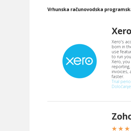
Vrhunska računovodska programs
Xer
Xero's ac
born in th
use featu
to run yo
Xero, you
reporting
invoices,
faster.
Trial peri
Določanje
Zoh
★ ★ ★