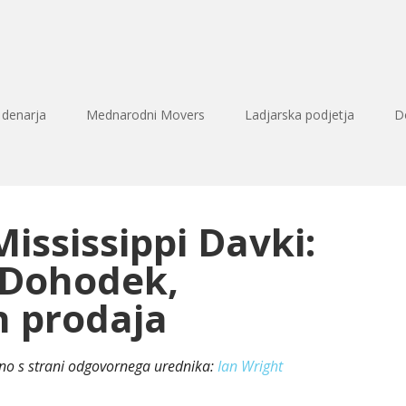
 denarja
Mednarodni Movers
Ladjarska podjetja
D
Mississippi Davki:
 Dohodek,
n prodaja
eno s strani odgovornega urednika:
Ian Wright