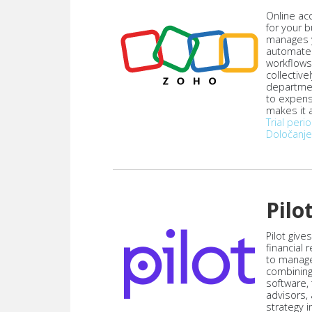
Online acc
for your 
manages y
automate
workflows
collective
departmen
to expen
makes it a
Trial peri
Določanje
Pilo
Pilot give
financial
to manag
combining
software,
advisors,
strategy i