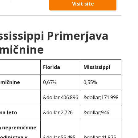
Visit site
ssissippi Primerjava
mičnine
Florida
Mississippi
emičnine
0,67%
0,55%
&dollar;406.896
&dollar;171.998
na leto
&dollar;2.726
&dollar;946
a nepremičnine
odinjstva v
&dollar;55.495
&dollar;41,875