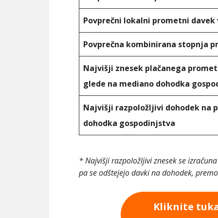
Povprečni lokalni prometni davek 
Povprečna kombinirana stopnja 
Najvišji znesek plačanega prome
glede na mediano dohodka gospod
Najvišji razpoložljivi dohodek na
dohodka gospodinjstva
* Najvišji razpoložljivi znesek se izrač
pa se odštejejo davki na dohodek, premož
Kliknite tuk