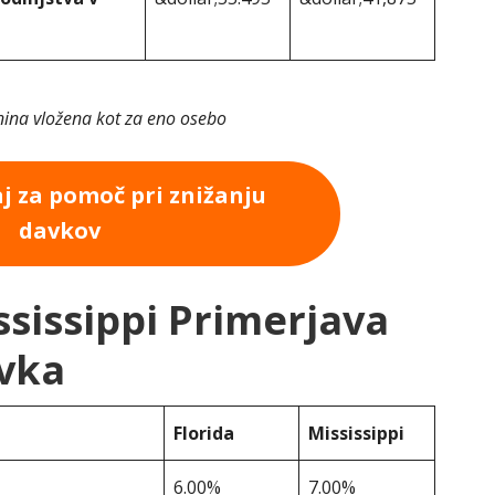
ina vložena kot za eno osebo
aj za pomoč pri znižanju
davkov
ssissippi Primerjava
vka
Florida
Mississippi
6.00%
7.00%