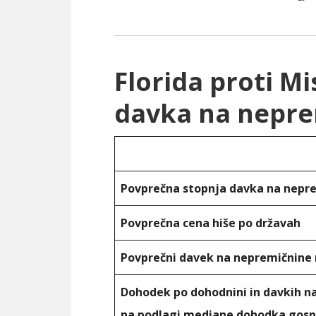
Florida proti Mi
davka na nepre
Povprečna stopnja davka na nepr
Povprečna cena hiše po državah
Povprečni davek na nepremičnine 
Dohodek po dohodnini in davkih n
na podlagi mediane dohodka gosp