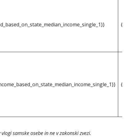
d_based_on_state_median_income_single_1}}
{{mpg_i
ncome_based_on_state_median_income_single_1}}
{{mpg_p
v vlogi samske osebe in ne v zakonski zvezi.