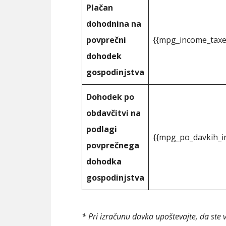
Plačan
dohodnina na
povprečni
{{mpg_income_taxe
dohodek
gospodinjstva
Dohodek po
obdavčitvi na
podlagi
{{mpg_po_davkih_i
povprečnega
dohodka
gospodinjstva
* Pri izračunu davka upoštevajte, da ste 