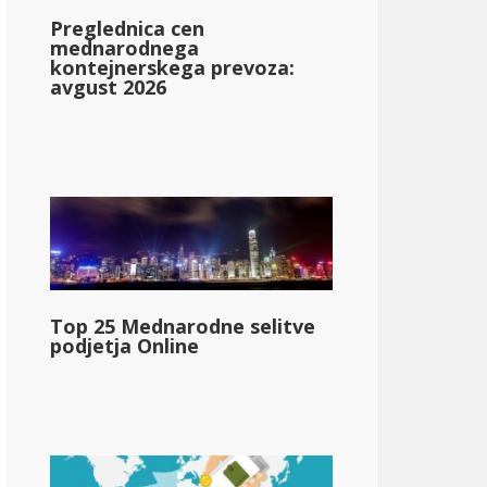
Preglednica cen
mednarodnega
kontejnerskega prevoza:
avgust 2026
ippi
Top 25 Mednarodne selitve
tate_personal_income_tax rate_range_2}}
podjetja Online
;48.610