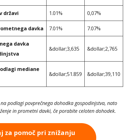
v državi
1.01%
0,07%
prometnega davka
7.01%
7.07%
tnega davka
&dollar;3,635
&dollar;2,765
injstva
 podlagi mediane
&dollar;51.859
&dollar;39,110
una na podlagi povprečnega dohodka gospodinjstva, nato
enje in prometni davki, če porabite celoten dohodek.
aj za pomoč pri znižanju