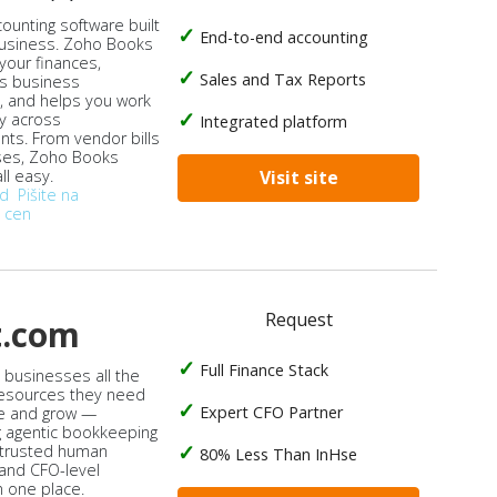
ounting software built
End-to-end accounting
business. Zoho Books
our finances,
Sales and Tax Reports
s business
, and helps you work
ly across
Integrated platform
ts. From vendor bills
ses, Zoho Books
ll easy.
Visit site
od
Pišite na
 cen
Request
t.com
Full Finance Stack
s businesses all the
 resources they need
Expert CFO Partner
e and grow —
 agentic bookkeeping
 trusted human
80% Less Than InHse
 and CFO-level
n one place.