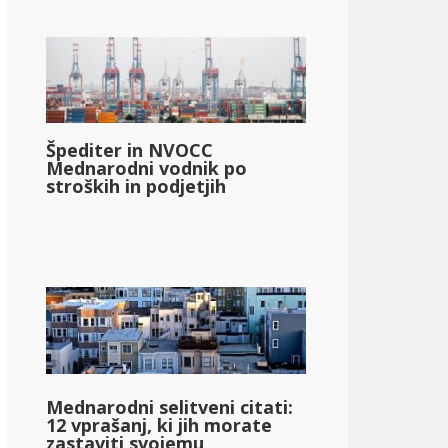
Špediter in NVOCC
Mednarodni vodnik po
stroških in podjetjih
Mednarodni selitveni citati:
12 vprašanj, ki jih morate
zastaviti svojemu