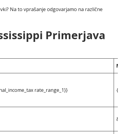
avki? Na to vprašanje odgovarjamo na različne
ssissippi Primerjava
Mississ
nal_income_tax rate_range_1}}
{{mpg_s
&dollar