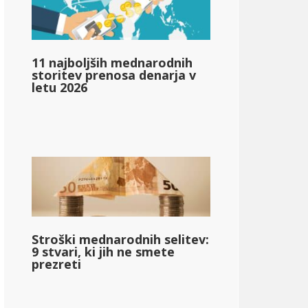
ncome_taxed_based_on_state_median_income_single_2}}
11 najboljših mednarodnih
storitev prenosa denarja v
letu 2026
o_davkih_income_based_on_state_median_income_single_2
Stroški mednarodnih selitev:
9 stvari, ki jih ne smete
prezreti