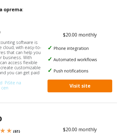
ka oprema
:
o
$20.00 monthly
counting software is
e cloud, with easy-to-
Phone integration
res that can help you
ur business. With
Automated workflows
 can access flexible
, create customizable
Push notifications
 and you can get paid
od
Pišite na
Visit site
 cen
o
$20.00 monthly
 ★ ★
(61)