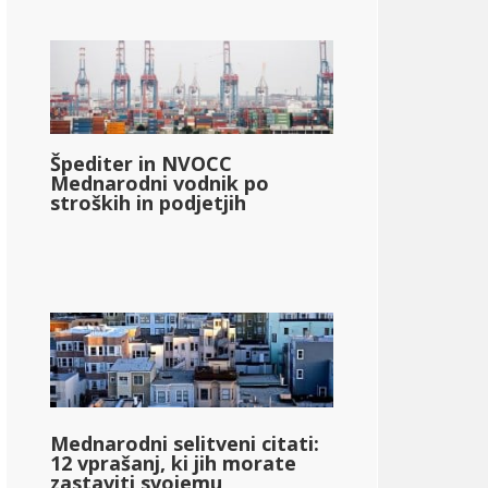
Špediter in NVOCC
Mednarodni vodnik po
stroških in podjetjih
Mednarodni selitveni citati:
12 vprašanj, ki jih morate
zastaviti svojemu