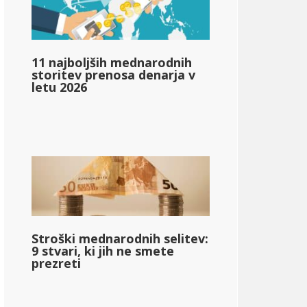
11 najboljših mednarodnih
storitev prenosa denarja v
letu 2026
Stroški mednarodnih selitev:
9 stvari, ki jih ne smete
prezreti