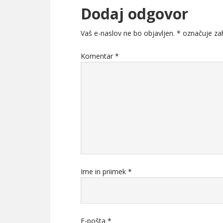
Dodaj odgovor
Vaš e-naslov ne bo objavljen.
*
označuje zah
Komentar
*
Ime in priimek
*
E-pošta
*