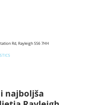
tation Rd, Rayleigh SS6 7HH
STICS
i najboljša
jetja Rayleigh