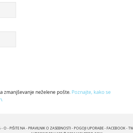
za zmanjševanje neželene pošte.
Poznajte, kako se
h.
G
-
O
-
PIŠITE NA
-
PRAVILNIK O ZASEBNOSTI
-
POGOJI UPORABE
-
FACEBOOK
-
TW