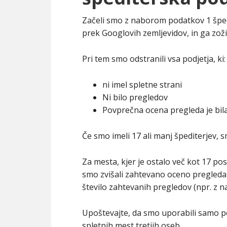
Začeli smo z naborom podatkov 1 špedit
prek Googlovih zemljevidov, in ga zožil
Pri tem smo odstranili vsa podjetja, ki:
ni imel spletne strani
Ni bilo pregledov
Povprečna ocena pregleda je bila
Če smo imeli 17 ali manj špediterjev, s
Za mesta, kjer je ostalo več kot 17 po
smo zvišali zahtevano oceno pregleda (
število zahtevanih pregledov (npr. z n
Upoštevajte, da smo uporabili samo po
spletnih mest tretjih oseb.