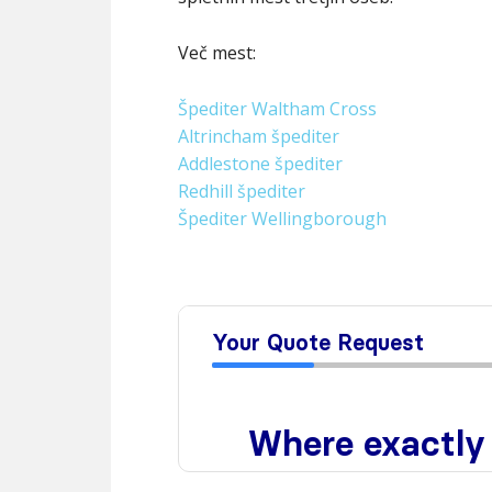
Več mest:
Špediter Waltham Cross
Altrincham špediter
Addlestone špediter
Redhill špediter
Špediter Wellingborough