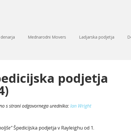
 denarja
Mednarodni Movers
Ladjarska podjetja
D
pedicijska podjetja
4)
eno s strani odgovornega urednika:
Ian Wright
boljše"
Špedicijska podjetja v Rayleighu od 1.