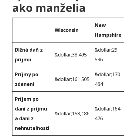
ako manželia
New
Wisconsin
Hampshire
Dlžná daň z
&dollar;29
&dollar;38,495
príjmu
536
Príjmy po
&dollar;170
&dollar;161 505
zdanení
464
Príjem po
dani z príjmu
&dollar;164
&dollar;158,186
a dani z
476
nehnuteľnosti