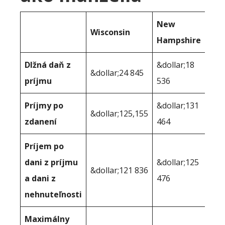
New
Wisconsin
Hampshire
Dlžná daň z
&dollar;18
&dollar;24 845
príjmu
536
Príjmy po
&dollar;131
&dollar;125,155
zdanení
464
Príjem po
dani z príjmu
&dollar;125
&dollar;121 836
a dani z
476
nehnuteľnosti
Maximálny