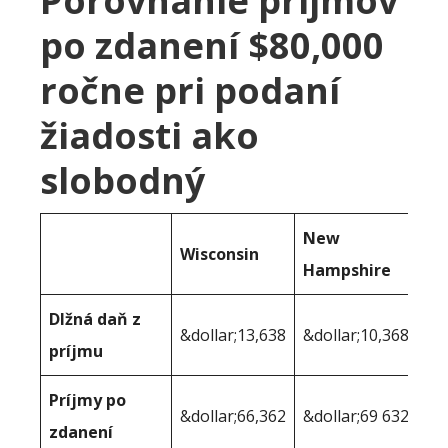
Porovnanie príjmov
po zdanení $80,000
ročne pri podaní
žiadosti ako
slobodný
New
Wisconsin
Hampshire
Dlžná daň z
&dollar;13,638
&dollar;10,368
príjmu
Príjmy po
&dollar;66,362
&dollar;69 632
zdanení