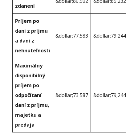
&dollar;80,902
&dollar;85,232
zdanení
Príjem po
dani z príjmu
&dollar;77,583
&dollar;79,244
a dani z
nehnuteľnosti
Maximálny
disponibilný
príjem po
odpočítaní
&dollar;73 587
&dollar;79,244
daní z príjmu,
majetku a
predaja