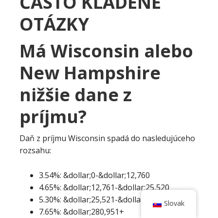
ČASTO KLADENÉ
OTÁZKY
Má Wisconsin alebo
New Hampshire
nižšie dane z
príjmu?
Daň z príjmu Wisconsin spadá do nasledujúceho
rozsahu:
3.54%: &dollar;0-&dollar;12,760
4.65%: &dollar;12,761-&dollar;25,520
5.30%: &dollar;25,521-&dollar;280,950
Slovak
7.65%: &dollar;280,951+