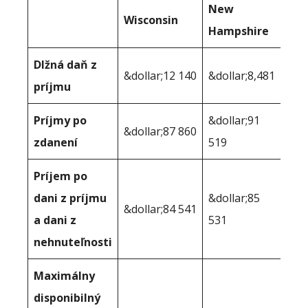
New
Wisconsin
Hampshire
Dlžná daň z
&dollar;12 140
&dollar;8,481
príjmu
Príjmy po
&dollar;91
&dollar;87 860
zdanení
519
Príjem po
dani z príjmu
&dollar;85
&dollar;84 541
a dani z
531
nehnuteľnosti
Maximálny
disponibilný