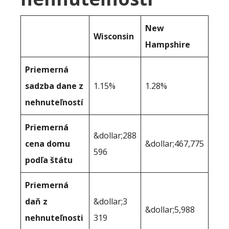
New
Wisconsin
Hampshire
Priemerná
sadzba dane z
1.15%
1.28%
nehnuteľností
Priemerná
&dollar;288
cena domu
&dollar;467,775
596
podľa štátu
Priemerná
daň z
&dollar;3
&dollar;5,988
nehnuteľnosti
319