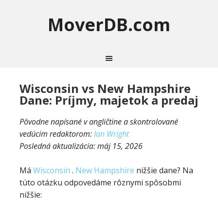
MoverDB.com
Wisconsin vs New Hampshire
Dane: Príjmy, majetok a predaj
Pôvodne napísané v angličtine a skontrolované
vedúcim redaktorom:
Ian Wright
Posledná aktualizácia:
máj 15, 2026
Má
Wisconsin
.
New Hampshire
nižšie dane? Na
túto otázku odpovedáme rôznymi spôsobmi
nižšie: