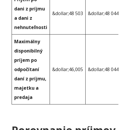
dani z príjmu
&dollar;48 503
&dollar;48 044
a dani z
nehnuteľnosti
Maximálny
disponibilný
príjem po
odpočítaní
&dollar;46,005
&dollar;48 044
daní z príjmu,
majetku a
predaja