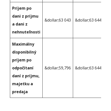
Príjem po
dani z príjmu
&dollar;63 043
&dollar;63 644
a dani z
nehnuteľnosti
Maximálny
disponibilný
príjem po
odpočítaní
&dollar;59,796
&dollar;63 644
daní z príjmu,
majetku a
predaja