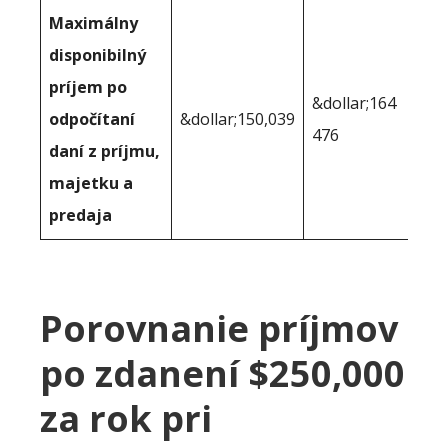
Maximálny
disponibilný
príjem po
&dollar;164
odpočítaní
&dollar;150,039
476
daní z príjmu,
majetku a
predaja
Porovnanie príjmov
po zdanení $250,000
za rok pri