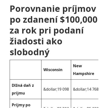
Porovnanie príjmov
po zdanení $100,000
za rok pri podaní
žiadosti ako
slobodný
New
Wisconsin
Hampshire
Dlžná daň z
&dollar;19 098
&dollar;14 768
príjmu
Príjmy po