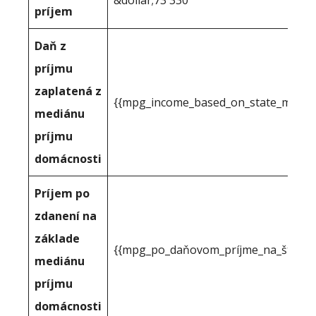
&dollar;73 330
príjem
Daň z
príjmu
zaplatená z
{{mpg_income_based_on_state_median
mediánu
príjmu
domácnosti
Príjem po
zdanení na
základe
{{mpg_po_daňovom_príjme_na_štátno
mediánu
príjmu
domácnosti