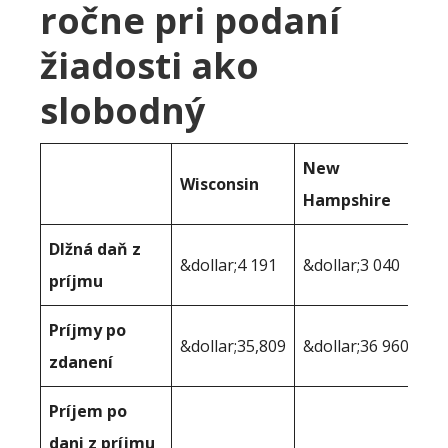
ročne pri podaní
žiadosti ako
slobodný
New
Wisconsin
Hampshire
Dlžná daň z
&dollar;4 191
&dollar;3 040
príjmu
Príjmy po
&dollar;35,809
&dollar;36 960
zdanení
Príjem po
dani z príjmu