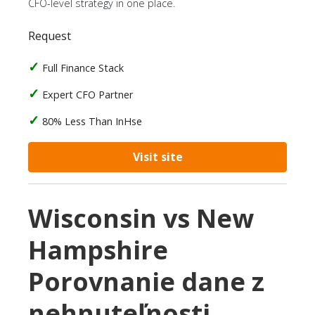
CFO-level strategy in one place.
Request
Full Finance Stack
Expert CFO Partner
80% Less Than InHse
Visit site
Wisconsin vs New
Hampshire
Porovnanie dane z
nehnuteľnosti