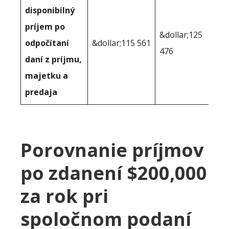
disponibilný
príjem po
&dollar;125
odpočítaní
&dollar;115 561
476
daní z príjmu,
majetku a
predaja
Porovnanie príjmov
po zdanení $200,000
za rok pri
spoločnom podaní