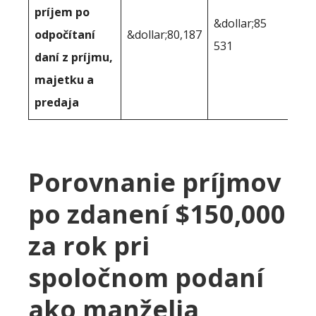
príjem po
&dollar;85
odpočítaní
&dollar;80,187
531
daní z príjmu,
majetku a
predaja
Porovnanie príjmov
po zdanení $150,000
za rok pri
spoločnom podaní
ako manželia