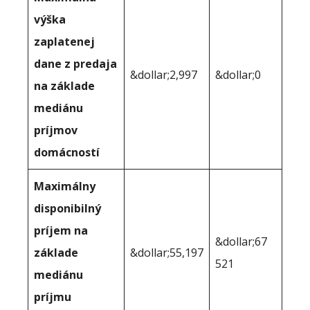
výška
zaplatenej
dane z predaja
&dollar;2,997
&dollar;0
na základe
mediánu
príjmov
domácností
Maximálny
disponibilný
príjem na
&dollar;67
základe
&dollar;55,197
521
mediánu
príjmu