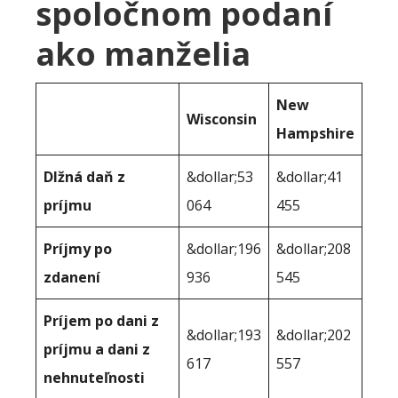
spoločnom podaní
ako manželia
New
Wisconsin
Hampshire
Dlžná daň z
&dollar;53
&dollar;41
príjmu
064
455
Príjmy po
&dollar;196
&dollar;208
zdanení
936
545
Príjem po dani z
&dollar;193
&dollar;202
príjmu a dani z
617
557
nehnuteľnosti