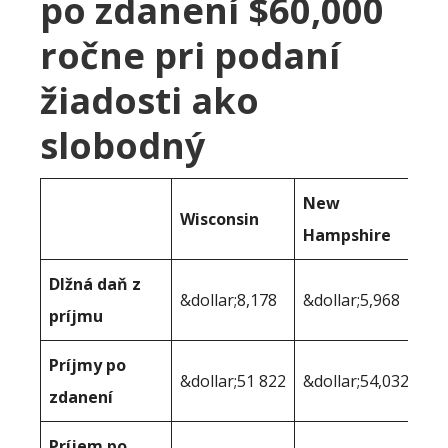
po zdanení $60,000
ročne pri podaní
žiadosti ako
slobodný
New
Wisconsin
Hampshire
Dlžná daň z
&dollar;8,178
&dollar;5,968
príjmu
Príjmy po
&dollar;51 822
&dollar;54,032
zdanení
Príjem po