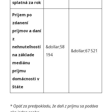
splatná za rok
Príjem po
zdanení
príjmov a daní
z
nehnuteľností
&dollar;58
&dollar;67 521
na základe
194
mediánu
príjmu
domácnosti v
štáte
* Opäť za predpokladu, že daň z príjmu sa podáva