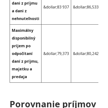
dani z príjmu
&dollar;83 937
&dollar;86,533
a dani z
nehnuteľnosti
Maximálny
disponibilný
príjem po
odpočítaní
&dollar;79,373
&dollar;80,242
daní z príjmu,
majetku a
predaja
Porovnanie príjmov