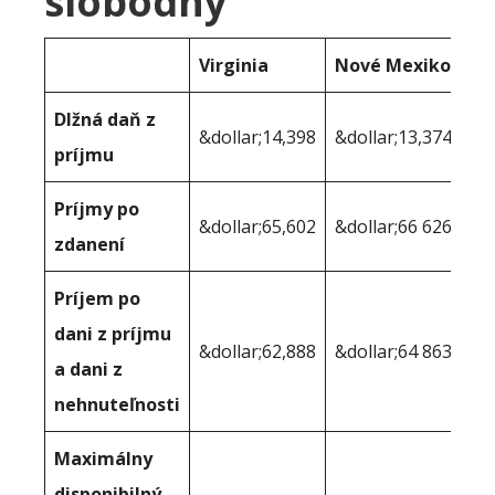
slobodný
Virginia
Nové Mexiko
Dlžná daň z
&dollar;14,398
&dollar;13,374
príjmu
Príjmy po
&dollar;65,602
&dollar;66 626
zdanení
Príjem po
dani z príjmu
&dollar;62,888
&dollar;64 863
a dani z
nehnuteľnosti
Maximálny
disponibilný