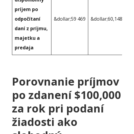
príjem po
odpočítaní
&dollar;59 469
&dollar;60,148
daní z príjmu,
majetku a
predaja
Porovnanie príjmov
po zdanení $100,000
za rok pri podaní
žiadosti ako