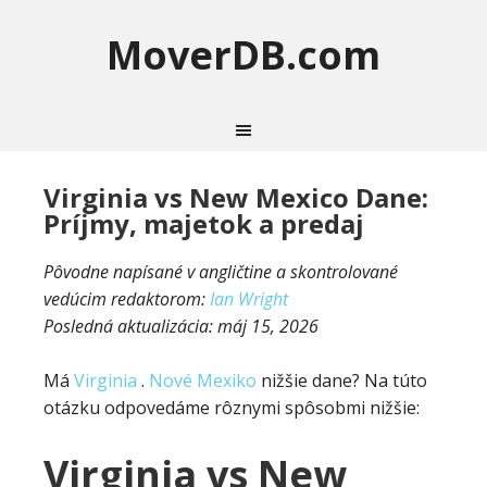
MoverDB.com
Virginia vs New Mexico Dane:
Príjmy, majetok a predaj
Pôvodne napísané v angličtine a skontrolované
vedúcim redaktorom:
Ian Wright
Posledná aktualizácia:
máj 15, 2026
Má
Virginia
.
Nové Mexiko
nižšie dane? Na túto
otázku odpovedáme rôznymi spôsobmi nižšie:
Virginia vs New