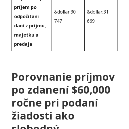
príjem po
&dollar;30
&dollar;31
odpočítaní
747
669
daní z príjmu,
majetku a
predaja
Porovnanie príjmov
po zdanení $60,000
ročne pri podaní
žiadosti ako
slobodný