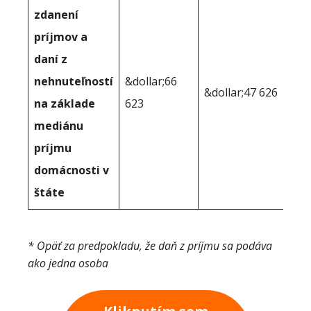
zdanení
príjmov a
daní z
nehnuteľností
&dollar;66
&dollar;47 626
na základe
623
mediánu
príjmu
domácnosti v
štáte
* Opäť za predpokladu, že daň z príjmu sa podáva
ako jedna osoba