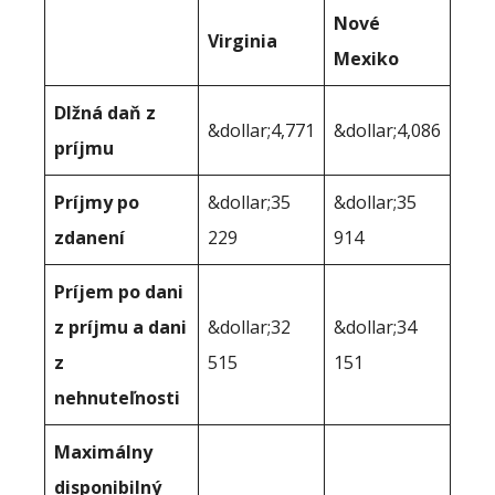
Nové
Virginia
Mexiko
Dlžná daň z
&dollar;4,771
&dollar;4,086
príjmu
Príjmy po
&dollar;35
&dollar;35
zdanení
229
914
Príjem po dani
z príjmu a dani
&dollar;32
&dollar;34
z
515
151
nehnuteľnosti
Maximálny
disponibilný