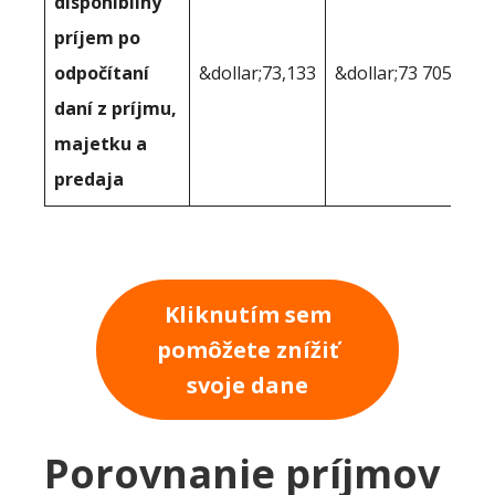
disponibilný
príjem po
odpočítaní
&dollar;73,133
&dollar;73 705
daní z príjmu,
majetku a
predaja
Kliknutím sem
pomôžete znížiť
svoje dane
Porovnanie príjmov