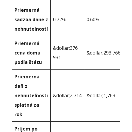
Priemerná
sadzba dane z
0.72%
0.60%
nehnuteľností
Priemerná
&dollar;376
cena domu
&dollar;293,766
931
podľa štátu
Priemerná
daň z
nehnuteľnosti
&dollar;2,714
&dollar;1,763
splatná za
rok
Príjem po