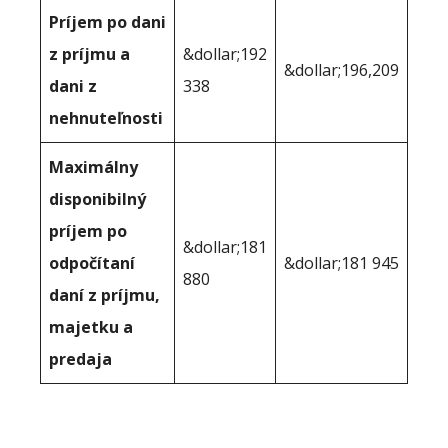
Príjem po dani
z príjmu a
&dollar;192
&dollar;196,209
dani z
338
nehnuteľnosti
Maximálny
disponibilný
príjem po
&dollar;181
odpočítaní
&dollar;181 945
880
daní z príjmu,
majetku a
predaja