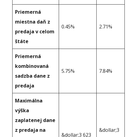
Priemerná
miestna daň z
0.45%
2.71%
predaja v celom
štáte
Priemerná
kombinovaná
5.75%
7.84%
sadzba dane z
predaja
Maximálna
výška
zaplatenej dane
z predaja na
&dollar;3
&dollar;3 623