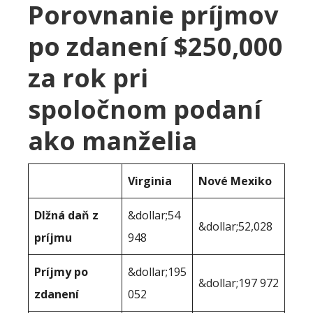
Porovnanie príjmov
po zdanení $250,000
za rok pri
spoločnom podaní
ako manželia
Virginia
Nové Mexiko
Dlžná daň z
&dollar;54
&dollar;52,028
príjmu
948
Príjmy po
&dollar;195
&dollar;197 972
zdanení
052