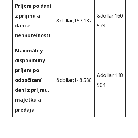
Príjem po dani
z príjmu a
&dollar;160
&dollar;157,132
dani z
578
nehnuteľnosti
Maximálny
disponibilný
príjem po
&dollar;148
odpočítaní
&dollar;148 588
904
daní z príjmu,
majetku a
predaja