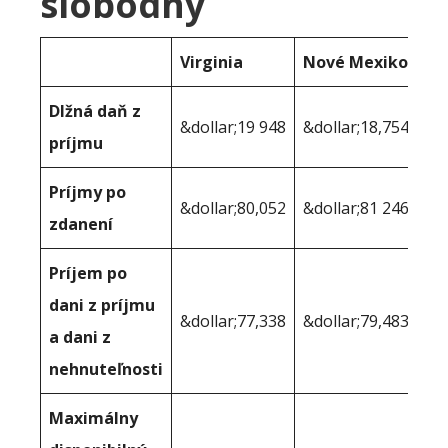
slobodný
Virginia
Nové Mexiko
Dlžná daň z
&dollar;19 948
&dollar;18,754
príjmu
Príjmy po
&dollar;80,052
&dollar;81 246
zdanení
Príjem po
dani z príjmu
&dollar;77,338
&dollar;79,483
a dani z
nehnuteľnosti
Maximálny