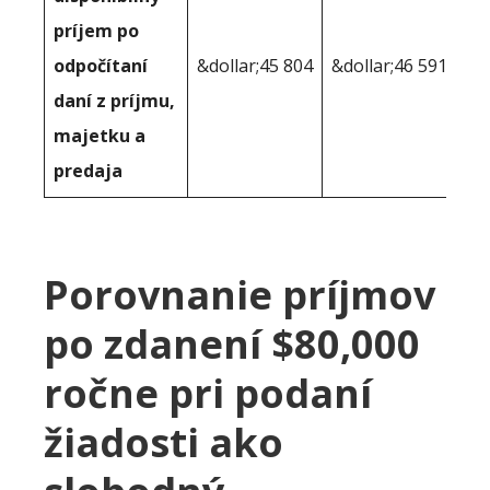
príjem po
odpočítaní
&dollar;45 804
&dollar;46 591
daní z príjmu,
majetku a
predaja
Porovnanie príjmov
po zdanení $80,000
ročne pri podaní
žiadosti ako