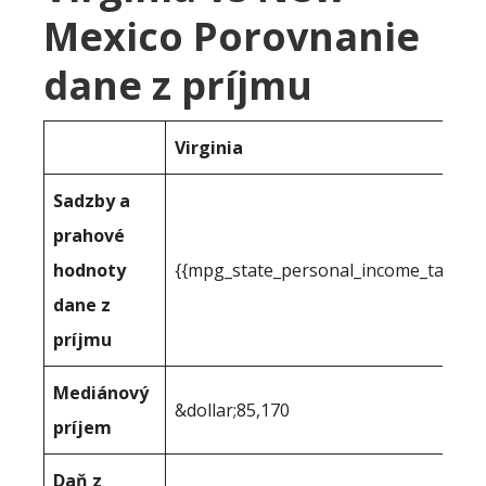
Mexico Porovnanie
dane z príjmu
Virginia
Sadzby a
prahové
hodnoty
{{mpg_state_personal_income_taxrate
dane z
príjmu
Mediánový
&dollar;85,170
príjem
Daň z