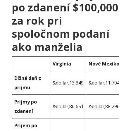
po zdanení $100,000
za rok pri
spoločnom podaní
ako manželia
Virginia
Nové Mexiko
Dlžná daň z
&dollar;13 349
&dollar;11,704
príjmu
Príjmy po
&dollar;86,651
&dollar;88 296
zdanení
Príjem po