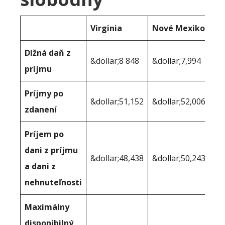
Virginia
Nové Mexiko
Dlžná daň z
&dollar;8 848
&dollar;7,994
príjmu
Príjmy po
&dollar;51,152
&dollar;52,006
zdanení
Príjem po
dani z príjmu
&dollar;48,438
&dollar;50,243
a dani z
nehnuteľnosti
Maximálny
disponibilný