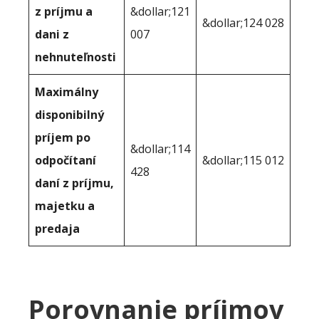
z príjmu a
&dollar;121
&dollar;124 028
dani z
007
nehnuteľnosti
Maximálny
disponibilný
príjem po
&dollar;114
odpočítaní
&dollar;115 012
428
daní z príjmu,
majetku a
predaja
Porovnanie príjmov