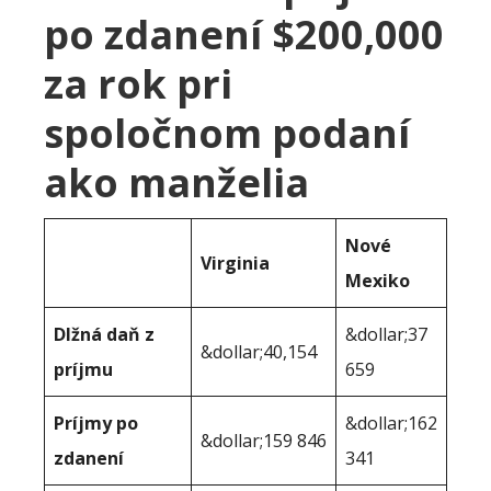
po zdanení $200,000
za rok pri
spoločnom podaní
ako manželia
Nové
Virginia
Mexiko
Dlžná daň z
&dollar;37
&dollar;40,154
príjmu
659
Príjmy po
&dollar;162
&dollar;159 846
zdanení
341