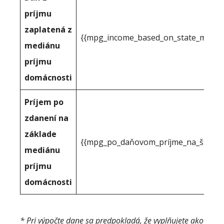
príjmu
zaplatená z
{{mpg_income_based_on_state_median
mediánu
príjmu
domácnosti
Príjem po
zdanení na
základe
{{mpg_po_daňovom_príjme_na_štátno
mediánu
príjmu
domácnosti
* Pri výpočte dane sa predpokladá, že vyplňujete ako