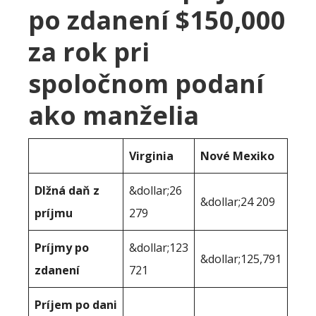
po zdanení $150,000
za rok pri
spoločnom podaní
ako manželia
Virginia
Nové Mexiko
Dlžná daň z
&dollar;26
&dollar;24 209
príjmu
279
Príjmy po
&dollar;123
&dollar;125,791
zdanení
721
Príjem po dani