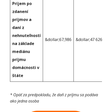
Príjem po
zdanení
príjmov a
daní z
nehnuteľností
&dollar;67,986
&dollar;47 626
na základe
mediánu
príjmu
domácnosti v
štáte
* Opäť za predpokladu, že daň z príjmu sa podáva
ako jedna osoba