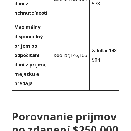
dani z
578
nehnuteľnosti
Maximálny
disponibilný
príjem po
&dollar;148
odpočítaní
&dollar;146,106
904
daní z príjmu,
majetku a
predaja
Porovnanie príjmov
po zdanení $250,000