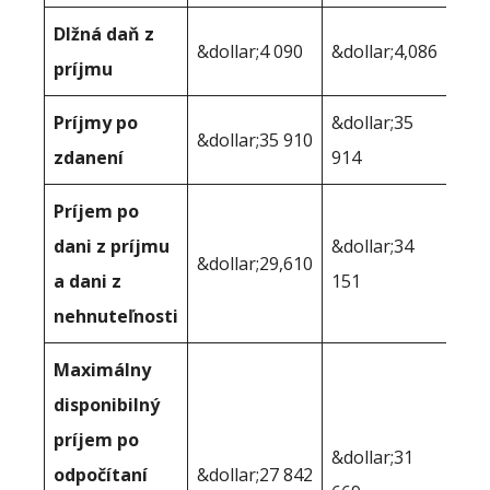
Dlžná daň z
&dollar;4 090
&dollar;4,086
príjmu
Príjmy po
&dollar;35
&dollar;35 910
zdanení
914
Príjem po
dani z príjmu
&dollar;34
&dollar;29,610
a dani z
151
nehnuteľnosti
Maximálny
disponibilný
príjem po
&dollar;31
odpočítaní
&dollar;27 842