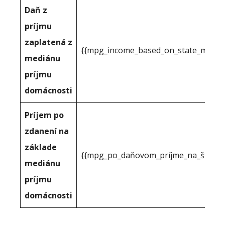
Daň z
príjmu
zaplatená z
{{mpg_income_based_on_state_median
mediánu
príjmu
domácnosti
Príjem po
zdanení na
základe
{{mpg_po_daňovom_príjme_na_štátno
mediánu
príjmu
domácnosti