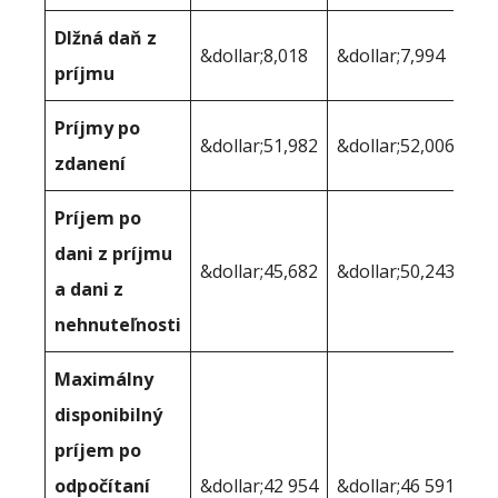
Dlžná daň z
&dollar;8,018
&dollar;7,994
príjmu
Príjmy po
&dollar;51,982
&dollar;52,006
zdanení
Príjem po
dani z príjmu
&dollar;45,682
&dollar;50,243
a dani z
nehnuteľnosti
Maximálny
disponibilný
príjem po
odpočítaní
&dollar;42 954
&dollar;46 591