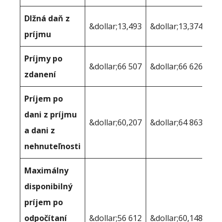
Dlžná daň z
&dollar;13,493
&dollar;13,374
príjmu
Príjmy po
&dollar;66 507
&dollar;66 626
zdanení
Príjem po
dani z príjmu
&dollar;60,207
&dollar;64 863
a dani z
nehnuteľnosti
Maximálny
disponibilný
príjem po
odpočítaní
&dollar;56 612
&dollar;60,148