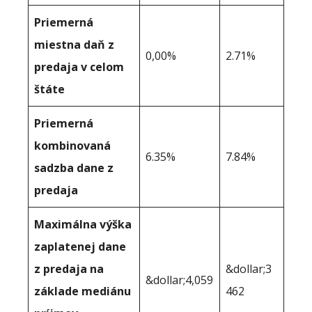
Priemerná
miestna daň z
0,00%
2.71%
predaja v celom
štáte
Priemerná
kombinovaná
6.35%
7.84%
sadzba dane z
predaja
Maximálna výška
zaplatenej dane
z predaja na
&dollar;3
&dollar;4,059
základe mediánu
462