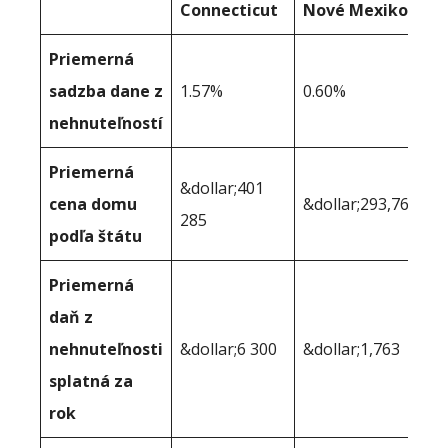
Connecticut
Nové Mexiko
Priemerná
sadzba dane z
1.57%
0.60%
nehnuteľností
Priemerná
&dollar;401
cena domu
&dollar;293,766
285
podľa štátu
Priemerná
daň z
nehnuteľnosti
&dollar;6 300
&dollar;1,763
splatná za
rok