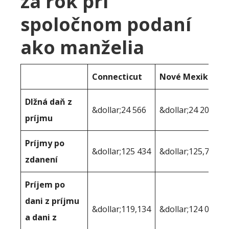
za rok pri
spoločnom podaní
ako manželia
Connecticut
Nové Mexiko
Dlžná daň z
&dollar;24 566
&dollar;24 209
príjmu
Príjmy po
&dollar;125 434
&dollar;125,791
zdanení
Príjem po
dani z príjmu
&dollar;119,134
&dollar;124 028
a dani z