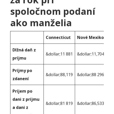
spoločnom podaní
ako manželia
Connecticut
Nové Mexiko
Dlžná daň z
&dollar;11 881
&dollar;11,704
príjmu
Príjmy po
&dollar;88,119
&dollar;88 296
zdanení
Príjem po
dani z príjmu
&dollar;81 819
&dollar;86,533
a dani z