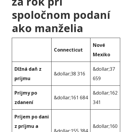
za rok pri
spoločnom podaní
ako manželia
Nové
Connecticut
Mexiko
Dlžná daň z
&dollar;37
&dollar;38 316
príjmu
659
Príjmy po
&dollar;162
&dollar;161 684
zdanení
341
Príjem po dani
z príjmu a
&dollar;160
&dollar;155 384