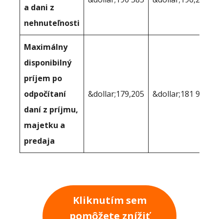
a dani z
nehnuteľnosti
Maximálny
disponibilný
príjem po
odpočítaní
&dollar;179,205
&dollar;181 945
daní z príjmu,
majetku a
predaja
Kliknutím sem
pomôžete znížiť