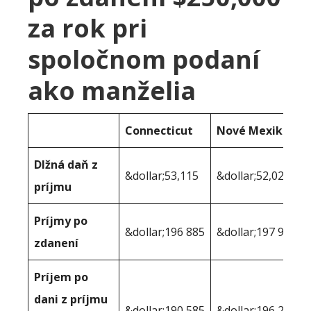
za rok pri
spoločnom podaní
ako manželia
Connecticut
Nové Mexiko
Dlžná daň z
&dollar;53,115
&dollar;52,028
príjmu
Príjmy po
&dollar;196 885
&dollar;197 972
zdanení
Príjem po
dani z príjmu
&dollar;190 585
&dollar;196,209