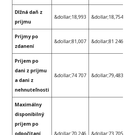
Dlžná daň z
&dollar;18,993
&dollar;18,754
príjmu
Príjmy po
&dollar;81,007
&dollar;81 246
zdanení
Príjem po
dani z príjmu
&dollar;74 707
&dollar;79,483
a dani z
nehnuteľnosti
Maximálny
disponibilný
príjem po
odpočítaní
&dollar;70 246
&dollar;73 705