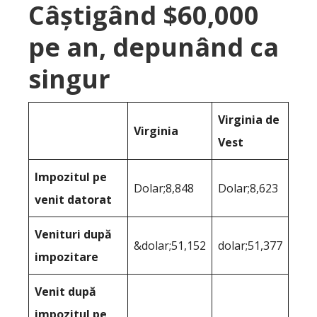
Câștigând $60,000
pe an, depunând ca
singur
Virginia de
Virginia
Vest
Impozitul pe
Dolar;8,848
Dolar;8,623
venit datorat
Venituri după
&dolar;51,152
dolar;51,377
impozitare
Venit după
impozitul pe