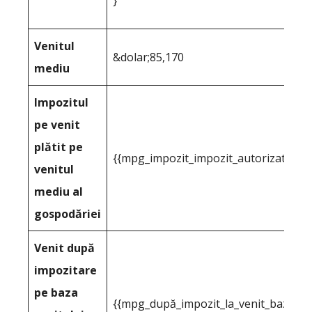
}
Venitul
&dolar;85,170
mediu
Impozitul
pe venit
plătit pe
{{mpg_impozit_impozit_autorizat_pe_
venitul
mediu al
gospodăriei
Venit după
impozitare
pe baza
{{mpg_după_impozit_la_venit_bazat_pe